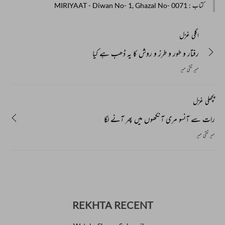
کتاب
: MIRIYAAT - Diwan No- 1, Ghazal No- 0071
اگلی غزل
رفتار و طور و طرز و روش کا یہ ڈھب ہے کیا
میر تقی میر
پچھلی غزل
رات سے آنسو مری آنکھوں میں پھر آنے لگا
میر تقی میر
REKHTA RECENT