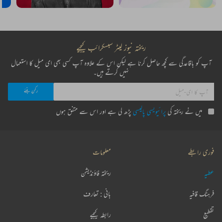
ریختہ نیوز لیٹر سبسکرائب کیجیے
آپ کو باقاعدگی سے کچھ حاصل کرنا ہے لیکن اس کے علاوہ آپ کسی بھی ای میل کا استعمال
نہیں کرتے ہیں۔
میں نے ریختہ کی
پرائیویسی پالیسی
پڑھ لی ہے اور اس سے متفق ہوں
فوری رابطے
معلومات
عطیہ
ریختہ فاؤنڈیشن
فرہنگ قافیہ
بانی : تعارف
تقطیع
رابطہ کیجیے