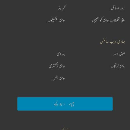
اردو وسائل
کیریئر
اپنی تخلیقات ریختہ کو بھیجیں
ریختہ ایکسپلورر
ہماری ویب سائٹس
صوفی نامہ
ہندوی
ریختہ لرننگ
ریختہ ڈکشنری
ریختہ بکس
رابطہ کیجیے
فالو کیجیے