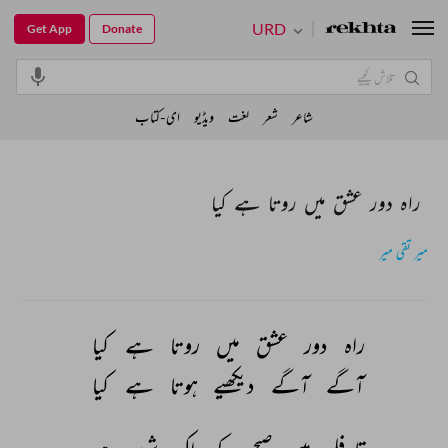
URD
Get App
Donate
شاعر
شعر
لغت
ویڈیو
ای-کتاب
راہ دور عشق میں روتا ہے کیا
میر تقی میر
راہ 
دور 
عشق 
میں 
روتا 
ہے 
کیا 
آگے 
آگے 
دیکھیے 
ہوتا 
ہے 
کیا 