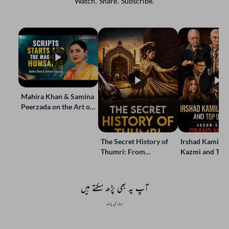
Watch. Share. Subscribe.
Mahira Khan & Samina
Peerzada on the Art of
Storytelling | Live at
Jashn-e-Rekhta
The Secret History of
Irshad Kamil, B
Thumri: From
Kazmi and Top
Lucknow’s Courts to
Poets Live at t
Global Stages
e-Rekhta Lond
Mushaira
آپ یہ بھی پڑھ سکتے ہیں
ہماری پسند