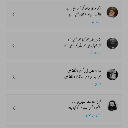
آ کہ مری جان کو قرار نہیں ہے
طاقت_بیداد_انتظار نہیں ہے
مرزا غالب
مثال_تار_نظر کیا نظر نہیں آتا
کبھی خیال میں موئے_کمر نہیں آتا
مرزارضا برق ؔ
گدا دست_اہل_کرم دیکھتے ہیں
ہم اپنا ہی دم اور قدم دیکھتے ہیں
محمد رفیع سودا
شوخ کہتا ہے بے_حیا جانا
دیکھو دشمن نے تم کو کیا جانا
مومن خاں مومن