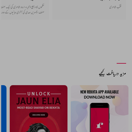
منتخب شاعری
نظموں کا وسیع ذخیرہ-اردو شاعری کی ایک صنف ا
صنف انیسویں صدی کی آخری دہائیوں کے دوران
سے پیدا ہوئی جو دھیرے دھیرے پوری طرح قائم 
اور قافیے میں بھی ہوتی ہے اور اس کے بغیر ب
بھی اردو میں مستحکم ہو گئی ہے۔
اگلی غزل
اب ایسے چاک پر کوزہ گری ہوتی نہیں تھی
شاہین عباس
پچھلی غزل
وہ چپ چاپ آنسو بہانے کی راتیں
فراق گورکھپوری
آپ یہ بھی پڑھ سکتے ہیں