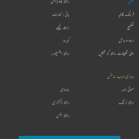
شکیل بدایونی
بے_حسی پر مری وہ خوش تھا کہ پتھر ہی تو ہے
میں بھی چپ تھا کہ چلو سینے میں خنجر ہی تو ہے
زیب غوری
SHOW MORE SUGGESTIONS
مزید دریافت کیجیے