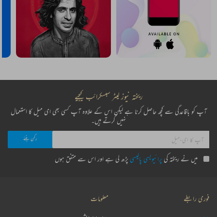
ہماری پسند
چمن ہے مقتل_نغمہ اب اور کیا کہیے
بس اک سکوت کا عالم جسے نوا کہیے
مجروح سلطانپوری
اے دوست! تری آنکھ جو نم ہے تو مجھے کیا
میں خوب ہنسوں_گا تجھے غم ہے تو مجھے کیا
قتیل شفائی
جاتے ہو تو لے جاؤ یادیں بھی مرے دل سے
ان شمعوں کا کیا رشتہ اجڑی ہوئی محفل سے
بشیر بدر
بے_کار گئی آڑ ترے پردۂ_در کی
اللہ_رے وسعت مرے آغوش_نظر کی