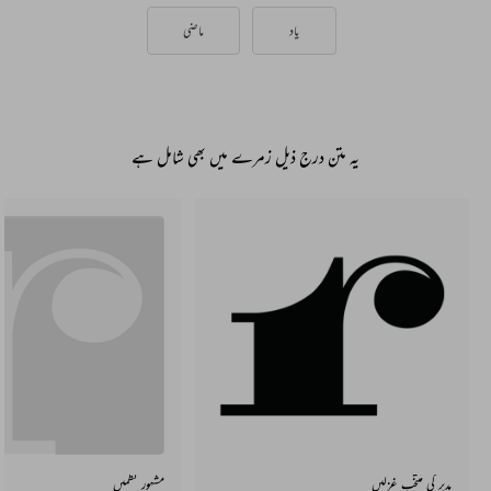
یاد
ماضی
یہ متن درج ذیل زمرے میں بھی شامل ہے
مدیر کی منتخب غزلیں
مشہور نظمیں