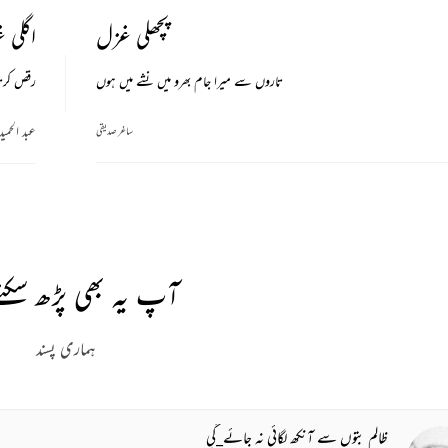
پچھلی غزل
اگلی 
تاروں سے میرا جام بھرو میں نشے میں ہوں
رقص کرتا
عبد الحمی
ساغر صدیقی
آپ یہ بھی پڑھ سکتے
ہماری پسند
ظالم بتوں سے آنکھ لگائی نہ جائے_گی