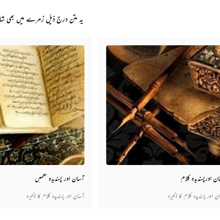
یہ متن درج ذیل زمرے میں بھی ش
ن اورپسندیدہ کلام
آسان اور پسندیدہ نظمیں
ن اور پسندیدہ کلام کا ذخیرہ
آسان اور پسندیدہ کلام کا ذخیرہ