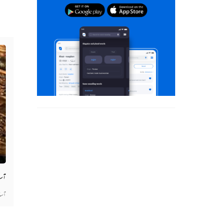
آسا
آسا