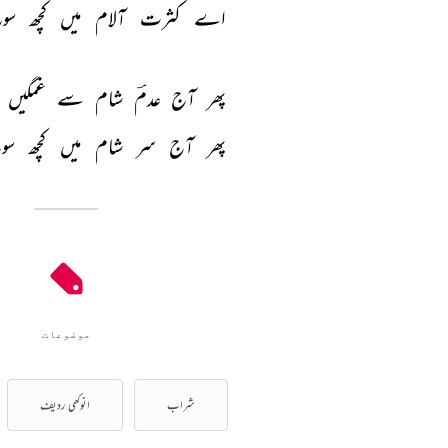
اے 
کثرت 
آلام 
میں 
کچھ 
سو
پھر 
آج 
عدمؔ 
شام 
سے 
غمگیں 
پھر 
آج 
سر 
شام 
میں 
کچھ 
سو
موضوعات
شراب
انوکھی ردیف