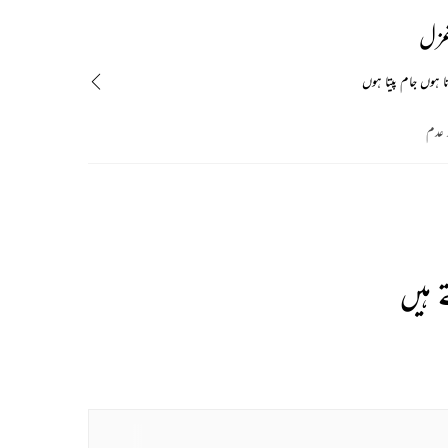
غزل
 ہوں جام پیتا ہوں
د عدم
 ہیں