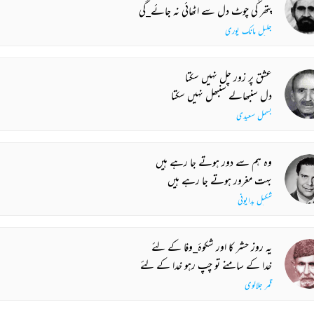
پتھر کی چوٹ دل سے اٹھائی نہ جائے_گی
جلیل مانک پوری
عشق پر زور چل نہیں سکتا
دل سنبھالے سنبھل نہیں سکتا
بسمل سعیدی
وہ ہم سے دور ہوتے جا رہے ہیں
بہت مغرور ہوتے جا رہے ہیں
شکیل بدایونی
یہ روز حشر کا اور شکوۂ_وفا کے لئے
خدا کے سامنے تو چپ رہو خدا کے لئے
قمر جلالوی