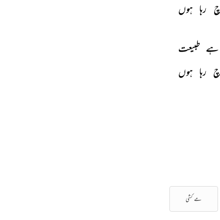
چ 
رہا 
ہوں 
ہے 
طبیعت 
چ 
رہا 
ہوں 
مے کشی