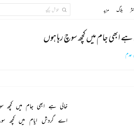
ثر
بلاگ
مزید
 ہے ابھی جام میں کچھ سوچ رہا ہوں
د عدم
خالی 
ہے 
ابھی 
جام 
میں 
کچھ 
سو
اے 
گردش 
ایام 
میں 
کچھ 
سو