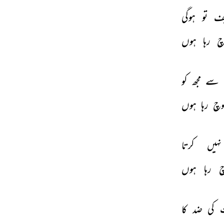
یف 
تو 
ہوگی 
چ 
رہا 
ہوں 
سے 
مجھ 
کو 
وچ 
رہا 
ہوں 
نہیں 
کرتا 
 
رہا 
ہوں 
 
کی 
ضد 
کا 
THIS VIDEO IS PLAYING FROM YOUTUBE