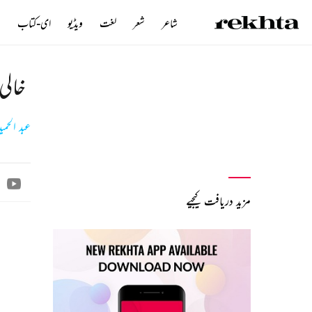
شاعر
شعر
لغت
ویڈیو
ای-کتاب
ن
خالی
عبد الحمی
مزید دریافت کیجیے