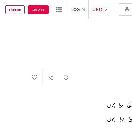
URD
LOG IN
Donate
Get App
چ 
رہا 
ہوں 
چ 
رہا 
ہوں 