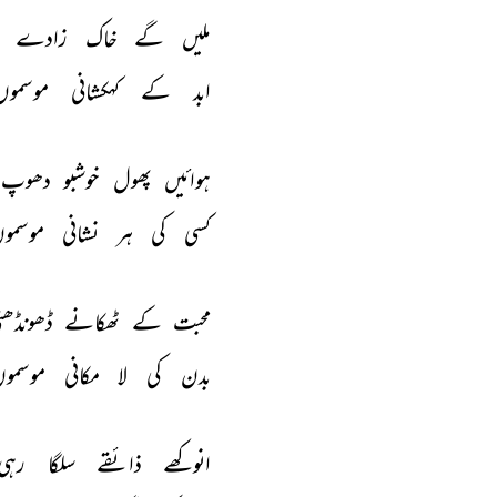
ملیں 
گے 
خاک 
زادے 
ابد 
کے 
کہکشانی 
موسموں
ہوائیں 
پھول 
خوشبو 
دھوپ 
کسی 
کی 
ہر 
نشانی 
موسمو
محبت 
کے 
ٹھکانے 
ڈھونڈھت
بدن 
کی 
لا 
مکانی 
موسموں
انوکھے 
ذائقے 
سلگا 
رہی