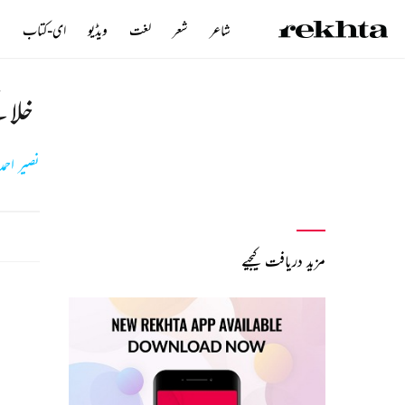
شاعر
شعر
لغت
ویڈیو
ای-کتاب
ن
خلا 
نصیر احمد
مزید دریافت کیجیے