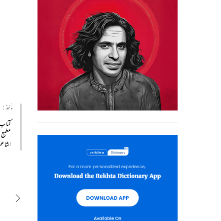
مأخذ :
کتاب
مطبع
t 1998 To Mar.1999)
اشا