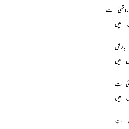
روشنی 
سے 
 
میں 
بارش 
ں 
میں 
ی 
ہے 
 
میں 
 
ہے 