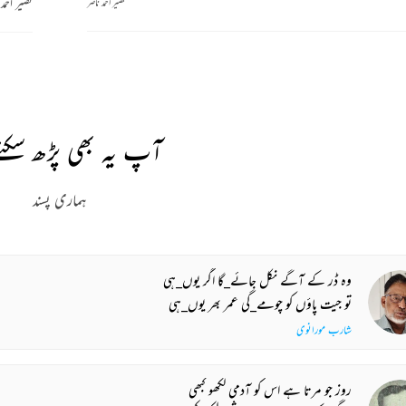
نصیر احمد
نصیر احمد ناصر
آپ یہ بھی پڑھ سکتے
ہماری پسند
وہ ڈر کے آگے نکل جائے_گا اگر یوں_ہی
تو جیت پاؤں کو چومے_گی عمر بھر یوں_ہی
شارب مورانوی
روز جو مرتا ہے اس کو آدمی لکھو کبھی