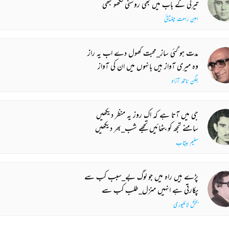
تیرگی کے باب میں بھی روشنی لکھو کبھی
امین راحت چغتائی
مدت ہو گئی ساز_محبت کھول دے اب یہ راز
وہ میری آواز ہیں بانہوں میں ان کی آواز
جگن ناتھ آزاد
جی میں آتا ہے کہ اک روز یہ منظر دیکھیں
سامنے تجھ کو بٹھائیں تجھے شب_بھر دیکھیں
سلیم بیتاب
پڑے ہیں راہ میں جو لوگ بے_سبب کب سے
پکارتی ہے انہیں منزل_طلب کب سے
بخش لائلپوری