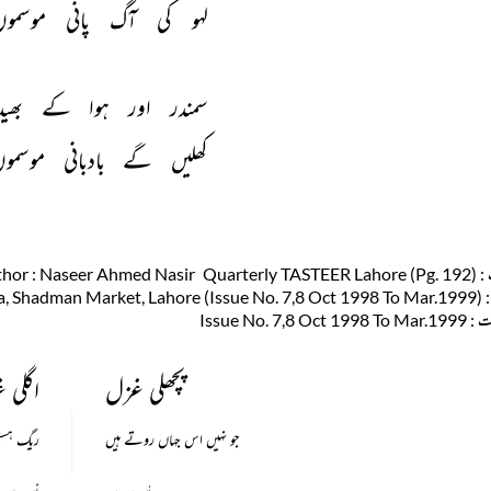
لہو 
کی 
آگ 
پانی 
موسموں
سمندر 
اور 
ہوا 
کے 
بھید
کھلیں 
گے 
بادبانی 
موسموں
thor
: Naseer Ahmed Nasir
: Quarterly TASTEER Lahore (Pg. 192)
: Room No.-1,1st Floor, Awan Plaza, Shadman Market, Lahore (Issue No. 7,8 Oc
عت
: Issue No. 7,8 Oct 1998 To Mar.1999
پچھلی غزل
اگلی 
جو نہیں اس جہاں روتے ہیں
ریگ ہستی