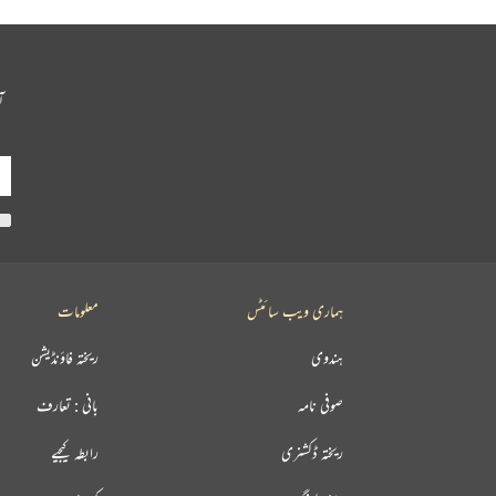
آ
ہماری ویب سائٹس
معلومات
ہندوی
ریختہ فاؤنڈیشن
صوفی نامہ
بانی : تعارف
ریختہ ڈکشنری
رابطہ کیجیے