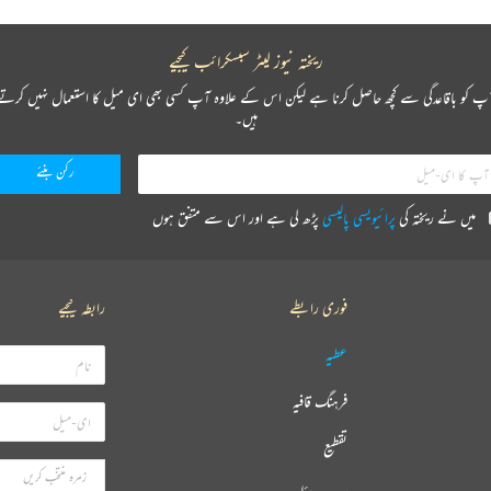
ریختہ نیوز لیٹر سبسکرائب کیجیے
پ کو باقاعدگی سے کچھ حاصل کرنا ہے لیکن اس کے علاوہ آپ کسی بھی ای میل کا استعمال نہیں کرتے
ہیں۔
میں نے ریختہ کی
پرائیویسی پالیسی
پڑھ لی ہے اور اس سے متفق ہوں
فوری رابطے
رابطہ کیجیے
عطیہ
فرہنگ قافیہ
تقطیع