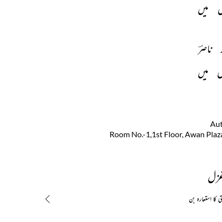
 
میں 
 
ناصرؔ 
 
میں 
Au
غزل
 کا استعارہ بن