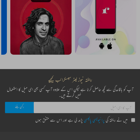
ریختہ نیوز لیٹر سبسکرائب کیجیے
آپ کو باقاعدگی سے کچھ حاصل کرنا ہے لیکن اس کے علاوہ آپ کسی بھی ای میل کا استعمال
نہیں کرتے ہیں۔
میں نے ریختہ کی
پرائیویسی پالیسی
پڑھ لی ہے اور اس سے متفق ہوں