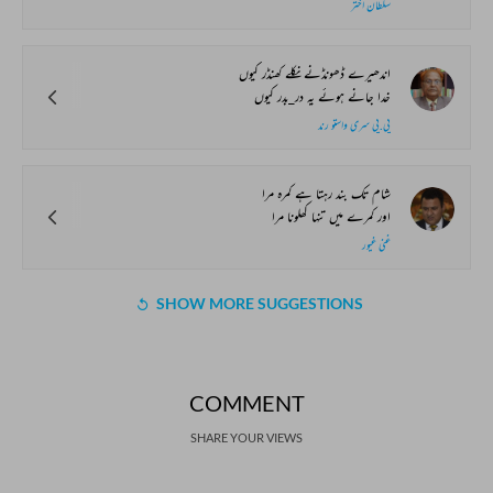
سلطان اختر
اندھیرے ڈھونڈنے نکلے کھنڈر کیوں
خدا جانے ہوئے یہ در_بدر کیوں
پی.پی سری واستو رند
شام تک بند رہتا ہے کمرہ مرا
اور کمرے میں تنہا کھلونا مرا
غنی غیور
SHOW MORE SUGGESTIONS
COMMENT
SHARE YOUR VIEWS