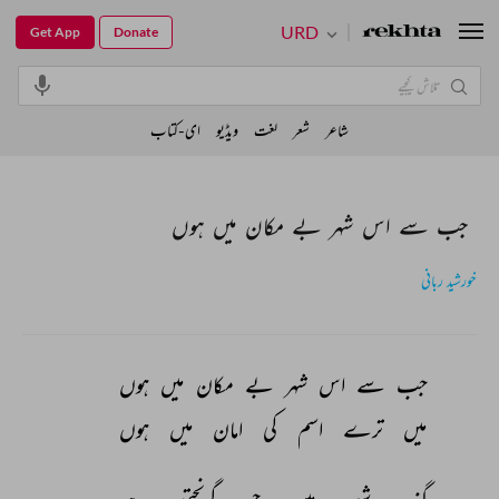
URD
Get App
Donate
شاعر
شعر
لغت
ویڈیو
ای-کتاب
جب سے اس شہر بے مکان میں ہوں
خورشید ربانی
جب 
سے 
اس 
شہر 
بے 
مکان 
میں 
ہوں 
میں 
ترے 
اسم 
کی 
امان 
میں 
ہوں 