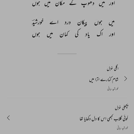
اور 
میں 
دھوپ 
کے 
مکان 
میں 
ہوں 
میں 
ہوں 
پیکان 
درد 
اے 
خورشیدؔ 
اور 
اک 
یاد 
کی 
کمان 
میں 
ہوں 
اگلی غزل
شام کنارے اترا میں
خورشید ربانی
پچھلی غزل
کوئی گلاب کبھی اس کا دل دکھایا تھا
خورشید ربانی