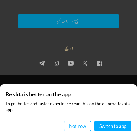
رابطہ کیجیے
فالو کیجیے
پرائیویسی پالیسی
استعمال کی شرائط
جملہ حقوق
Rekhta is better on the app
© 2026 Rekhta™ Foundation. All rights reserved.
To get better and faster experience read this on the all new Rekhta
ایپ میں
app
پڑھیے
Not now
Switch to app