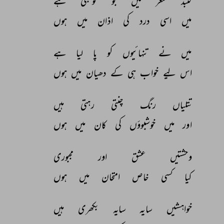
گنبد 
شعر 
میں 
جو 
گونجتی 
ہے 
میں 
اسی 
درد 
کی 
اذان 
میں 
ہوں 
میں 
نے 
تنہائیوں 
کو 
پا 
لیا 
ہے 
اس 
لیے 
خواب 
ہی 
کے 
دھیان 
میں 
ہوں 
تتلیاں 
رنگ 
چنتی 
رہتی 
ہیں 
اور 
میں 
خوشبوؤں 
کی 
کان 
میں 
ہوں 
وحشتیں 
عشق 
اور 
مجبوری 
کیا 
کسی 
خاص 
امتحان 
میں 
ہوں 
خواہشیں 
سایہ 
سایہ 
بکھری 
ہیں 