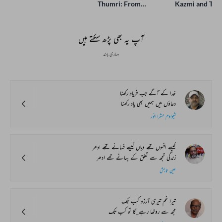
Thumri: From
Kazmi and Top
Lucknow’s Courts to
Poets Live at t
Global Stages
e-Rekhta Lond
Mushaira
آپ یہ بھی پڑھ سکتے ہیں
ہماری پسند
خدا کے آگے جب فریاد رکھنا
دعاؤں میں ہمیں بھی یاد رکھنا
شیواوم مشرا انور
کیسے افسوں تھے وہاں کیسے فسانے تھے ادھر
زندگی تجھ سے تعلق کے بہانے تھے ادھر
عین تابش
تیرا غم تیری آرزو کب تک
مجھ سے روٹھا رہے_گا تو کب تک