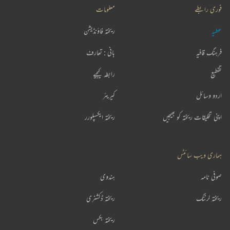
فوری رابطے
معلومات
عطیہ
ریختہ فاؤنڈیشن
فرہنگ قافیہ
بانی : تعارف
تقطیع
رابطہ کیجیے
اردو وسائل
کیریئر
اپنی تخلیقات ریختہ کو بھیجیں
ریختہ ایکسپلورر
ہماری ویب سائٹس
صوفی نامہ
ہندوی
ریختہ لرننگ
ریختہ ڈکشنری
ریختہ بکس