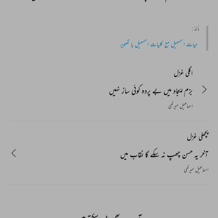
مأخذ :
حیات اسمعیل مع کلیات اسمعیل با تصویر
اگلی غزل
بزم ایجاد میں بے پردہ کوئی ساز نہیں
اسماعیل میرٹھی
پچھلی غزل
آخر یہ حسن چھپ نہ سکے گا نقاب میں
اسماعیل میرٹھی