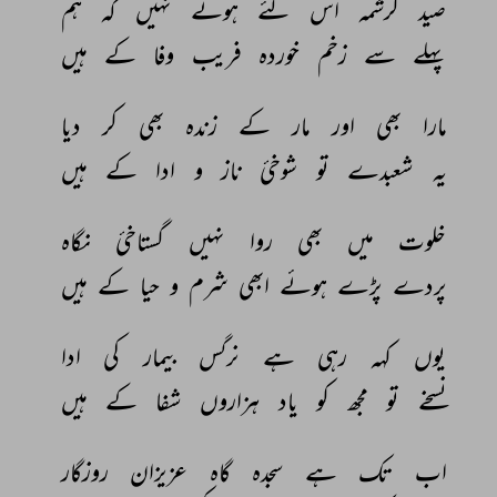
صید 
کرشمہ 
اس 
لئے 
ہوتے 
نہیں 
کہ 
ہم 
پہلے 
سے 
زخم 
خوردہ 
فریب 
وفا 
کے 
ہیں 
مارا 
بھی 
اور 
مار 
کے 
زندہ 
بھی 
کر 
دیا 
یہ 
شعبدے 
تو 
شوخیٔ 
ناز 
و 
ادا 
کے 
ہیں 
خلوت 
میں 
بھی 
روا 
نہیں 
گستاخیٔ 
نگاہ 
پردے 
پڑے 
ہوئے 
ابھی 
شرم 
و 
حیا 
کے 
ہیں 
یوں 
کہہ 
رہی 
ہے 
نرگس 
بیمار 
کی 
ادا 
نسخے 
تو 
مجھ 
کو 
یاد 
ہزاروں 
شفا 
کے 
ہیں 
اب 
تک 
ہے 
سجدہ 
گاہ 
عزیزان 
روزگار 