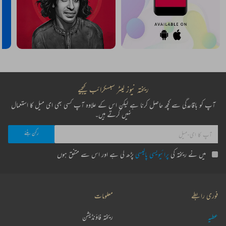
ریختہ نیوز لیٹر سبسکرائب کیجیے
آپ کو باقاعدگی سے کچھ حاصل کرنا ہے لیکن اس کے علاوہ آپ کسی بھی ای میل کا استعمال
نہیں کرتے ہیں۔
میں نے ریختہ کی
پرائیویسی پالیسی
پڑھ لی ہے اور اس سے متفق ہوں
فوری رابطے
معلومات
عطیہ
ریختہ فاؤنڈیشن