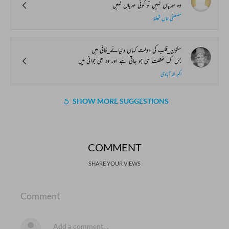
وہ مہرباں نہیں تو کوئی مہرباں نہیں
مصطفیٰ خاں شیفتہ
سکون_قلب کی دولت کہاں دنیائے_فانی میں
بس اک غفلت سی ہو جاتی ہے اور وہ بھی جوانی میں
اکبر الہ آبادی
SHOW MORE SUGGESTIONS
COMMENT
SHARE YOUR VIEWS
Comment