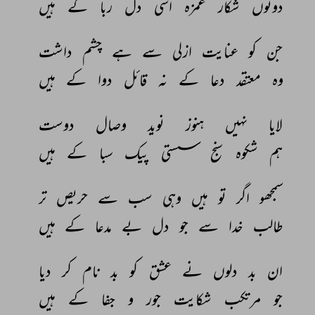
دونوں 
شکار 
غمزہ 
اسی 
دل 
ربا 
کے 
ہیں 
جن 
کو 
عنایت 
ازلی 
سے 
ہے 
چشم 
داشت 
وہ 
معتقد 
دعا 
کے 
نہ 
قائل 
دوا 
کے 
ہیں 
لایا 
نہیں 
ہنوز 
نوید‌ 
وصال 
دوست 
ہم 
شکوہ 
سنج 
سستی‌‌ 
پیک 
سبا 
کے 
ہیں 
سمجھو 
اگر 
تو 
ہیں 
وہی 
سب 
سے 
حریص 
تر 
طالب 
خدا 
سے 
جو 
دل 
بے 
مدعا 
کے 
ہیں 
ان 
بد‌ 
دلوں 
نے 
عشق 
کو 
بد 
نام 
کر 
دیا 
جو 
مرتکب 
شکایت‌ 
جور 
و 
جفا 
کے 
ہیں 