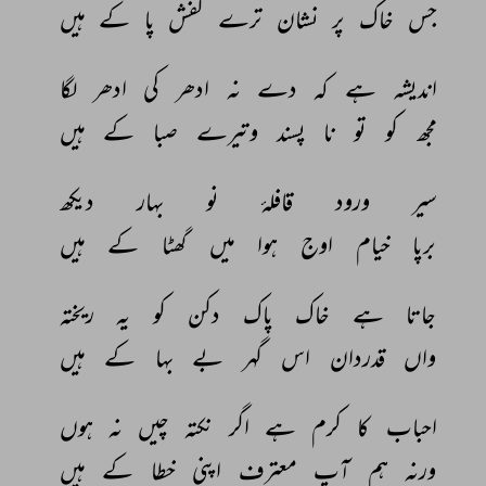
جس 
خاک 
پر 
نشان 
ترے 
کفش 
پا 
کے 
ہیں 
اندیشہ 
ہے 
کہ 
دے 
نہ 
ادھر 
کی 
ادھر 
لگا 
مجھ 
کو 
تو 
نا 
پسند 
وتیرے 
صبا 
کے 
ہیں 
سیر 
ورود 
قافلۂ 
نو 
بہار 
دیکھ 
برپا 
خیام 
اوج 
ہوا 
میں 
گھٹا 
کے 
ہیں 
جاتا 
ہے 
خاک‌ 
پاک 
دکن 
کو 
یہ 
ریختہ 
واں 
قدردان 
اس 
گہر 
بے 
بہا 
کے 
ہیں 
احباب 
کا 
کرم 
ہے 
اگر 
نکتہ 
چیں 
نہ 
ہوں 
ورنہ 
ہم 
آپ 
معترف 
اپنی 
خطا 
کے 
ہیں 