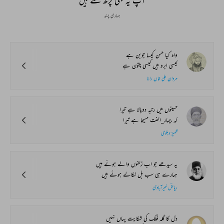
آپ یہ بھی پڑھ سکتے ہیں
ہماری پسند
واہ کیا حسن کیسا جوبن ہے
کیسی ابرو ہیں کیسی چتون ہے
مردان علی خاں رانا
حسینوں میں رتبہ دوبالا ہے تیرا
کہ بیمار_الفت مسیحا ہے تیرا
ظہیرؔ دہلوی
یہ سیدھے جو اب زلفوں والے ہوئے ہیں
ہمارے ہی سب بل نکالے ہوئے ہیں
ریاضؔ خیرآبادی
دل کا گلہ فلک کی شکایت یہاں نہیں