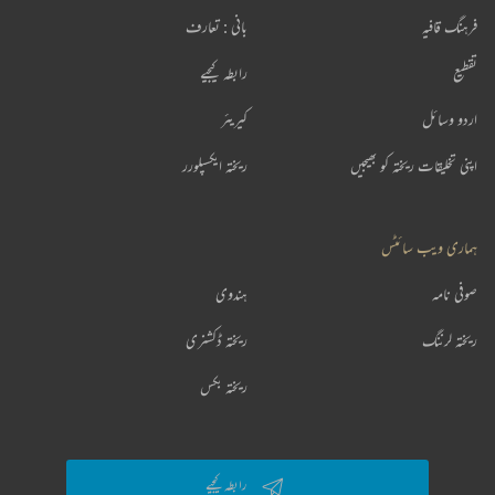
فرہنگ قافیہ
بانی : تعارف
تقطیع
رابطہ کیجیے
اردو وسائل
کیریئر
اپنی تخلیقات ریختہ کو بھیجیں
ریختہ ایکسپلورر
ہماری ویب سائٹس
صوفی نامہ
ہندوی
ریختہ لرننگ
ریختہ ڈکشنری
ریختہ بکس
رابطہ کیجیے