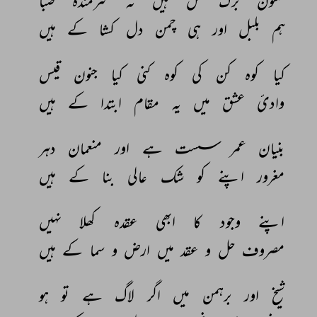
ممنون 
برگ 
گل 
ہیں 
نہ 
شرمندۂ 
صبا 
ہم 
بلبل 
اور 
ہی 
چمن 
دل 
کشا 
کے 
ہیں 
کیا 
کوہ 
کن 
کی 
کوہ 
کنی 
کیا 
جنون 
قیس 
وادیٔ 
عشق 
میں 
یہ 
مقام 
ابتدا 
کے 
ہیں 
بنیان 
عمر 
سست 
ہے 
اور 
منعمان 
دہر 
مغرور 
اپنے 
کو 
شک 
عالی 
بنا 
کے 
ہیں 
اپنے 
وجود 
کا 
ابھی 
عقدہ 
کھلا 
نہیں 
مصروف 
حل 
و 
عقد 
میں 
ارض 
و 
سما 
کے 
ہیں 
شیخ 
اور 
برہمن 
میں 
اگر 
لاگ 
ہے 
تو 
ہو 