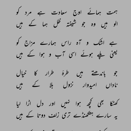
ہمت 
ہمائے 
اوج 
سعادت 
ہے 
مرد 
کو 
الو 
ہیں 
وہ 
جو 
شیفتہ 
ظل 
ہما 
کے 
ہیں 
ہے 
اشک 
و 
آہ 
راس 
ہمارے 
مزاج 
کو 
یعنی 
پلے 
ہوئے 
اسی 
آب 
و 
ہوا 
کے 
ہیں 
جو 
باندھتے 
ہیں 
طرۂ 
طرار 
کا 
خیال 
ناداں 
امیدوار 
نزول 
بلا 
کے 
ہیں 
کھٹکا 
بھی 
کچھ 
ہوا 
نہیں 
اور 
دل 
اڑا 
لیا 
یہ 
سارے 
ہتکھنڈے 
تری 
زلف 
دوتا 
کے 
ہیں 