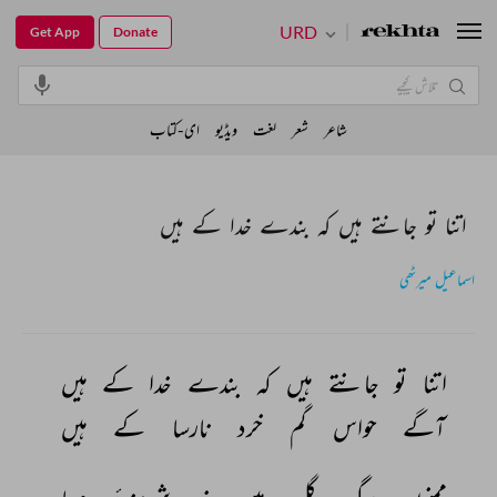
URD
Get App
Donate
شاعر
شعر
لغت
ویڈیو
ای-کتاب
اتنا تو جانتے ہیں کہ بندے خدا کے ہیں
اسماعیل میرٹھی
اتنا 
تو 
جانتے 
ہیں 
کہ 
بندے 
خدا 
کے 
ہیں 
آگے 
حواس 
گم 
خرد 
نارسا 
کے 
ہیں 