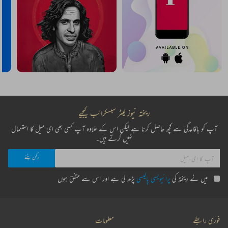
ریختہ نیوز لیٹر سبسکرائب کیجیے
آپ کو باقاعدگی سے کچھ حاصل کرنا ہے لیکن اس کے علاوہ آپ کسی بھی ای میل کا استعمال
نہیں کرتے ہیں۔
میں نے ریختہ کی
پرائیویسی پالیسی
پڑھ لی ہے اور اس سے متفق ہوں
فوری رابطے
معلومات