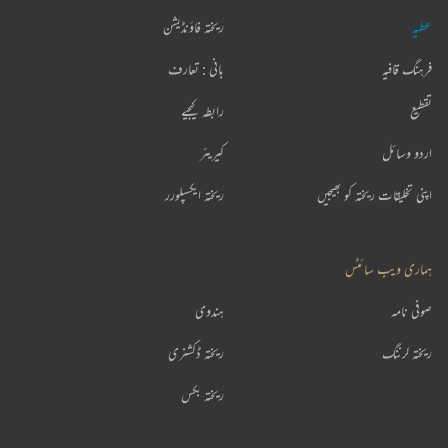
عطیہ
ریختہ فاؤنڈیشن
فرہنگ قافیہ
بانی : تعارف
تقطیع
رابطہ کیجیے
اردو وسائل
کیریئر
اپنی تخلیقات ریختہ کو بھیجیں
ریختہ ایکسپلورر
ہماری ویب سائٹس
صوفی نامہ
ہندوی
ریختہ لرننگ
ریختہ ڈکشنری
ریختہ بکس