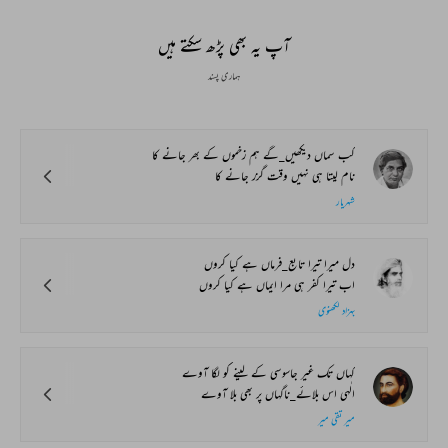
آپ یہ بھی پڑھ سکتے ہیں
ہماری پسند
کب سماں دیکھیں_گے ہم زخموں کے بھر جانے کا
نام لیتا ہی نہیں وقت گزر جانے کا
شہریار
دل میرا تیرا تابع_فرماں ہے کیا کروں
اب تیرا کفر ہی مرا ایماں ہے کیا کروں
بہزاد لکھنوی
کہاں تک غیر جاسوسی کے لینے کو لگا آوے
الٰہی اس بلائے_ناگہاں پر بھی بلا آوے
میر تقی میر