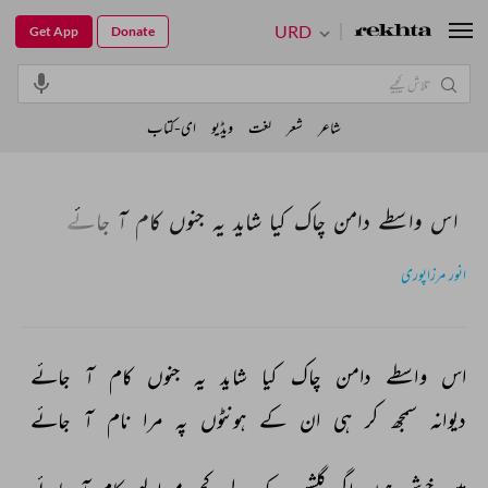
URD
Get App
Donate
شاعر
شعر
لغت
ویڈیو
ای-کتاب
اس واسطے دامن چاک کیا شاید یہ جنوں کام آ جائے
انور مرزاپوری
اس 
واسطے 
دامن 
چاک 
کیا 
شاید 
یہ 
جنوں 
کام 
آ 
جائے 
دیوانہ 
سمجھ 
کر 
ہی 
ان 
کے 
ہونٹوں 
پہ 
مرا 
نام 
آ 
جائے 