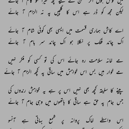
میں 
خوش 
ہوں 
اگر 
گلشن 
کے 
لیے 
کچھ 
میرا 
لہو 
کام 
آ 
جائے 
لیکن 
مجھ 
کو 
ڈر 
ہے 
اس 
کا 
گلچیں 
پہ 
نہ 
الزام 
آ 
جائے 
اے 
کاش 
ہماری 
قسمت 
میں 
ایسی 
بھی 
کوئی 
شام 
آ 
جائے 
اک 
چاند 
فلک 
پر 
نکلا 
ہو 
اک 
چاند 
سر 
بام 
آ 
جائے 
مے 
خانہ 
سلامت 
رہ 
جائے 
اس 
کی 
تو 
کسی 
کو 
فکر 
نہیں 
مے 
خوار 
ہیں 
بس 
اس 
خواہش 
میں 
ساقی 
پہ 
کچھ 
الزام 
آ 
جائے 
پینے 
کا 
سلیقہ 
کچھ 
بھی 
نہیں 
اس 
پر 
ہے 
یہ 
خواہش 
رندوں 
کی 
جس 
جام 
پہ 
حق 
ہے 
ساقی 
کا 
ہاتھوں 
میں 
وہی 
جام 
آ 
جائے 
اس 
واسطے 
خاک 
پروانہ 
پر 
شمع 
بہاتی 
ہے 
آنسو 