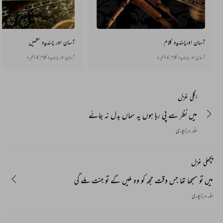
آسان اورپسندیدہ کلام
آسان اور پسندیدہ نظمیں
آسان اور پسندیدہ کلام کا ذخیرہ
آسان اور پسندیدہ کلام کا ذخیرہ
اگلی غزل
میں نظر سے پی رہا ہوں یہ سماں بدل نہ جائے
انور مرزاپوری
پچھلی غزل
میں تو سمجھا تھا جس وقت مجھ کو وہ ملیں گے تو جنت ملے گی
انور مرزاپوری