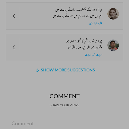
نیاز و ناز کے جھگڑے مٹائے جاتے ہیں
ہم ان میں اور وہ ہم میں سمائے جاتے ہیں
جگر مراد آبادی
پورا نہ شب_غم کا کبھی سلسلہ ہوا
وقت_سحر اٹھا میں دعا مانگتا ہوا
ارپت شرما ارپت
SHOW MORE SUGGESTIONS
COMMENT
SHARE YOUR VIEWS
Comment