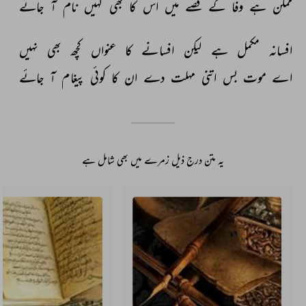
ممکن 
ہے 
وفا 
کے 
قصے 
میں 
اس 
کا 
بھی 
کہیں 
نام 
آ 
جائے 
افسانہ 
مکمل 
ہے 
لیکن 
افسانے 
کا 
عنواں 
کچھ 
بھی 
نہیں 
اے 
موت 
بس 
اتنی 
مہلت 
دے 
ان 
کا 
کوئی 
پیغام 
آ 
جائے 
یہ متن درج ذیل زمرے میں بھی شامل ہے