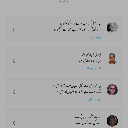
ہماری پسند
کیا وصل کی امید مرے دل کو کبھی ہو
اس شوخ کی تصویر بھی جب مجھ سے کھنچی ہو
نوح ناروی
مجبوری لاچاری لکھ
ہاں روداد ہماری لکھ
مہندر پرتاپ چاند
کیا ضروری ہے کوئی بے_سبب آزار بھی ہو
سنگ اپنے لیے شیشہ کا طلب_گار بھی ہو
تنویر احمد علوی
وہ ہے آگ وہ پانی ہے
سب کی ایک کہانی ہے