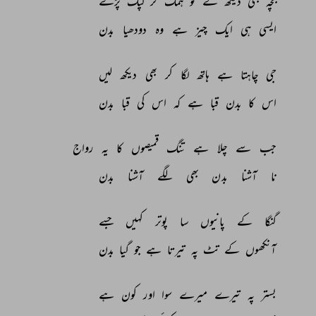
بچہ 
بھی 
دیکھ 
لے 
تو 
ہمک 
کر 
لپک 
پڑے 
ایسی 
ہی 
ایک 
چیز 
ہے 
وہ 
دودھیا 
بدن 
جی 
چاہتا 
ہے 
ہاتھ 
لگا 
کر 
بھی 
دیکھ 
لیں 
اس 
کا 
بدن 
قبا 
ہے 
کہ 
اس 
کی 
قبا 
بدن 
جب 
سے 
چلا 
ہے 
تنگ 
قمیصوں 
کا 
یہ 
رواج 
نا 
آشنا 
بدن 
بھی 
لگے 
آشنا 
بدن 
گنگا 
کے 
پانیوں 
سا 
پوتر 
کہیں 
جسے 
آنکھوں 
کے 
تٹ 
پہ 
تیرتا 
ہے 
جو 
گیا 
بدن 
بستر 
پہ 
تیرے 
میرے 
سوا 
اور 
کون 
ہے 