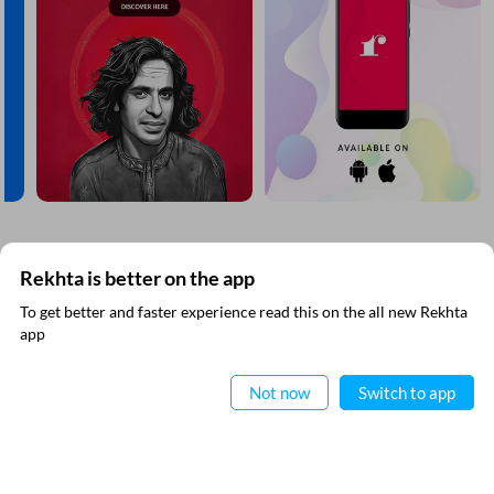
CANCEL
COMMENT
مزید دریافت کیجیے
Rekhta is better on the app
To get better and faster experience read this on the all new Rekhta
ایپ میں
app
پڑھیے
Not now
Switch to app