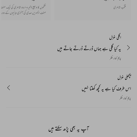
منتخب شاعری
نظموں کا وسیع ذخیرہ-اردو شاعری کی ایک صنف ا
صنف انیسویں صدی کی آخری دہائیوں کے دوران
سے پیدا ہوئی جو دھیرے دھیرے پوری طرح قائم 
اور قافیے میں بھی ہوتی ہے اور اس کے بغیر ب
بھی اردو میں مستحکم ہو گئی ہے۔
اگلی غزل
یہ کیا گلی ہے جہاں ڈرتے ڈرتے جاتے ہیں
پریم کمار نظر
پچھلی غزل
اس طرف کیا ہے یہ کچھ کھلتا نہیں
پریم کمار نظر
آپ یہ بھی پڑھ سکتے ہیں