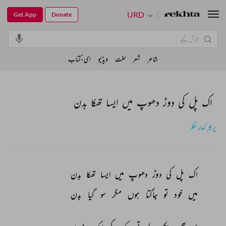
URD
Get App
Donate
شاعر
شعر
لغت
ویڈیو
ای-کتاب
اک پل کی دوڑ دھوپ میں ایسا تھکا بدن
پریم کمار نظر
اک 
پل 
کی 
دوڑ 
دھوپ 
میں 
ایسا 
تھکا 
بدن 
میں 
خود 
تو 
جاگتا 
ہوں 
مگر 
سو 
گیا 
بدن 