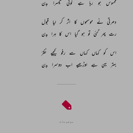
محسوس 
ہو 
رہا 
ہے 
کوئی 
تیسرا 
بدن 
دھرتی 
نے 
موسموں 
کا 
اثر 
کر 
لیا 
قبول 
رت 
پھر 
گئی 
تو 
ہو 
گیا 
اس 
کا 
ہرا 
بدن 
اس 
کو 
کہاں 
کہاں 
سے 
رفو 
کیجیے 
نظرؔ 
بہتر 
یہی 
ہے 
اوڑھیے 
اب 
دوسرا 
بدن 
موضوعات