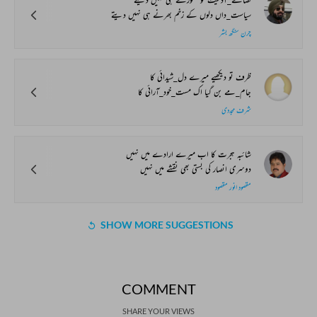
سیاست_داں دلوں کے زخم بھرنے ہی نہیں دیتے
چرن سنگھ بشر
ظرف تو دیکھیے میرے دل_شیدائی کا
جام_مے بن گیا اک مست_خود_آرائی کا
شرف مجددی
شائبہ ہجرت کا اب میرے ارادے میں نہیں
دوسری انصار کی بستی بھی نقشے میں نہیں
مقصود انور مقصود
SHOW MORE SUGGESTIONS
COMMENT
SHARE YOUR VIEWS