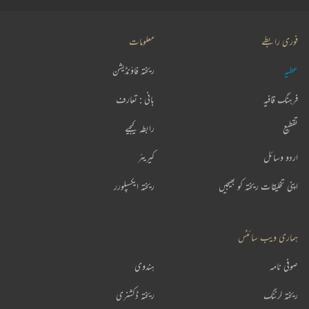
فوری رابطے
معلومات
عطیہ
ریختہ فاؤنڈیشن
فرہنگ قافیہ
بانی : تعارف
تقطیع
رابطہ کیجیے
اردو وسائل
کیریئر
اپنی تخلیقات ریختہ کو بھیجیں
ریختہ ایکسپلورر
ہماری ویب سائٹس
صوفی نامہ
ہندوی
ریختہ لرننگ
ریختہ ڈکشنری