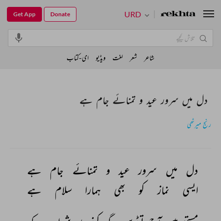
URD
Get App
Donate
شاعر
شعر
لغت
ویڈیو
ای-کتاب
دل میں سرور عید و تمنائے جام ہے
رنج میرٹھی
دل 
میں 
سرور 
عید 
و 
تمنائے 
جام 
ہے 
ایسی 
نماز 
کو 
بھی 
ہمارا 
سلام 
ہے 