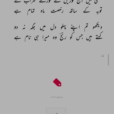
مستی 
میں 
آج 
توڑیں 
گے 
کوزے 
شراب 
کے 
توبہ 
کے 
ساتھ 
رخصت 
ماہ 
تمام 
ہے 
دیکھو 
تم 
اپنے 
پہلو 
دل 
میں 
جگہ 
نہ 
دو 
کہتے 
ہیں 
جس 
کو 
رنجؔ 
وہ 
میرا 
ہی 
نام 
ہے 
مأخذ :
موضوعات
عید