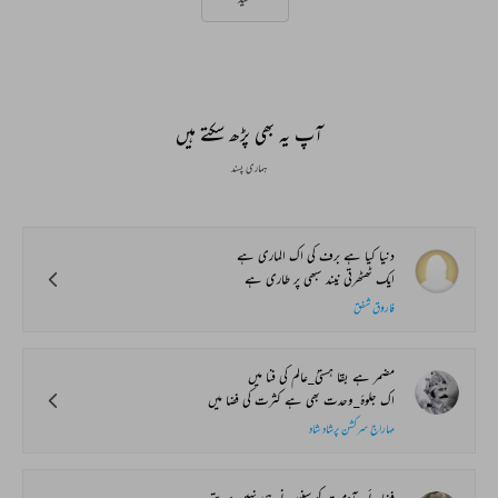
آپ یہ بھی پڑھ سکتے ہیں
ہماری پسند
دنیا کیا ہے برف کی اک الماری ہے
ایک ٹھٹھرتی نیند سبھی پر طاری ہے
فاروق شفق
مضمر ہے بقا ہستئ_عالم کی فنا میں
اک جلوۂ_وحدت بھی ہے کثرت کی فضا میں
مہاراج سرکشن پرشاد شاد
فضائے_آدمیت کو سنورنے ہی نہیں دیتے