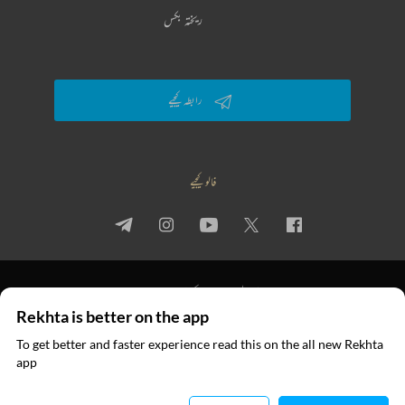
ریختہ بکس
رابطہ کیجیے
فالو کیجیے
پرائیویسی پالیسی
استعمال کی شرائط
جملہ حقوق
Rekhta is better on the app
© 2026 Rekhta™ Foundation. All rights reserved.
To get better and faster experience read this on the all new Rekhta
ایپ میں
app
پڑھیے