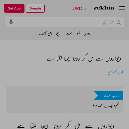
URD
Get App
Donate
شاعر
شعر
لغت
ویڈیو
ای-کتاب
دیواروں سے مل کر رونا اچھا لگتا ہے
قیصر الجعفری
دلچسپ معلومات
فلم: ایک ہی مقصد ۱۹۸۸
دیواروں 
سے 
مل 
کر 
رونا 
اچھا 
لگتا 
ہے 