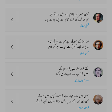
گرمیٔ_حسرت_ناکام سے جل جاتے ہیں
ہم چراغوں کی طرح شام سے جل جاتے ہیں
قتیل شفائی
اجڑ اجڑ کے سنورتی ہے تیرے ہجر کی شام
نہ پوچھ کیسے گزرتی ہے تیرے ہجر کی شام
محسن نقوی
کئے قرار مگر بے_قرار ہی رکھا
ہمیں تو آپ نے امیدوار ہی رکھا
نادر شاہجہاں پوری
تمہیں اس سے محبت ہے تو ہمت کیوں نہیں کرتے
کسی دن اس کے در پہ رقص_وحشت کیوں نہیں کرتے
فرحت احساس