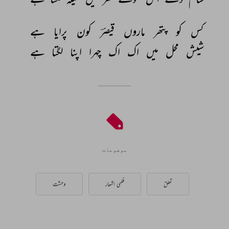
کس 
کو 
پتھر 
ماروں 
قیصرؔ 
کون 
پرایا 
ہے 
شیش 
محل 
میں 
اک 
اک 
چہرا 
اپنا 
لگتا 
ہے 
موضوعات
تعلق
فلمی اشعار
وحشت