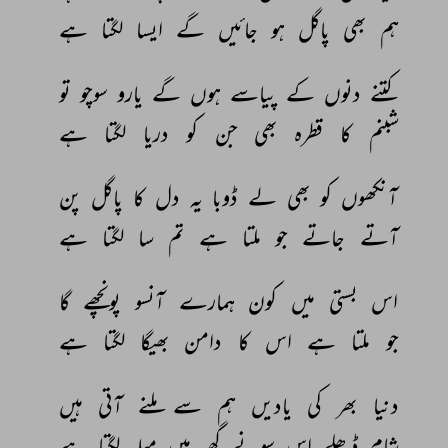
ہم 
بھی 
پاگل 
ہو 
جائیں 
گے 
ایسا 
لگتا 
ہے 
کتنے 
دنوں 
کے 
پیاسے 
ہوں 
گے 
یارو 
سوچو 
تو 
شبنم 
کا 
قطرہ 
بھی 
جن 
کو 
دریا 
لگتا 
ہے 
آنکھوں 
کو 
بھی 
لے 
ڈوبا 
یہ 
دل 
کا 
پاگل 
پن 
آتے 
جاتے 
جو 
ملتا 
ہے 
تم 
سا 
لگتا 
ہے 
اس 
بستی 
میں 
کون 
ہمارے 
آنسو 
پونچھے 
گا 
جو 
ملتا 
ہے 
اس 
کا 
دامن 
بھیگا 
لگتا 
ہے 
دنیا 
بھر 
کی 
یادیں 
ہم 
سے 
ملنے 
آتی 
ہیں 
شام 
ڈھلے 
اس 
سونے 
گھر 
میں 
میلہ 
لگتا 
ہے 