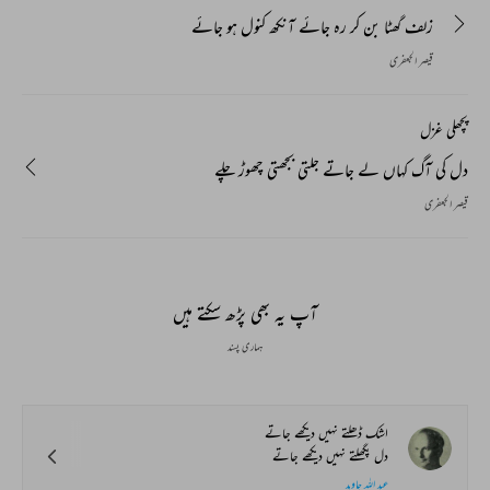
زلف گھٹا بن کر رہ جائے آنکھ کنول ہو جائے
قیصر الجعفری
پچھلی غزل
دل کی آگ کہاں لے جاتے جلتی بجھتی چھوڑ چلے
قیصر الجعفری
آپ یہ بھی پڑھ سکتے ہیں
ہماری پسند
اشک ڈھلتے نہیں دیکھے جاتے
دل پگھلتے نہیں دیکھے جاتے
عبد اللہ جاوید