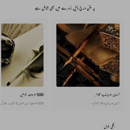
یہ متن درج ذیل زمرے میں بھی شامل ہے
آسان اورپسندیدہ کلام
100معروف غزلیں
آسان اور پسندیدہ کلام کا ذخیرہ
100معروف ترین غزلوں کا انتخاب: ریختہ کی خصوصی پیش کش
اگلی غزل