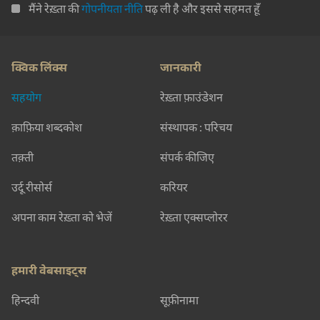
मैंने रेख़्ता की
गोपनीयता नीति
पढ़ ली है और इससे सहमत हूँ
क्विक लिंक्स
जानकारी
सहयोग
रेख़्ता फ़ाउंडेशन
क़ाफ़िया शब्दकोश
संस्थापक : परिचय
तक़्ती
संपर्क कीजिए
उर्दू रीसोर्स
करियर
अपना काम रेख़्ता को भेजें
रेख़्ता एक्सप्लोरर
हमारी वेबसाइट्स
हिन्दवी
सूफ़ीनामा