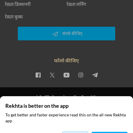
रेख़्ता डिक्शनरी
रेख़्ता लर्निंग
रेख़्ता बुक्स
संपर्क कीजिए
फॉलो कीजिए
प्राइवेसी पॉलिसी
इस्तेमाल की शर्तें
कॉपीराइट
Rekhta is better on the app
© 2026 Rekhta™ Foundation. All rights reserved.
To get better and faster experience read this on the all new Rekhta
app
ऐप में पढ़िए