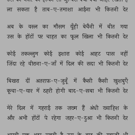
ला 
सकता 
है 
ताब-ए-तमाशा 
आईना 
भी 
कितनी 
देर 
अब 
के 
वस्ल 
का 
मौसम 
यूँही 
बेचैनी 
में 
बीत 
गया 
उस 
के 
होंटों 
पर 
चाहत 
का 
फूल 
खिला 
भी 
कितनी 
देर 
कोई 
तकल्लुम 
कोई 
इशारा 
कोई 
आहट 
पास 
नहीं 
ज़िंदा 
रहे 
वीराना-ए-जाँ 
में 
दिल 
की 
सदा 
भी 
कितनी 
देर 
बिखरा 
दीं 
अतराफ़-ए-जुनूँ 
में 
कैसी 
कैसी 
ख़ुशबुएँ 
कूचा-ए-यार 
में 
ठहरी 
होगी 
बाद-ए-सबा 
भी 
कितनी 
देर 
मेरे 
दिल 
में 
गहराई 
तक 
ज़ख़्म 
हैं 
अंधी 
ख़्वाहिश 
के 
और 
अभी 
होंटों 
पे 
रहेगा 
ज़हर-ए-दुआ 
भी 
कितनी 
देर 