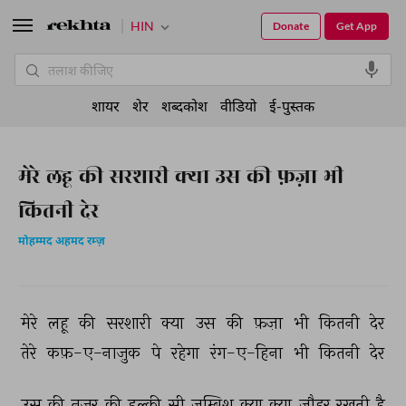
HIN
Donate
Get App
शायर
शेर
शब्दकोश
वीडियो
ई-पुस्तक
मेरे लहू की सरशारी क्या उस की फ़ज़ा भी
कितनी देर
मोहम्मद अहमद रम्ज़
मेरे 
लहू 
की 
सरशारी 
क्या 
उस 
की 
फ़ज़ा 
भी 
कितनी 
देर 
तेरे 
कफ़-ए-नाज़ुक 
पे 
रहेगा 
रंग-ए-हिना 
भी 
कितनी 
देर 
उस 
की 
नज़र 
की 
हल्की 
सी 
जुम्बिश 
क्या 
क्या 
जौहर 
रखती 
है 