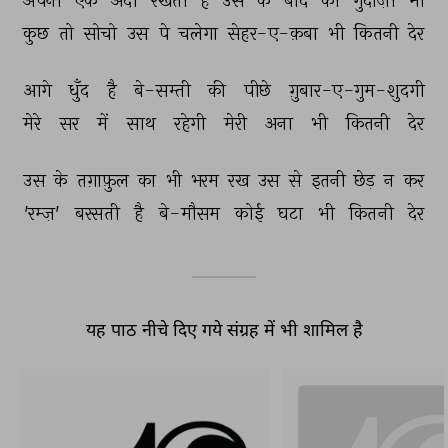
अपनी 
एक 
अदा 
रखती 
है 
उस 
के 
बाद 
की 
गुदाज़ी 
भी 
कुछ 
तो 
सोचो 
उस 
पे 
चलेगा 
सेहर-ए-क़बा 
भी 
कितनी 
देर 
आगे 
धुँद 
है 
बे-सम्ती 
की 
पीछे 
ग़ुबार-ए-गुम-शुदगी 
मेरे 
सर 
में 
साथ 
रहेगी 
मेरी 
अना 
भी 
कितनी 
देर 
उस 
के 
तग़ाफ़ुल 
का 
भी 
भरम 
रख 
उस 
से 
इतनी 
छेड़ 
न 
कर 
'रम्ज़' 
बरसती 
है 
बे-मौसम 
कोई 
घटा 
भी 
कितनी 
देर 
यह पाठ नीचे दिए गये संग्रह में भी शामिल है