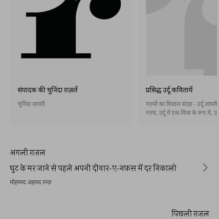
संपादक की चुनिंदा ग़ज़लें
प्रसिद्ध उर्दू कवितायें
चुनिंदा शायरी
नज़्मों का विशाल संग्रह - उर्दू शायर
नज़्म, उर्दू में एक विधा के रूप में, उ
आख़िरी दशकों के दौरान पैदा हुई और 
तरह स्थापित हो गई। नज़्म बहर और 
होती है और इसके बिना भी। अब नसरी
कविता) भी उर्दू में स्थापित हो गई है
अगली ग़ज़ल
घुट के मर जाने से पहले अपनी दीवार-ए-नफ़स में दर निकालो
मोहम्मद अहमद रम्ज़
पिछली ग़ज़ल