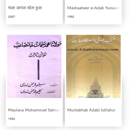
मंज़र जागता सोता हुआ
Mashaaheer-e-Adab Yunaani
2007
1992
Maulana Mohammad Salman Khan Sahab Nuqush-o-Tassurat
Muntakhab Adabi Istilahat
1992