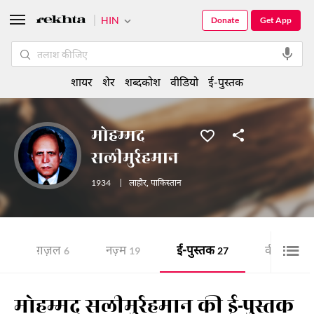
HIN
Donate
Get App
शायर
शेर
शब्दकोश
वीडियो
ई-पुस्तक
मोहम्मद
सलीमुर्रहमान
1934
|
लाहौर
,
पाकिस्तान
ग़ज़ल
नज़्म
ई-पुस्तक
वीडियो
6
19
27
3
मोहम्मद सलीमुर्रहमान की ई-पुस्तक