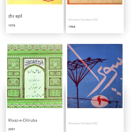
तीन बहनें
Shumara Number-030
1976
1964
Riyaz-e-Dilruba
Shumara Number-042
2001