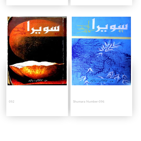
092
Shumara Number-096