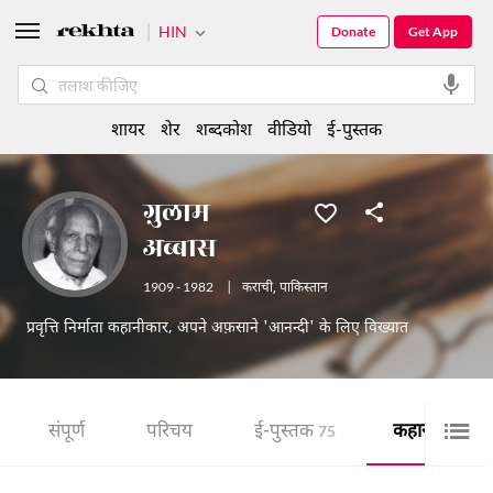
HIN
Donate
Get App
शायर
शेर
शब्दकोश
वीडियो
ई-पुस्तक
ग़ुलाम
अब्बास
1909 - 1982
|
कराची
,
पाकिस्तान
प्रवृत्ति निर्माता कहानीकार, अपने अफ़साने 'आनन्दी' के लिए विख्यात
संपूर्ण
परिचय
ई-पुस्तक
कहानी
75
34