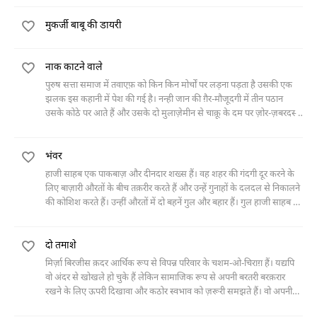
मिल पाती है और आख़िर एक दिन वो डांसिंग रुम खोल लेता है। उसको देखकर
व्यवहार करते हैं। भ्रष्टाचार के एक लम्बे क्रम के बाद प्रोफ़ेसर सुहेल का मकान जब
रोज़ मेरी के चेहरे का रंग फ़क़ हो जाता है तो फ़ज़ल उससे कहता है, आख़िर ललित
मुकर्जी बाबू की डायरी
बन कर तैयार होता है तो इतना बे-ढंगा होता है कि वो ख़ुद को किसी तरह भी उसमें
कला की सेवा भी तो राष्ट्र सेवा ही है ना।
रहने के लिए तैयार नहीं कर पाते हैं और एक जर्मन सैलानी को किराये पर दे देते हैं।
किराया इतना ज़्यादा होता है कि वो उससे एक नया घर बना सकते हैं। प्रोफ़ेसर
नाक काटने वाले
सुहैल दोष रहित मकान बनाने का निश्चय करके अख़बार उठा लेते हैं और ख़ाली
ज़मीनों के इश्तिहार पढ़ने लगते हैं।"
पुरुष सत्ता समाज में तवाएफ़ को किन किन मोर्चों पर लड़ना पड़ता है उसकी एक
झलक इस कहानी में पेश की गई है। नन्ही जान की ग़ैर-मौजूदगी में तीन पठान
उसके कोठे पर आते हैं और उसके दो मुलाज़ेमीन से चाक़ू के दम पर ज़ोर-ज़बरदस्ती
और अभद्रता का प्रदर्शन करते हैं। वो नन्ही जान की नाक काटने का आशय प्रकट
करते हैं। बहुत देर इंतेज़ार के बाद वो थक-हार कर वापस चले जाते हैं। उनके जाने के
भंवर
बाद ही नन्ही जान लौटती है। नन्ही जान अपने मुलाज़ेमीन को तसल्ली देकर सोने
चली जाती है और उसके मुलाज़िम आपस में अनुमान लगाते हैं कि अमुक या अमुक
हाजी साहब एक पाकबाज़ और दीनदार शख्स हैं। वह शहर की गंदगी दूर करने के
ने ईर्ष्या और द्वेष में उन ग़ुंडों को भेजा होगा।
लिए बाज़ारी औरतों के बीच तक़रीर करते हैं और उन्हें गुनाहों के दलदल से निकालने
की कोशिश करते हैं। उन्हीं औरतों में दो बहनें गुल और बहार हैं। गुल हाजी साहब की
बातों से प्रभावित होकर उनके पास रहने चली आती है। वह उसकी शादी करा देते हैं।
गुल की पहली दो शादियाँ नाकाम रहती हैं। उसका तीसरा शौहर बीमार पड़ जाता है।
दो तमाशे
हाजी साहब उसकी फ़िक्र में दुखी है कि आख़िर में गुल की बहन बहार भी उनके
पास चली आती है।
मिर्ज़ा बिरजीस क़दर आर्थिक रूप से विपन्न परिवार के चशम-ओ-चिराग़ हैं। यद्यपि
वो अंदर से खोखले हो चुके हैं लेकिन सामाजिक रूप से अपनी बरतरी बरक़रार
रखने के लिए ऊपरी दिखावा और कठोर स्वभाव को ज़रूरी समझते हैं। वो अपनी
कार में बैठ कर जूतों की ख़रीदारी करने जाते हैं और दुकान के मुलाज़िम को ख़्वाह-