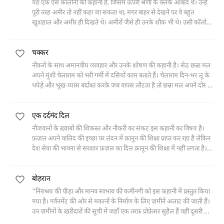
यह एक ऐसे कॉलोनी की कहानी है, जिसमें ऊपरी श्रेणी के क्लर्क आबाद थे। उन्हें
तकल्लुफ़ी से मौसम और मंहगाई पर बात करने लगते हैं।
पूरी तरह अमीर तो नहीं कहा जा सकता था, मगर बाहर से देखने पर वे बहुत
खुशहाल और अमीर ही दिखते थे। अमीरों जैसे ही उनके शौक भी थे। उसी कॉलोनी
में एक शख़्स हफ़्ते में एक बार बच्चों के लिए टॉफ़ी बेचने आया करता था, उसका
नाम बॉम्बे वाला था। एक रोज़ कॉलोनी की दो लड़कियाँ अपनी संगीत टीचर के साथ
चक्कर
भाग गईं। लोग ग़ुस्से से भरे बैठे थे कि उनके सामने बॉम्बे वाला आ निकला। और
फिर...
नौकरों के साथ अमानवीय व्यवहार और उनके शोषण की कहानी है। सेठ छन्ना मल
अपने मुंशी चेलाराम को भरी गर्मी में दसियों काम बताते हैं। चेलाराम दिन-भर लू के
थपेड़े और भूख-प्यास बर्दाश्त करके जब वापस लौटता है तो छन्ना मल अपने दोस्तों
के साथ ख़ुश गप्पियों में व्यस्त होते हैं और उनके एक दोस्त आवागवन की समस्या
पर अपने विचार प्रकट कर रहे होते हैं। सेठ छन्ना मल चेलाराम की तरफ़ कोई ख़ास
एक दर्दमंद दिल
ध्यान नहीं देते और वो अपने घर लौट आता है। घर के बाहर वो चारपाई पर लेट कर
अपने पड़ोसी को देखने लगता है जो अपने घोड़े को चुम्कार कर प्यार से मालिश कर
नौजवानों के ख़्वाबों की शिकस्त और नौकरी का संकट इस कहानी का विषय है।
रहा है। चेलाराम की बीवी कई बार खाना खाने के लिए बुलाने आती है लेकिन वो
फ़ज़ल अपने वालिद की इच्छा पर लंदन में क़ानून की शिक्षा प्राप्त कर रहा है लेकिन
निरंतर ख़ामोश दर्शन में लीन रहता है। शायद वो आवागवन की समस्या पर विचार
देश सेवा की भावना से सरशार फ़ज़ल का दिल क़ानून की शिक्षा में नहीं लगता है।
कर रहा होता है, शायद वो ये सोच रहा होता है कि उसका उगला जन्म घोड़े की जून
ज़ेहनी तौर पर फ़रार हासिल करने के लिए वो डांसिंग का डिप्लोमा भी कर लेता है।
में हो।
इत्तेफ़ाक़ से उसे एक लड़की रोज़ मैरी मिल जाती है जो देश सेवा की इस भावना से
बोहरान
प्रभावित हो कर उसकी सहयोगी बनने की इच्छा प्रकट करती है। फ़ज़ल तुरंत घर तार
देता है कि वो क़ानून की शिक्षा छोड़कर वतन वापस आ रहा है और उसने शादी भी
"निराश्रय की पीड़ा और मानव स्वभाव की कमीनगी को इस कहानी में प्रस्तुत किया
कर ली है। बंदरगाह पर उसे घर का मुलाज़िम एक ख़त देता है जिसमें वालिद ने
गया है। गर्वनमेंट की ओर से मकानों के निर्माण के लिए ज़मीनें अलाट की जाती हैं।
उससे अपनी असंबद्धता प्रकट की थी। एक महीने तक दोनों एक होटल में ठहरे रहते
उन ज़मीनों के ख़रीदारों की सूची में जहाँ एक तरफ़ प्रोफ़ेसर सुहैल हैं वहीं दूसरी ओर
हैं। इस दौरान इंतिहाई भाग दौड़ के बावजूद फ़ज़ल को कोई मुनासिब नौकरी नहीं
एक दफ़्तर का चपरासी चाँद ख़ाँ है। मिस्त्री और ठेकेदार दोनों के साथ समान