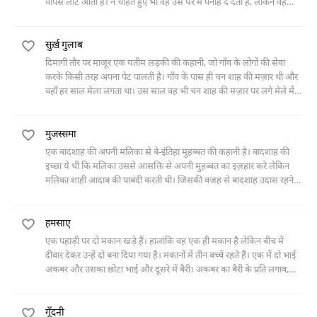
वापस लौट आती है। न चाहते हुए भी वह उसे घर में पनाह दे देता है, लेकिन वह
उससे कोई ताल्लुक नहीं रखता है। एक रोज़ फिर वह कोठे पर जाने की सोचता है तो
पता चलता है कि उसके अकाउंट में रूपया ही नहीं बचा है। उसे अपनी बीवी का
सुर्ख़ गुलाब
ख़्याल आता है और घर की ओर लौट पड़ता है।
दिमागी तौर पर माजू़र एक यतीम लड़की की कहानी, जो गाँव के लोगों की सेवा
करके किसी तरह अपना पेट पालती है। गाँव के पास ही चन शाह की मज़ार थी और
वहाँ हर साल मेला लगता था। उस साल वह भी चन शाह की मज़ार पर लगे मेले में
गई थी और उसे हमल ठहर गया। जब गाँव वालों को उसके हमल के बारे में पता
चला तो उन्होंने से उसे गाँव से बाहर निकाल दिया। अगले साल वह अपने नवजात
मुजस्समा
बच्चे के साथ फिर से चन शाह की मज़ार पर नमूदार हो गई।
एक बादशाह की अपनी मलिका से बे-इंतिहा मुहब्बत की कहानी है। बादशाह की
इच्छा ये थी कि मलिका उससे आसक्ति से अपनी मुहब्बत का इज़हार करे लेकिन
मलिका शाही आदाब की पाबंदी करती थी। जिसकी वजह से बादशाह उदास रहने
लगा और उसने अपने दुख से मुक्ति पाने के लिए एक सुंदर मूर्ति में पनाह ली। मूर्ति
की तरफ़ हद से बढ़ी हुई तवज्जो ने मलिका को जागरूक किया और उसने मूर्ति के
हमसाए
अंगों को धीरे धीरे एक एक करके काट डाला लेकिन बादशाह की तल्लीनता में कोई
फ़र्क़ न आया। एक दिन मलिका ने मूर्ति के टुकड़े टुकड़े कर दिए और बादशाह के
एक पहाड़ी पर दो मकान खड़े हैं। हालांकि वह एक ही मकान है लेकिन बीच में
क़दमों में गिर पड़ी।
दीवार देकर उन्हें दो बना दिया गया है। मकानों में तीन बच्चें रहते हैं। एक में दो भाई
अकबर और उसका छोटा भाई और दूसरे में बैरी। अकबर का बैरी के प्रति लगाव,
पहाड़ी की आब-ओ-हवा और उन तीनों की दिलचस्प गुफ़्तुगू को ही कहानी में बयान
किया गया है।
गूँदनी