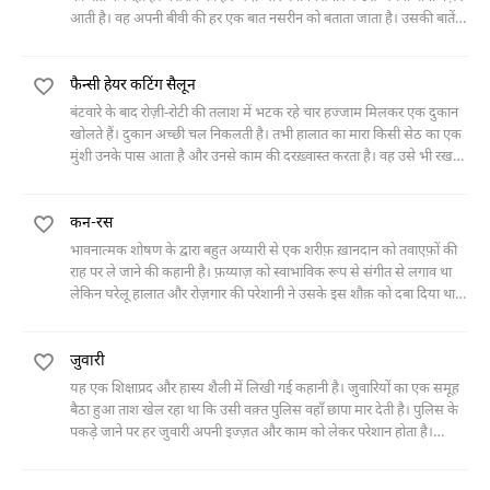
आती है। वह अपनी बीवी की हर एक बात नसरीन को बताता जाता है। उसकी बातें
सुनकर नसरीन शुरू में दिलचस्पी जाहिर करती है। फिर ऊब जाती है और आख़िर में
तरस खा कर उसे किसी माँ की तरह अपनी बाँहों में भर लेती है।
फैन्सी हेयर कटिंग सैलून
बंटवारे के बाद रोज़ी-रोटी की तलाश में भटक रहे चार हज्जाम मिलकर एक दुकान
खोलते हैं। दुकान अच्छी चल निकलती है। तभी हालात का मारा किसी सेठ का एक
मुंशी उनके पास आता है और उनसे काम की दरख़्वास्त करता है। वह उसे भी रख
लेते हैं। मुंशी शुरू में उनका खाना बनाता है और दुकान की साफ़-सफ़ाई करता है।
फिर धीरे-धीरे वह अपने मुंशीपन पर आ जाता है और न केवल उन चारों पर बल्कि
कन-रस
दुकान पर भी कब्ज़ा कर लेता है।
भावनात्मक शोषण के द्वारा बहुत अय्यारी से एक शरीफ़ ख़ानदान को तवाएफ़ों की
राह पर ले जाने की कहानी है। फ़य्याज़ को स्वाभाविक रूप से संगीत से लगाव था
लेकिन घरेलू हालात और रोज़गार की परेशानी ने उसके इस शौक़ को दबा दिया था।
अचानक एक दिन संगीत का माहिर एक फ़क़ीर उसे रास्ते में मिलता है। उसकी कला
से प्रभावित हो कर फ़य्याज़ उसे घर ले आता है। फ़य्याज़ उससे संगीत की तालीम
जुवारी
लेने लगता है। हैदरी ख़ान घर में इस क़दर घुल मिल जाता है कि जल्द ही वो उस्ताद
से बाप बन जाता है। फ़य्याज़ की जवान होती बेटियों को भी संगीत की शिक्षा दी जाने
यह एक शिक्षाप्रद और हास्य शैली में लिखी गई कहानी है। जुवारियों का एक समूह
लगती है। मोहल्ले वालों की शिकायत से मजबूर हो कर मालिक मकान फ़य्याज़ से
बैठा हुआ ताश खेल रहा था कि उसी वक़्त पुलिस वहाँ छापा मार देती है। पुलिस के
मकान ख़ाली करवा लेता है तो हैदरी ख़ान फ़य्याज़ के परिवार को तवाएफ़ों के इलाक़े
पकड़े जाने पर हर जुवारी अपनी इज्ज़त और काम को लेकर परेशान होता है।
में मकान दिलवा देता है। सामान शिफ़्ट होने तक फ़य्याज़ और उसकी बीवी को
जुवारियों का मुखिया नक्को उन्हें दिलासा देता है कि थानेदार उसका जानने वाला है
इसकी भनक तक नहीं लगने पाती और रात में जब वो बालकनी में खड़े हो कर आस-
और जल्द ही वे छूट जाएँगे। लेकिन छोड़ने से पहले थानेदार उन्हें जो सज़ा देता है