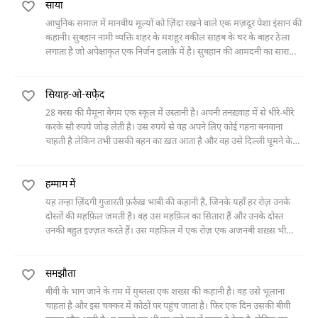
पास के मकानात की रौनक़ देखते हैं तो दोनों हैरान रह जाते हैं।
साया
वह काफ़ी दिलचस्प है।
आधुनिक समाज में मानवीय मूल्यों को ज़िंदा रखने वाले एक मज़दूर पेशा इंसान की
कहानी। सुबहान नामी व्यक्ति शहर के मशहूर वकील साहब के घर के बाहर ठेला
लगाता है जो अपेक्षाकृत एक निर्जन इलाक़े में है। सुबहान की आमदनी का सारा
दार-ओ-मदार वकील साहब के परिवार पर ही है। वकील साहब भी इस बात का
ख़्याल रखते हैं और घर के लोगों को निर्देश दे रखा है कि वो सुबहान के यहाँ से ही
सियाह-ओ-सफे़ेद
सामान ख़रीदने को तरजीह दें। सुबहान धीरे धीरे वकील साहब के घर वालों के
आचार-व्यवहार और घर की छोटी से छोटी बातों से भी वाक़िफ़ हो जाता है। उसे
28 बरस की मैमूना बेगम एक स्कूल में उस्तानी है। अपनी तनख़्वाह में से धीरे-धीरे
वकील साहब के घर से एक तरह से लगाव सा हो जाता है। बड़ी साहबज़ादी का जब
करके सौ रुपये जोड़ लेती है। उस रुपये से वह अपने लिए कोई गहना बनवाना
रिश्ता तय हो जाता है तो सारे घर में ख़ुशीयाँ मनाई जाती हैं लेकिन सुबहान अपने
चाहती है लेकिन तभी उसकी बहन का ख़त आता है और वह उसे दिल्ली घूमने के
अनुभवों से ये अंदाज़ा लगा लेता है कि साहबज़ादी अपने भाई के दोस्त में दिलचस्पी
लिए बुलाती है। मैमूना हवा-बदली और सैर-तफ़रीह की ग़रज़ से दिल्ली चली जाती
रखती हैं लेकिन वह यह बात ज़बान पर लाने में असमर्थ हैं। एक दिन साहबज़ादी की
है। वहाँ कनॉट प्लेस पर घूमते हुए उसे एक नौजवान दिखता है। पहले दिन वह उसे
तबीयत अचानक बहुत ख़राब हो जाती है तो पूरी रात सुबहान जाग कर गुज़ार देता है।
हम्माम में
देखकर खुश होती है लेकिन दूसरे दिन उसकी असलियत जानकर घबरा जाती है।
रात तीन बजे एक कुत्ता भौंकता है तो वो घबरा कर मकान की तरफ़ भागता है कि
दिल्ली से वापस जाते हुए अपने सौ रुपये का यूँ बर्बाद हो जाना उसे बहुत खलता है।
यह तन्हा ज़िंदगी गुजारती फ़र्रुख़ भाबी की कहानी है, जिनके यहाँ हर रोज़ उनके
शायद कुछ ख़बर मिले लेकिन वहां बदस्तूर ख़ामोशी थी। सुबहान पत्थर मार कर
दोस्तों की महफ़िल जमती है। वह उस महफ़िल का सितारा हैं और उनके दोस्त
कुत्ते को भगा देता है।
उनकी बहुत इज्ज़त करते हैं। उस महफ़िल में एक रोज़ एक अजनबी शख़्स भी
शामिल होता है। इसके बाद वह दो-तीन बार और आता है और फिर आना बंद कर
देता है। उसके न आने से बाक़ी दोस्त खुश होते हैं, मगर तभी उन्हें एहसास होता है
समझौता
कि अब फ़र्रुख़ भाबी घर से ग़ायब रहने लगी हैं।
बीवी के भाग जाने के ग़म में मुब्तला एक शख्स की कहानी है। वह उसे भूलाना
चाहता है और इस चक्कर में कोठों पर पहुंच जाता है। फिर एक दिन उसकी बीवी