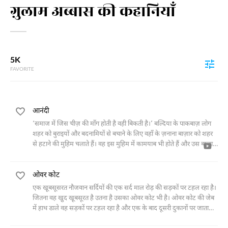
ग़ुलाम अब्बास की कहानियाँ
5K
FAVORITE
आनंदी
‘समाज में जिस चीज़ की माँग होती है वही बिकती है।’ बल्दिया के पाकबाज़ लोग
शहर को बुराइयों और बदनामियों से बचाने के लिए वहाँ के ज़नाना बाज़ार को शहर
से हटाने की मुहिम चलाते हैं। वह इस मुहिम में कामयाब भी होते हैं और उस बाज़ार
को शहर से छ: मील दूर एक खंडहर में आबाद करने का फैसला करते है। अब
बाज़ारी औरतों के वहाँ घर बनवाने और आबाद होने तक उस खंडहर में ऐसी चहल-
ओवर कोट
पहल रहती है कि वह अच्छा-ख़ासा गाँव बन जाता है। कुछ साल बाद वह गाँव क़स्बा
और क़स्बे से शहर में तब्दील हो जाता है। यही शहर आगे जाकर आनंदी के नाम से
एक खू़बसूसरत नौजवान सर्दियों की एक सर्द माल रोड़ की सड़कों पर टहल रहा है।
जाना जाता है।
जितना वह खु़द खू़बसूरत है उतना है उसका ओवर कोट भी है। ओवर कोट की जेब
में हाथ डाले वह सड़कों पर टहल रहा है और एक के बाद दूसरी दुकानों पर जाता
रहता है। अचानक एक लारी उसे टक्कर मारकर चली जाती है। कुछ लोग उसे