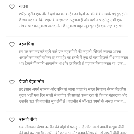
अस्पताल ले जाते हैं। अस्पताल में दो नर्स इलाज के दौरान जब उसके कपड़े उतारती
कतबा
हैं तो ओवर कोट के अंदर का उस नौजवान का हाल देखकर इस क़द्र अवाक रह
जाती है कि उनके मुंह से एक शब्द नहीं निकलता।
शरीफ़ हुसैन एक तीसरे दर्ज का क्लर्क है। उन दिनों उसकी बीवी मायके गई हुई होती
है जब वह एक दिन शहर के बाज़ार जा पहुंचता है और वहाँ न चाहते हुए भी एक
संग-मरमर का टुकड़ा ख़रीद लेता है। टुकड़ा बहुत खू़बसूरत है। एक रोज़ वह संग-
तराश के पास जाकर उस पर अपना नाम खुदवा लेता है और सोचता है कि जब
उसकी तरक़्क़ी हो जाएगी तो वह अपना घर ख़रीद लेगा और इस नेम प्लेट को उसके
बहरूपिया
बाहर लगाएगा। सारी ज़िंदगी गुज़र जाती है लेकिन उसकी यह ख़्वाहिश कभी पूरी
नहीं होती। आख़िर में यही कत्बा उसका बेटा उसकी क़ब्र पर लगवा देता है।
हर पल रूप बदलते रहने वाले एक बहरूपिये की कहानी, जिसमें उसका अपना
असली रूप कहीं खोकर रह गया है। वह हफ़्ते में एक-दो बार मोहल्ले में आया करता
था। देखने में काफ़ी आकर्षक था और हर किसी से मज़ाक़ किया करता था। एक
दिन एक छोटे लड़के ने उसे देखा तो वह उससे ख़ासा प्रभावित हुआ और फिर अपने
दोस्त को साथ लेकर वे उसका पीछा करता हुआ, उसके असली रूप की तलाश में
ये परी चेहरा लोग
निकल पड़ा।
हर इंसान अपने स्वभाव और चरित्र से जाना जाता है। सख़्त मिज़ाज बेगम बिल्क़ीस
तुराब अली एक दिन माली से बाग़ीचे की सफ़ाई करवा रही थी कि वह मेहतरानी और
उसकी बेटी की बातचीत सुन लेती है। बातचीत में माँ-बेटी बेगमों के असल नाम न
लेकर उन्हें तरह-तरह के नामों से बुलाती हैं। यह सुनकर बिल्क़ीस बानो उन दोनों को
अपने पास बुलाती हैं। वह उन सब नामों के असली नाम पूछती है और जानना चाहती
उसकी बीवी
हैं कि उन्होंने उसका नाम क्या रखा है? मेहतरानी उसके सामने तो मना कर देती है
लेकिन उसने बेगम बिल्कीस का जो नाम रखा होता है वह अपने शौहर के सामने ले
एक नौजवान वेश्या नसरीन की बाँहों में पड़ हुआ है और उससे अपनी मरहूम बीवी
देती है।
की बातें कर रहा है। नसरीन की हर अदा और बनाव-सिंगार में उसे अपनी बीवी नज़र