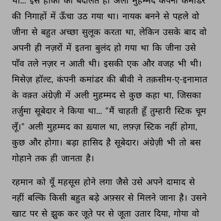
था... 
इस 
हॉकी 
की 
बदौलत 
ही 
अली 
मुहम्मद 
कंपनी 
कमांडर 
की 
निगाहों 
में 
ऊँचा 
उठ 
गया 
था। 
नायक 
बनने 
से 
पहले 
वो 
जीना 
से 
बहुत 
अच्छा 
सुलूक 
करता 
था, 
लेकिन 
उसके 
बाद 
वो 
अपनी 
ही 
नज़रों 
में 
इतना 
बुलंद 
हो 
गया 
था 
कि 
जीना 
उसे 
पाँव 
तले 
नज़र 
न 
आती 
थी। 
इसकी 
एक 
और 
वजह 
भी 
थी। 
मिसेज़ 
हॉल्ट, 
कंपनी 
कमांडर 
की 
बीवी 
ने 
तक़सीम-ए-इनामात 
के 
वक़्त 
अंग्रेज़ी 
में 
अली 
मुहम्मद 
से 
कुछ 
कहा 
था, 
जिसका 
तर्जुमा 
सूबेदार 
ने 
किया 
था... 
“मैं 
चाहती 
हूँ 
तुम्हारी 
स्टिक 
चूम 
लूँ।” 
अली 
मुहम्मद 
का 
ख़्याल 
था, 
लफ़्ज़ 
स्टिक 
नहीं 
होगा, 
कुछ 
और 
होगा। 
बड़ा 
हासिद 
है 
सूबेदार। 
अंग्रेज़ी 
भी 
तो 
बस 
गोहाने 
तक 
ही 
जानता 
है। 
रहमान 
को 
यूँ 
महसूस 
होने 
लगा 
जैसे 
उसे 
अपने 
दामाद 
से 
नहीं 
बल्कि 
किसी 
बहुत 
बड़े 
अफ़्सर 
से 
मिलने 
जाना 
है। 
उसने 
खाट 
पर 
से 
झुक 
कर 
जूते 
पर 
से 
जूता 
उतार 
दिया, 
गोया 
वो 