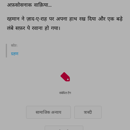
अफ़सोसनाक 
वाक़िया... 
रहमान 
ने 
ज़ाद-ए-राह 
पर 
अपना 
हाथ 
रख 
दिया 
और 
एक 
बड़े 
लंबे 
सफ़र 
पे 
रवाना 
हो 
गया। 
स्रोत :
ग्रहण
संबंधित टैग
सामाजिक अन्याय
त्रास्दी