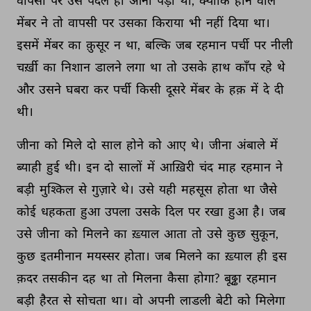
वापसी 
पर 
उसे 
पैदल 
ही 
आना 
पड़ा 
था, 
क्योंकि 
होने 
वाले 
मेंबर 
ने 
तो 
वापसी 
पर 
उसका 
किराया 
भी 
नहीं 
दिया 
था। 
इसमें 
मेंबर 
का 
क़ुसूर 
न 
था, 
बल्कि 
जब 
रहमान 
पर्ची 
पर 
नीली 
चर्ख़ी 
का 
निशान 
डालने 
लगा 
था 
तो 
उसके 
हाथ 
काँप 
रहे 
थे 
और 
उसने 
घबरा 
कर 
पर्ची 
किसी 
दूसरे 
मेंबर 
के 
हक़ 
में 
दे 
दी 
थी। 
जीना 
को 
मिले 
दो 
साल 
होने 
को 
आए 
थे। 
जीना 
अंबाले 
में 
ब्याही 
हुई 
थी। 
इन 
दो 
सालों 
में 
आख़िरी 
चंद 
माह 
रहमान 
ने 
बड़ी 
मुश्किल 
से 
गुज़ारे 
थे। 
उसे 
यही 
महसूस 
होता 
था 
जैसे 
कोई 
धहकता 
हुआ 
उपला 
उसके 
दिल 
पर 
रखा 
हुआ 
है। 
जब 
उसे 
जीना 
को 
मिलने 
का 
ख़्याल 
आता 
तो 
उसे 
कुछ 
सुकून, 
कुछ 
इतमीनान 
मयस्सर 
होता। 
जब 
मिलने 
का 
ख़्याल 
ही 
इस 
क़दर 
तसकीन 
दह 
था 
तो 
मिलना 
कैसा 
होगा? 
बूढ्ढा 
रहमान 
बड़ी 
हैरत 
से 
सोचता 
था। 
वो 
अपनी 
लाडली 
बेटी 
को 
मिलेगा 