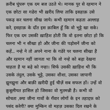
क़रीब 
घुंघरू 
एक 
दम 
बज 
उठते 
थे। 
मानक 
पुर 
से 
रहमान 
ने 
एक 
छोटा 
सा 
गडेरा 
भी 
ख़रीद 
लिया 
ताकि 
इसहाक़ 
उसे 
पकड़ 
कर 
चलना 
सीख 
जाये। 
कभी 
रहमान 
कहता 
अल्लाह 
करे, 
इसहाक़ 
के 
दाँत 
इस 
क़ाबिल 
हूँ 
कि 
वो 
भुट्टे 
खा 
सके। 
फिर 
एक 
दम 
उसकी 
ख़ाहिश 
होती 
कि 
वो 
इतना 
छोटा 
हो 
कि 
चलना 
भी 
न 
सीखा 
हो 
और 
जीना 
की 
पड़ोसनें 
जीना 
को 
कहें... 
नन्हे 
ने 
तो 
अपने 
नाना 
के 
गडेरे 
पर 
चलना 
सीखा 
है 
और 
रहमान 
नहीं 
जानता 
था 
कि 
वो 
नन्हे 
को 
बड़ा 
देखना 
चाहता 
है 
या 
बड़े 
को 
नन्हा। 
सिर्फ 
उसकी 
ख़ाहिश 
थी 
कि 
उसके 
तंदुल, 
उसके 
भुट्टे, 
उसका 
शीशा, 
उसका 
जापानी 
झुनझुना 
और 
बाक़ी 
ख़रीदी 
हुई 
चीज़ें 
सब 
सफल 
हों। 
उन्हें 
वो 
क़ुबूलीयत 
हासिल 
हो 
जिसका 
वो 
मुतमन्नी 
है। 
कभी 
वो 
सोचता 
,क्या 
जीना 
गावों 
के 
गँवार 
लोगों 
के 
इन 
तहाइफ़ 
को 
पसंद 
करेगी? 
क्या 
मुम्किन 
वो 
महज़ 
उसका 
दिल 
रखने 
के 