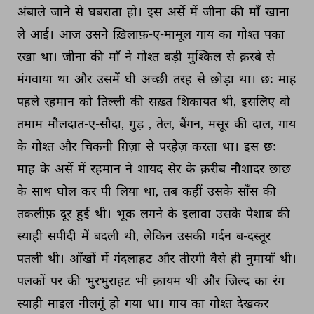
अंबाले 
जाने 
से 
घबराता 
हो। 
इस 
अर्से 
में 
जीना 
की 
माँ 
खाना 
ले 
आई। 
आज 
उसने 
ख़िलाफ़-ए-मामूल 
गाय 
का 
गोश्त 
पका 
रखा 
था। 
जीना 
की 
माँ 
ने 
गोश्त 
बड़ी 
मुश्किल 
से 
क़स्बे 
से 
मंगवाया 
था 
और 
उसमें 
घी 
अच्छी 
तरह 
से 
छोड़ा 
था। 
छः 
माह 
पहले 
रहमान 
को 
तिल्ली 
की 
सख़्त 
शिकायत 
थी, 
इसलिए 
वो 
तमाम 
मौलदात-ए-सौदा, 
गुड़ 
, 
तेल, 
बैंगन, 
मसूर 
की 
दाल, 
गाय 
के 
गोश्त 
और 
चिकनी 
ग़िज़ा 
से 
परहेज़ 
करता 
था। 
इस 
छः 
माह 
के 
अर्से 
में 
रहमान 
ने 
शायद 
सेर 
के 
क़रीब 
नौशादर 
छाछ 
के 
साथ 
घोल 
कर 
पी 
लिया 
था, 
तब 
कहीं 
उसके 
साँस 
की 
तकलीफ़ 
दूर 
हुई 
थी। 
भूक 
लगने 
के 
इलावा 
उसके 
पेशाब 
की 
स्याही 
सपीदी 
में 
बदली 
थी, 
लेकिन 
उसकी 
गर्दन 
ब-दस्तूर 
पतली 
थी। 
आँखों 
में 
गंदलाहट 
और 
तीरगी 
वैसे 
ही 
नुमायाँ 
थी। 
पलकों 
पर 
की 
भुरभुराहट 
भी 
क़ायम 
थी 
और 
जिल्द 
का 
रंग 
स्याही 
माइल 
नीलगूं 
हो 
गया 
था। 
गाय 
का 
गोश्त 
देखकर 