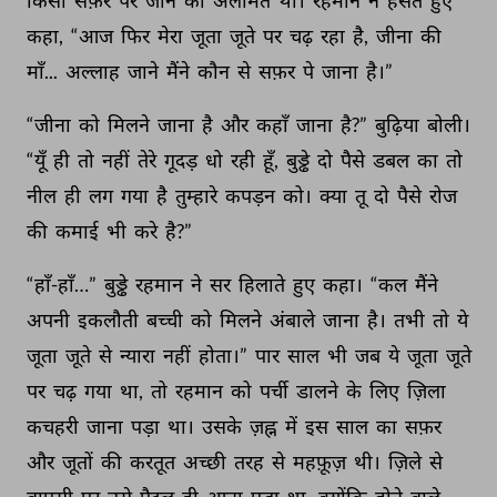
किसी 
सफ़र 
पर 
जाने 
की 
अलामत 
थी। 
रहमान 
ने 
हंसते 
हुए 
कहा, 
“आज 
फिर 
मेरा 
जूता 
जूते 
पर 
चढ़ 
रहा 
है, 
जीना 
की 
माँ... 
अल्लाह 
जाने 
मैंने 
कौन 
से 
सफ़र 
पे 
जाना 
है।” 
“जीना 
को 
मिलने 
जाना 
है 
और 
कहाँ 
जाना 
है?” 
बुढ़िया 
बोली। 
“यूँ 
ही 
तो 
नहीं 
तेरे 
गूदड़ 
धो 
रही 
हूँ, 
बुड्ढे 
दो 
पैसे 
डबल 
का 
तो 
नील 
ही 
लग 
गया 
है 
तुम्हारे 
कपड़न 
को। 
क्या 
तू 
दो 
पैसे 
रोज 
की 
कमाई 
भी 
करे 
है?” 
“हाँ-हाँ…” 
बुड्ढे 
रहमान 
ने 
सर 
हिलाते 
हुए 
कहा। 
“कल 
मैंने 
अपनी 
इकलौती 
बच्ची 
को 
मिलने 
अंबाले 
जाना 
है। 
तभी 
तो 
ये 
जूता 
जूते 
से 
न्यारा 
नहीं 
होता।” 
पार 
साल 
भी 
जब 
ये 
जूता 
जूते 
पर 
चढ़ 
गया 
था, 
तो 
रहमान 
को 
पर्ची 
डालने 
के 
लिए 
ज़िला 
कचहरी 
जाना 
पड़ा 
था। 
उसके 
ज़ह्न 
में 
इस 
साल 
का 
सफ़र 
और 
जूतों 
की 
करतूत 
अच्छी 
तरह 
से 
महफ़ूज़ 
थी। 
ज़िले 
से 