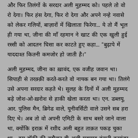
और 
फिर 
तिलंगों 
के 
सरदार 
अली 
मुहम्मद 
को। 
पहले 
तो 
वो 
रो 
देगा। 
फिर 
हंस 
देगा, 
फिर 
रो 
देगा 
और 
अपने 
नन्हे 
नवासे 
को 
लेकर 
गलियों, 
बाज़ारों 
में 
खिलाता 
फिरेगा... 
ये 
तो 
मैं 
भूल 
ही 
गया 
था, 
जीना 
की 
माँ 
रहमान 
ने 
खाट 
की 
एक 
खुली 
हुई 
रस्सी 
को 
आदतन 
घिसा 
कर 
काटते 
हुए 
कहा... 
“बुढ़ापे 
में 
याददाश्त 
कितनी 
कमजोर 
हो 
जाती 
है।” 
अली 
मुहम्मद, 
जीना 
का 
ख़ावंद, 
एक 
वजीह 
जवान 
था। 
सिपाही 
से 
तरक़्क़ी 
करते-करते 
वो 
नायक 
बन 
गया 
था। 
तिलंगे 
उसे 
अपना 
सरदार 
कहते 
थे। 
सुलह 
के 
दिनों 
में 
अली 
मुहम्मद 
बड़े 
जोश-ओ-ख़रोश 
से 
हाकी 
खेला 
करता 
था। 
एन. 
डब्लयू. 
आर. 
पुलिस 
मैन, 
ब्रिगेड 
वाले, 
यूनीवर्सिटी 
वाले 
उसने 
सब 
हरा 
दिए 
थे। 
अब 
तो 
वो 
अपनी 
एमिटी 
के 
साथ 
बसरे 
जाने 
वाला 
था, 
क्योंकि 
इराक़ 
में 
रशीद 
अली 
बहुत 
ताक़त 
पकड़ 
चुका 