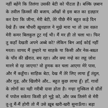
नहीं 
बहेंगे 
कि 
तिलंगा 
उसकी 
बेटी 
को 
पीटता 
है। 
बल्कि 
ज़बान 
के 
तवील 
क़िस्सों 
की 
बजाय, 
आँखों 
से 
इस 
बात 
का 
इज़हार 
कर 
देगा 
कि 
जीना, 
मेरी 
बेटी, 
तेरे 
पीछे 
मैंने 
बहुत 
कड़े 
दिन 
देखे 
हैं। 
जब 
चौधरी 
ख़ुशहाल 
ने 
मुझे 
मारा 
था 
तो 
उस 
वक़्त 
मेरी 
कमर 
बिलकुल 
टूट 
गई 
थी। 
मैं 
मर 
ही 
तो 
चला 
था। 
फिर 
तू 
कहाँ 
देखती 
अपने 
अब्बे 
को? 
लेकिन 
बिन 
आई 
कोई 
नहीं 
मरता। 
शायद 
मैं 
तुम्हारे 
या 
साहके 
या 
किसी 
और 
नेक-बख़्त 
के 
पाँव 
की 
ख़ैरात, 
बच 
रहा। 
और 
क्या 
नन्हे 
का 
लहू 
जोश 
मारने 
से 
रह 
जाएगा? 
वो 
हुमक 
कर 
चला 
आएगा 
मेरे 
पास, 
और 
मैं 
कहूँगा। 
साहिक 
बेटा, 
देख 
मैं 
तेरे 
लिए 
लाया 
हूँ 
तंदुल, 
और 
गुड़, 
और 
खिलौने 
और... 
बहुत 
कुछ 
लाया 
हूँ। 
हाँ, 
गावों 
के 
लोगों 
का 
यही 
गरीबी 
दावा 
होता 
है। 
नन्हा 
मुश्किल 
से 
दाँतों 
में 
पपोल 
सकेगा 
किसी 
हरे 
भुट्टे 
को, 
और 
जब 
तिलंगे 
से 
मेरी 
तू-तू 
मैं-मैं 
होगी 
तो 
मैं 
उसे 
ख़ूब 
खरी-खरी 
सुनाऊँगा। 
बड़ा 