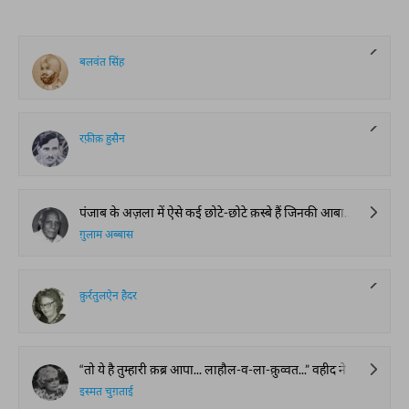
बलवंत सिंह
रफ़ीक़ हुसैन
पंजाब के अज़ला में ऐसे कई छोटे-छोटे क़स्बे हैं जिनकी आबादी तो चंद सौ नफ़ूस से ज़्यादा नहीं मगर जिनको रेलवे स्टेशन होने का शरफ़ हासिल है। इन स्टेशनों पर उमूमन एक वीरानी की सी कैफ़ियत रहती है। क्योंकि मेल और एक्सप्रेस क़िस्म की गाड़ियाँ तो यहाँ ठहरना कस्र-ए-शान समझ कर आँधी के तेज़ झक्कड़ की तरह गुज़र जाती हैं। अलबत्ता सुस्त रफ़्तार गाड़ियाँ चार-चार पाँच-पाँच घंटे के बाद इन स्टेशनों पर आके रुकती और घड़ी दो घड़ी के लिए उनकी रौनक़ बढ़ा जाती हैं, मगर उनके जाते ही यहाँ पर उल्लू बोलने लगता है।
ग़ुलाम अब्बास
क़ुर्रतुलऐन हैदर
“तो ये है तुम्हारी क़ब्र आपा... लाहौल-व-ला-क़ुव्वत...” वहीद ने अच्छा भला लंबा सिगरेट फेंक कर दूसरा सुलगा लिया। कोई और वक़्त होता तो जमीला उससे बुरी तरह लड़ती उसे यही बुरा लगता था कि सिगरेट सुलगाली जाये और पी ना जाये बल्कि बातें की जाएं। जब सुलगाई है तो पियो। धुआँ बनाकर उड़ा देने से फ़ायदा। मुफ़्त की तो आती नहीं। मगर उस वक़्त वो हंसी को दबाने में ऐसी मशग़ूल थीं कि घरेलू इक़तिसादीयात का बिलकुल ध्यान ना रहा।
इस्मत चुग़ताई