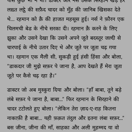
पास 
कुछ 
भी 
न 
था। 
डाक्टर 
और 
नर्स 
उसके 
सिरहाने 
खड़े 
हर 
लख़्त 
लट्ठे 
की 
सफ़ैद 
चादर 
को 
मुँह 
की 
जानिब 
खिसका 
देते 
थे… 
रहमान 
को 
क़ै 
की 
हाजत 
महसूस 
हुई। 
नर्स 
ने 
फ़ौरन 
एक 
चिलमची 
बेड 
के 
नीचे 
सरका 
दी। 
रहमान 
क़ै 
करने 
के 
लिए 
झुका 
और 
उसने 
देखा 
कि 
उसने 
अपने 
जूते 
बदस्तूर 
जल्दी 
से 
चारपाई 
के 
नीचे 
उतार 
दिए 
थे 
और 
जूते 
पर 
जूता 
चढ़ 
गया 
था। 
रहमान 
एक 
मैली 
सी, 
सुकड़ी 
हुई 
हंसी 
हिंसा 
और 
बोला, 
”डाकदार 
जी 
मुझे 
सफ़र 
पे 
जाना 
है, 
आप 
देखते 
हैं 
मेरा 
जूता 
जूते 
पर 
कैसे 
चढ़ 
रहा 
है।” 
डाक्टर 
जो 
अब 
मुस्कुरा 
दिया 
और 
बोला। 
“हाँ 
बाबा, 
तूने 
बड़े 
लंबे 
सफ़र 
पे 
जाना 
है, 
बाबा...” 
फिर 
रहमान 
के 
सिरहाने 
की 
चादर 
टटोलते 
हुए 
बोला। 
“लेकिन 
तेरा 
ज़ाद-ए-राह 
कितना 
नाकाफ़ी 
है 
बाबा... 
यही 
फ़क़त 
तंदुल 
और 
इतना 
लंबा 
सफ़र...” 
बस 
जीना, 
जीना 
की 
माँ, 
साहका 
और 
अली 
मुहम्मद 
या 
वो 