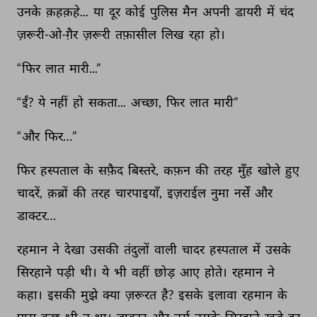
उनके 
क़हक़हे... 
या 
दूर 
कोई 
पुलिस 
मैन 
अपनी 
डायरी 
में 
चंद 
ज़रूरी-ओ-ग़ैर 
ज़रूरी 
तफ़ासील 
लिख 
रहा 
हो। 
“फिर 
लात 
मारी...” 
“ईं? 
ये 
नहीं 
हो 
सकता... 
अच्छा, 
फिर 
लात 
मारी” 
“और 
फिर…” 
फिर 
हस्पताल 
के 
सफ़ैद 
बिस्तरे, 
कफ़न 
की 
तरह 
मुँह 
खोले 
हुए 
चादरें, 
क़ब्रों 
की 
तरह 
चारपाइयाँ, 
इज़राईल 
नुमा 
नर्सें 
और 
डाक्टर… 
रहमान 
ने 
देखा 
उसकी 
तंदुलों 
वाली 
चादर 
हस्पताल 
में 
उसके 
सिरहाने 
पड़ी 
थी। 
ये 
भी 
वहीं 
छोड़ 
आए 
होते। 
रहमान 
ने 
कहा। 
इसकी 
मुझे 
क्या 
ज़रूरत 
है? 
इसके 
इलावा 
रहमान 
के 