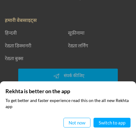
हमारी वेबसाइट्स
हिन्दवी
सूफ़ीनामा
रेख़्ता डिक्शनरी
रेख़्ता लर्निंग
रेख़्ता बुक्स
संपर्क कीजिए
Rekhta is better on the app
To get better and faster experience read this on the all new Rekhta
फॉलो कीजिए
app
ऐप में पढ़िए
Not now
Switch to app