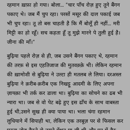
रहमान 
ख़फ़ा 
हो 
गया। 
बोला... 
“चार 
पाँच 
रोज़ 
हुए 
तूने 
बैंगन 
पकाए 
थे। 
जब 
मैं 
चुप 
रहा। 
परसों 
मसूर 
की 
दाल 
पकाई 
जब 
भी 
चुप 
रहा। 
तू 
तो 
बस 
चाहती 
है 
कि 
मैं 
बोलूँ 
ही 
नहीं... 
मरी 
मिट्टी 
का 
हो 
रहूँ। 
सच 
कहता 
हूँ 
तू 
मुझे 
मारने 
पे 
तुली 
हुई 
है। 
जीना 
की 
माँ।” 
बुढ़िया 
पहले 
रोज़ 
से 
ही, 
जब 
उसने 
बैंगन 
पकाए 
थे, 
रहमान 
की 
तरफ़ 
से 
इस 
एहतिजाज 
की 
मुतवक़्क़े 
थी। 
लेकिन 
रहमान 
की 
ख़ामोशी 
से 
बुढ़िया 
ने 
उल्टा 
ही 
मतलब 
ले 
लिया। 
दरअस्ल 
बुढ़िया 
ने 
क़रीब-क़रीब 
एक 
निखट्टू 
आदमी 
के 
लिए 
अपना 
ज़ायक़ा 
भी 
तर्क 
कर 
डाला 
था। 
बुढ़िया 
का 
सोचने 
का 
ढब 
भी 
न्यारा 
था। 
जब 
से 
वो 
पेट 
बढ़े 
हुए 
इस 
ढाँच 
के 
साथ 
वाबस्ता 
हुई 
थी,उसने 
सुख 
ही 
क्या 
पाया 
था। 
भला 
चंगा 
रहमान 
लुधियाने 
में 
सिपाही 
था, 
लेकिन 
एक 
तरबूज़ 
पर 
से 
फिसल 
कर 