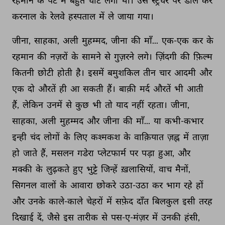
रहमान 
के 
पेट 
में 
बहुत 
चोट 
लगी 
थी। 
उसे 
स्ट्रेचर 
पर 
डाल 
कर 
करनाल 
के 
रेलवे 
हस्पताल 
में 
ले 
जाया 
गया। 
जीना, 
साहका, 
अली 
मुहम्मद, 
जीना 
की 
माँ... 
एक-एक 
कर 
के 
रहमान 
की 
नज़रों 
के 
सामने 
से 
गुज़रने 
लगे। 
ज़िंदगी 
की 
फ़िल्म 
कितनी 
छोटी 
होती 
है। 
इसमें 
बमुशकिल 
तीन 
चार 
आदमी 
और 
एक 
दो 
औरतें 
ही 
आ 
सकती 
हैं। 
बाक़ी 
मर्द 
औरतें 
भी 
आती 
हैं, 
लेकिन 
उनमें 
से 
कुछ 
भी 
तो 
याद 
नहीं 
रहता। 
जीना, 
साहका, 
अली 
मुहम्मद 
और 
जीना 
की 
माँ... 
या 
कभी-कभार 
इन्ही 
चंद 
लोगों 
के 
लिए 
कश्मकश 
के 
वाक़ियात 
ज़ह्न 
में 
ताज़ा 
हो 
जाते 
हैं, 
मसलन 
गडेरा 
प्लेटफार्म 
पर 
पड़ा 
हुआ, 
और 
मक्की 
के 
लुढ़कते 
हुए 
भुट्टे 
जिन्हें 
ख़लासियों, 
वाच 
मैनों, 
सिगनल 
वालों 
के 
आवारा 
छोकरे 
उठा-उठा 
कर 
भाग 
रहे 
हों 
और 
उनके 
काले-काले 
चेहरों 
में 
सफ़ेद 
दाँत 
बिलकुल 
इसी 
तरह 
दिखाई 
दें, 
जैसे 
इस 
तारीक 
से 
पस-ए-मंज़र 
में 
उनकी 
हंसी, 