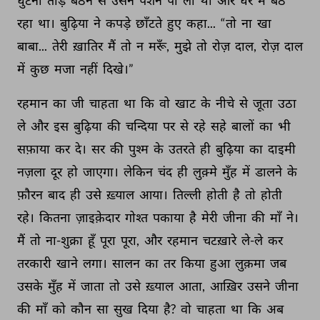
घुटना 
तोड़ 
बैठने 
से 
उसने 
पेंशन 
पा 
ली 
थी 
और 
घर 
में 
बैठ 
रहा 
था। 
बुढ़िया 
ने 
कपड़े 
छाँटते 
हुए 
कहा... 
“तो 
ना 
खा 
बाबा... 
तेरी 
ख़ातिर 
मैं 
तो 
न 
मरूँ, 
मुझे 
तो 
रोज़ 
दाल, 
रोज़ 
दाल 
में 
कुछ 
मजा 
नहीं 
दिखे।” 
रहमान 
का 
जी 
चाहता 
था 
कि 
वो 
खाट 
के 
नीचे 
से 
जूता 
उठा 
ले 
और 
इस 
बुढ़िया 
की 
चन्दिया 
पर 
से 
रहे 
सहे 
बालों 
का 
भी 
सफ़ाया 
कर 
दे। 
सर 
की 
पुश्म 
के 
उतरते 
ही 
बुढ़िया 
का 
दाइमी 
नज़ला 
दूर 
हो 
जाएगा। 
लेकिन 
चंद 
ही 
लुक़्मे 
मुँह 
में 
डालने 
के 
फ़ौरन 
बाद 
ही 
उसे 
ख़्याल 
आया। 
तिल्ली 
होती 
है 
तो 
होती 
रहे। 
कितना 
ज़ाइक़ेदार 
गोश्त 
पकाया 
है 
मेरी 
जीना 
की 
माँ 
ने। 
मैं 
तो 
ना-शुक्रा 
हूँ 
पूरा 
पूरा, 
और 
रहमान 
चटख़ारे 
ले-ले 
कर 
तरकारी 
खाने 
लगा। 
सालन 
का 
तर 
किया 
हुआ 
लुक़मा 
जब 
उसके 
मुँह 
में 
जाता 
तो 
उसे 
ख़्याल 
आता, 
आख़िर 
उसने 
जीना 
की 
माँ 
को 
कौन 
सा 
सुख 
दिया 
है? 
वो 
चाहता 
था 
कि 
अब 