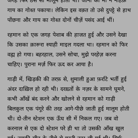
जगह 
फिर 
ठस 
सी 
मालूम 
होती 
थी। 
जीना 
की 
माँ 
ने 
नाहक़ 
गाय 
का 
गोश्त 
पकाया। 
लेकिन 
इस 
वक़्त 
तो 
उसे 
दुपट्टे 
से 
हाथ 
पोंछना 
और 
गाय 
का 
गोश्त 
दोनों 
चीज़ें 
पसंद 
आई 
थीं। 
रहमान 
को 
एक 
जगह 
पेशाब 
की 
हाजत 
हुई 
और 
उसने 
देखा 
कि 
उसका 
क़ारूरा 
स्याही 
माइल 
गदला 
था। 
रहमान 
को 
फिर 
वह्म 
हो 
गया। 
बहरहाल, 
उसने 
सोचा, 
मुझे 
परहेज़ 
करना 
चाहिए। 
पुराना 
मर्ज़ 
फिर 
ऊद 
कर 
आया 
है। 
गाड़ी 
में, 
खिड़की 
की 
तरफ़ 
से, 
शुमाली 
हुआ 
फ़र्राटे 
भर्ती 
हुई 
अंदर 
दाख़िल 
हो 
रही 
थी। 
दरख़्तों 
के 
नज़र 
के 
सामने 
घूमने, 
कभी 
आँखें 
बंद 
करने 
और 
खोलने 
से 
रहमान 
को 
गाड़ी 
बिलकुल 
एक 
पंगूरे 
की 
तरह 
आगे-पीछे 
जाती 
हुई 
मालूम 
होती 
थी। 
दो-तीन 
स्टेशन 
एक 
ऊँघ 
सी 
में 
निकल 
गए। 
जब 
वो 
करनाल 
से 
एक 
दो 
स्टेशन 
परे 
ही 
था 
तो 
उसकी 
आँख 
खुल 