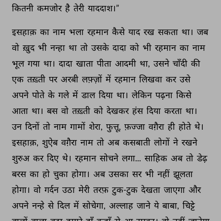
कितनी 
कमजोर 
है 
तेरी 
याददाश।” 
इसहाक़ 
का 
नाम 
भला 
रहमान 
कैसे 
याद 
रख 
सकता 
था। 
जब 
वो 
ख़ुद 
भी 
नन्हा 
था 
तो 
उसके 
दादा 
को 
भी 
रहमान 
का 
नाम 
भूल 
गया 
था। 
दादा 
खाता 
पीता 
आदमी 
था, 
उसने 
चाँदी 
की 
एक 
तख़्ती 
पर 
अरबी 
लफ़्ज़ों 
में 
रहमान 
लिखवा 
कर 
उसे 
अपने 
पोते 
के 
गले 
में 
डाल 
दिया 
था। 
लेकिन 
पढ़ना 
किसे 
आता 
था। 
बस 
वो 
तख़्ती 
को 
देखकर 
हंस 
दिया 
करता 
था। 
उन 
दिनों 
तो 
नाम 
गामों 
शेरा, 
फुत्तू, 
फ़ज्जा 
वग़ैरा 
ही 
होते 
थे। 
इसहाक़, 
शुऐब 
वग़ैरा 
नाम 
तो 
अब 
कसबाती 
लोगों 
ने 
रखने 
शुरुअ 
कर 
दिए 
थे। 
रहमान 
सोचने 
लगा... 
साहिक 
अब 
तो 
डेढ़ 
बरस 
का 
हो 
चुका 
होगा। 
अब 
उसका 
सर 
भी 
नहीं 
झूलता 
होगा। 
वो 
गर्दन 
उठा 
मेरी 
तरफ़ 
टुक-टुक 
देखता 
जाएगा 
और 
अपने 
नन्हे 
से 
दिल 
में 
सोचेगा, 
अल्लाह 
जाने 
ये 
बाबा, 
चिट्टे 