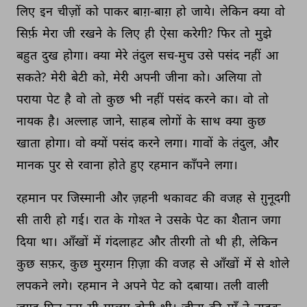
लिए 
इन 
चीज़ों 
को 
पाकर 
बाग़-बाग़ 
हो 
जाये। 
लेकिन 
क्या 
वो 
सिर्फ़ 
मेरा 
जी 
रखने 
के 
लिए 
ही 
ऐसा 
करेगी? 
फिर 
तो 
मुझे 
बहुत 
दुख 
होगा। 
क्या 
मेरे 
तंदुल 
सच-मुच 
उसे 
पसंद 
नहीं 
आ 
सकते? 
मेरी 
बेटी 
को, 
मेरी 
अपनी 
जीना 
को। 
अलिया 
तो 
पराया 
पेट 
है 
वो 
तो 
कुछ 
भी 
नहीं 
पसंद 
करने 
का। 
वो 
तो 
नायक 
है। 
अल्लाह 
जाने, 
साहब 
लोगों 
के 
साथ 
क्या 
कुछ 
खाता 
होगा। 
वो 
क्यों 
पसंद 
करने 
लगा। 
गावों 
के 
तंदुल, 
और 
मानक 
पुर 
से 
रवाना 
होते 
हुए 
रहमान 
काँपने 
लगा। 
रहमान 
पर 
जिस्मानी 
और 
ज़हनी 
थकावट 
की 
वजह 
से 
ग़ुनूदगी 
सी 
तारी 
हो 
गई। 
रात 
के 
गोश्त 
ने 
उसके 
पेट 
का 
शैतान 
जगा 
दिया 
था। 
आँखों 
में 
गंदलाहट 
और 
तीरगी 
तो 
थी 
ही, 
लेकिन 
कुछ 
सफ़र, 
कुछ 
मुरग्ग़न 
ग़िज़ा 
की 
वजह 
से 
आँखों 
में 
से 
शोले 
लपकने 
लगे। 
रहमान 
ने 
अपने 
पेट 
को 
दबाया। 
तली 
वाली 