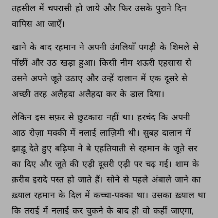
तहसील 
में 
चपरासी 
हो 
जाये 
और 
फिर 
उसके 
पुराने 
दिन 
वापिस 
आ 
जाएँ। 
खाने 
के 
बाद 
रहमान 
ने 
अपनी 
उंगलियाँ 
पगड़ी 
के 
शिमले 
से 
पोंछीं 
और 
उठ 
खड़ा 
हुआ। 
किसी 
नीम 
शऊरी 
एहसास 
से 
उसने 
अपने 
जूते 
उठाए 
और 
उन्हें 
दालान 
में 
एक 
दूसरे 
से 
अच्छी 
तरह 
अलैहदा 
अलैहदा 
कर 
के 
डाल 
दिया। 
लेकिन 
इस 
सफ़र 
से 
छुटकारा 
नहीं 
था। 
हरचंद 
कि 
अपनी 
आठ 
रोज़ा 
मक्की 
में 
नलाई 
लाज़िमी 
थी। 
सुबह 
दालान 
में 
झाड़ू 
देते 
हुए 
बढ़िया 
ने 
बे 
एहतियाती 
से 
रहमान 
के 
जूते 
सर 
का 
दिए 
और 
जूते 
की 
एड़ी 
दूसरी 
एड़ी 
पर 
चढ़ 
गई। 
शाम 
के 
क़रीब 
इरादे 
पस्त 
हो 
जाते 
हैं। 
सोने 
से 
पहले 
अंबाले 
जाने 
का 
ख़्याल 
रहमान 
के 
दिल 
में 
कच्चा-पक्का 
था। 
उसका 
ख़्याल 
था 
कि 
तराई 
में 
नलाई 
कर 
चुकने 
के 
बाद 
ही 
वो 
कहीं 
जाएगा, 