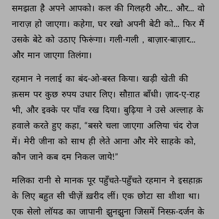
समझता 
है 
अपने 
आपको। 
कल 
की 
गिलहरी 
और... 
और... 
वो 
नाराज़ 
हो 
जाएगा। 
कहेगा, 
घर 
रखो 
अपनी 
बेटी 
को... 
फिर 
मैं 
उसके 
बेटे 
को 
उठाए 
फिरूंगा। 
गली-गली 
, 
बाज़ार-बाज़ार... 
और 
मान 
जाएगा 
तिलंगा। 
रहमान 
ने 
नलाई 
का 
बंद-ओ-बस्त 
किया। 
खड़ी 
खेती 
की 
क़सम 
पर 
कुछ 
रुपय 
उधार 
लिए। 
सौग़ात 
बाँधी। 
ज़ाद-ए-राह 
भी, 
और 
इक्के 
पर 
पाँव 
रख 
दिया। 
बुढ़िया 
ने 
उसे 
अल्लाह 
के 
हवाले 
करते 
हुए 
कहा, 
“बसरे 
चला 
जाएगा 
अलिया 
चंद 
रोज 
में। 
मेरी 
जीना 
को 
साथ 
ही 
लेते 
आना 
और 
मेरे 
साहके 
को, 
कौन 
जाने 
कब 
दम 
निकल 
जाये!” 
मलिका 
रानी 
से 
मानक 
पूर 
पहुँचते-पहुँचते 
रहमान 
ने 
इसहाक़ 
के 
लिए 
बहुत 
सी 
चीज़ें 
ख़रीद 
लीं। 
एक 
छोटा 
सा 
शीशा 
था। 
एक 
सेलो 
लॉयड 
का 
जापानी 
झुनझुना 
जिसमें 
निस्फ़-दर्जन 
के 