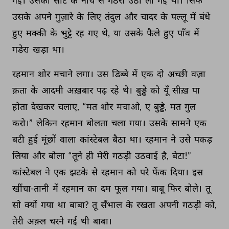
गई। 
उसकी 
सीट 
के 
नीचे 
से 
गठरी 
उठा 
ली 
गई 
थी। 
सिर्फ 
उसके 
अपने 
गुज़ारे 
के 
लिए 
तंदुल 
और 
चादर 
के 
पल्लू 
में 
बंधे 
हुए 
मक्की 
के 
भुट्टे 
रह 
गए 
थे, 
या 
उसके 
फैले 
हुए 
पाँव 
में 
गडेरा 
खड़ा 
था। 
रहमान 
शोर 
मचाने 
लगा। 
उस 
डिब्बे 
में 
एक 
दो 
अच्छी 
वज़ा 
क़ता 
के 
आदमी 
अख़बार 
पढ़ 
रहे 
थे। 
बुड्ढे 
को 
यूँ 
सीख़ 
पा 
होता 
देखकर 
चलाए, 
“मत 
शोर 
मचाओ, 
ए 
बुड्ढे, 
मत 
गुल 
करो।” 
लेकिन 
रहमान 
बोलता 
चला 
गया। 
उसके 
सामने 
एक 
बटी 
हुई 
मूंछों 
वाला 
कांस्टेबल 
बैठा 
था। 
रहमान 
ने 
उसे 
पकड़ 
लिया 
और 
बोला 
“तूने 
ही 
मेरी 
गठड़ी 
उठवाई 
है, 
बेटा!” 
कांस्टेबल 
ने 
एक 
झटके 
से 
रहमान 
को 
परे 
फेंक 
दिया। 
इस 
खींचा-तानी 
में 
रहमान 
का 
दम 
फूल 
गया। 
बाबू 
फिर 
बोले। 
तू 
सो 
क्यों 
गया 
था 
बाबा? 
तू 
सँभाल 
के 
रखता 
अपनी 
गठड़ी 
को, 
तेरी 
अक़्ल 
चरने 
गई 
थी 
बाबा। 