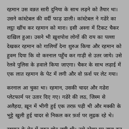
रहमान 
उस 
वक़्त 
सारी 
दुनिया 
के 
साथ 
लड़ने 
को 
तैयार 
था। 
उसने 
कांस्टेबल 
की 
वर्दी 
फाड़ 
डाली। 
कांस्टेबल 
ने 
गडेरे 
का 
लट्ठा 
खींच 
कर 
रहमान 
को 
मारा। 
इसी 
अस्ना 
में 
टिकट 
चैकर 
दाख़िल 
हुआ। 
उसने 
भी 
ख़ुशपोश 
लोगों 
की 
राय 
का 
पल्ला 
देखकर 
रहमान 
को 
गालियाँ 
देना 
शुरुअ 
किया 
और 
रहमान 
को 
हुक्म 
दिया 
कि 
वो 
करनाल 
पहुँच 
कर 
गाड़ी 
से 
उतर 
जाये। 
उसे 
रेलवे 
पुलिस 
के 
हवाले 
किया 
जाएगा। 
चैकर 
के 
साथ 
लड़ाई 
में 
एक 
लात 
रहमान 
के 
पेट 
में 
लगी 
और 
वो 
फ़र्श 
पर 
लेट 
गया। 
करनाल 
आ 
चुका 
था। 
रहमान, 
उसकी 
चादर 
और 
गडेरा 
प्लेटफार्म 
पर 
उतार 
दिए 
गए। 
गडेरे 
की 
लठ, 
जिस्म 
से 
अलैहदा, 
ख़ून 
में 
भीगी 
हुई 
एक 
तरफ़ 
पड़ी 
थी 
और 
मक्की 
के 
भुट्टे 
खुली 
हुई 
चादर 
से 
निकल 
कर 
फ़र्श 
पर 
लुढ़क 
रहे 
थे। 