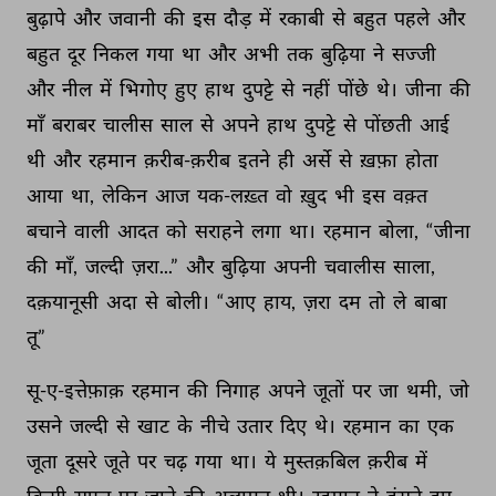
बुढ़ापे 
और 
जवानी 
की 
इस 
दौड़ 
में 
रकाबी 
से 
बहुत 
पहले 
और 
बहुत 
दूर 
निकल 
गया 
था 
और 
अभी 
तक 
बुढ़िया 
ने 
सज्जी 
और 
नील 
में 
भिगोए 
हुए 
हाथ 
दुपट्टे 
से 
नहीं 
पोंछे 
थे। 
जीना 
की 
माँ 
बराबर 
चालीस 
साल 
से 
अपने 
हाथ 
दुपट्टे 
से 
पोंछती 
आई 
थी 
और 
रहमान 
क़रीब-क़रीब 
इतने 
ही 
अर्से 
से 
ख़फ़ा 
होता 
आया 
था, 
लेकिन 
आज 
यक-लख़्त 
वो 
ख़ुद 
भी 
इस 
वक़्त 
बचाने 
वाली 
आदत 
को 
सराहने 
लगा 
था। 
रहमान 
बोला, 
“जीना 
की 
माँ, 
जल्दी 
ज़रा...” 
और 
बुढ़िया 
अपनी 
चवालीस 
साला, 
दक़यानूसी 
अदा 
से 
बोली। 
“आए 
हाय, 
ज़रा 
दम 
तो 
ले 
बाबा 
तू” 
सू-ए-इत्तेफ़ाक़ 
रहमान 
की 
निगाह 
अपने 
जूतों 
पर 
जा 
थमी, 
जो 
उसने 
जल्दी 
से 
खाट 
के 
नीचे 
उतार 
दिए 
थे। 
रहमान 
का 
एक 
जूता 
दूसरे 
जूते 
पर 
चढ़ 
गया 
था। 
ये 
मुस्तक़बिल 
क़रीब 
में 