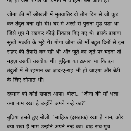
गई 
हो 
जैसे 
पागल 
के 
दिमाग़ 
में 
वाहिमा 
बस 
जाता 
है। 
जीना 
की 
माँ 
ओखली 
में 
मुतवातिर 
दो 
तीन 
दिन 
से 
जौ 
कूट 
कर 
तंदुल 
बना 
रही 
थी। 
घर 
में 
अरसे 
से 
पुराना 
गुड़ 
पड़ा 
था 
जिसे 
धूप 
में 
रखकर 
कीड़े 
निकाल 
दिए 
गए 
थे। 
इसके 
इलावा 
सूखी 
मक्की 
के 
भुट्टे 
थे। 
गोया 
जीना 
की 
माँ 
बहुत 
दिनों 
से 
इस 
सफ़र 
की 
तैयारी 
कर 
रही 
थी 
और 
जूते 
का 
जूते 
पर 
चढ़ना 
तो 
महज़ 
उसकी 
तसदीक़ 
थी। 
बुढ़िया 
का 
ख़्याल 
था 
कि 
इन 
तंदुलों 
में 
से 
रहमान 
का 
ज़ाद-ए-राह 
भी 
हो 
जाएगा 
और 
बेटी 
के 
लिए 
सौग़ात 
भी। 
रहमान 
को 
कोई 
ख़्याल 
आया। 
बोला... 
“जीना 
की 
माँ 
भला 
क्या 
नाम 
रखा 
है 
उन्होंने 
अपने 
नन्हे 
का?” 
बुढ़िया 
हंसते 
हुए 
बोली, 
“साहिक 
(इसहाक़) 
रखा 
है 
नाम, 
और 
क्या 
रखा 
है 
नाम 
उन्होंने 
अपने 
नन्हे 
का। 
वाह 
सच-मुच 