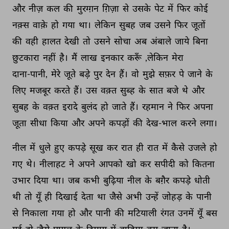
और 
नीज़ 
कल 
की 
मुरग्ग़न 
ग़िज़ा 
से 
उसके 
पेट 
में 
फिर 
कोई 
नक़्स 
वाक़े 
हो 
गया 
था। 
लेकिन 
सुबह 
जब 
उसने 
फिर 
जूतों 
की 
वही 
हालत 
देखी 
तो 
उसने 
सोचा 
अब 
अंबाले 
जाये 
बिना 
छुटकारा 
नहीं 
है। 
मैं 
लाख 
इनकार 
करूँ 
,लेकिन 
मेरा 
दाना-पानी, 
मेरे 
जूते 
बड़े 
पुर 
देन 
हैं। 
वो 
मुझे 
सफ़र 
पे 
जाने 
के 
लिए 
मजबूर 
करते 
हैं। 
उस 
वक़्त 
सुब्ह 
के 
सात 
बजे 
थे 
और 
सुबह 
के 
वक़्त 
इरादे 
बुलंद 
हो 
जाते 
हैं। 
रहमान 
ने 
फिर 
अपना 
जूता 
सीधा 
किया 
और 
अपने 
कपड़ों 
की 
देख-भाल 
करने 
लगा। 
नील 
में 
धुले 
हुए 
कपड़े 
सूख 
कर 
रात 
ही 
रात 
में 
कैसे 
उजले 
हो 
गए 
थे। 
नीलाहट 
ने 
अपने 
आपको 
खो 
कर 
सपीदी 
को 
कितना 
उभार 
दिया 
था। 
जब 
कभी 
बुढ़िया 
नील 
के 
बग़ैर 
कपड़े 
धोती 
थी 
तो 
यूँ 
ही 
दिखाई 
देता 
था 
जैसे 
अभी 
उन्हें 
जोहड़ 
के 
पानी 
से 
निकाला 
गया 
हो 
और 
पानी 
की 
मटियाली 
रंगत 
उनमें 
यूँ 
बस 