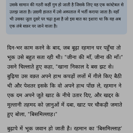
उसके सामान की गठरी कहीं गुम हो जाती है जिसके लिए वह एक कांस्टेबल से
उलझ जाता है। ज़ख़्मी हालत में उसे अस्पताल में भर्ती कराया जाता है। वहाँ
भी उसका जूता दूसरे पर चढ़ा हुआ है जो इस बात का इशारा था कि वह अब
एक लंबे सफ़र पर जाने वाला है।
दिन-भर 
काम 
करने 
के 
बाद, 
जब 
बूढ़ा 
रहमान 
घर 
पहुँचा 
तो 
भूक 
उसे 
बहुत 
सता 
रही 
थी। 
“जीना 
की 
माँ, 
जीना 
की 
माँ।” 
उसने 
चिल्लाते 
हुए 
कहा, 
“खाना 
निकाल 
दे 
बस 
झट 
से। 
बुढ़िया 
उस 
वक़्त 
अपने 
हाथ 
कपड़ों 
लत्तों 
में 
गीले 
किए 
बैठी 
थी 
और 
पेशतर 
इसके 
कि 
वो 
अपने 
हाथ 
पोंछ 
ले, 
रहमान 
ने 
एक 
दम 
अपने 
जूते 
खाट 
के 
नीचे 
उतार 
दिए, 
और 
खद्दर 
के 
मुल्तानी 
तहमद 
को 
ज़ानुओं 
में 
दबा, 
खाट 
पर 
चौकड़ी 
जमाते 
हुए 
बोला, 
“बिसमिल्लाह।” 
बुढ़ापे 
में 
भूक 
जवान 
हो 
जाती 
है। 
रहमान 
का 
‘बिसमिल्लाह’ 