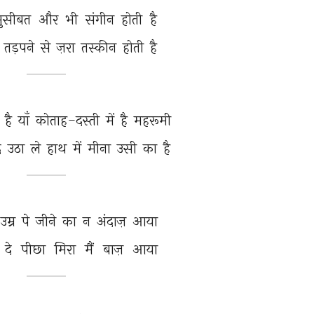
मुसीबत 
और 
भी 
संगीन 
होती 
है 
 
तड़पने 
से 
ज़रा 
तस्कीन 
होती 
है 
 
है 
याँ 
कोताह-दस्ती 
में 
है 
महरूमी 
द 
उठा 
ले 
हाथ 
में 
मीना 
उसी 
का 
है 
उम्र 
पे 
जीने 
का 
न 
अंदाज़ 
आया 
दे 
पीछा 
मिरा 
मैं 
बाज़ 
आया 