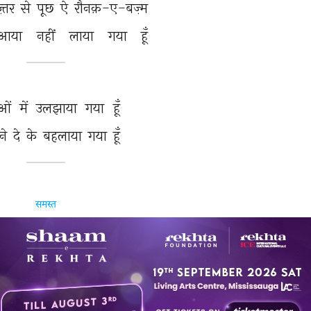
्तर 
से 
पूछ 
ऐ 
रौनक़-ए-बज़्म 
आया 
नहीं 
लाया 
गया 
हूँ 
ओं 
में 
उलझाया 
गया 
हूँ 
े 
दे 
के 
बहलाया 
गया 
हूँ 
समस्त