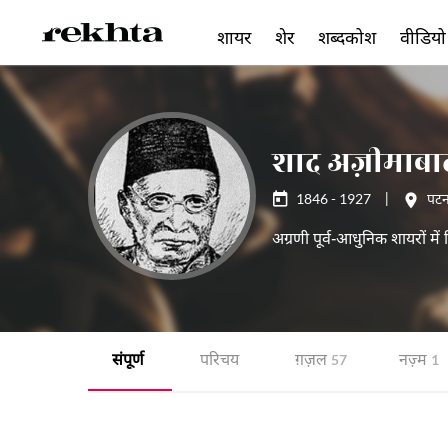
शायर
शेर
शब्दकोश
वीडियो
शाद अज़ीमाबा
1846 - 1927
|
पटन
अग्रणी पूर्व-आधुनिक शायरों में
संपूर्ण
परिचय
ग़ज़ल
नज़्म
57
1