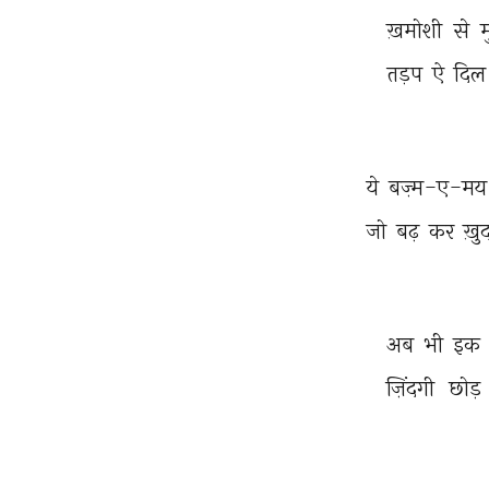
ख़मोशी 
से 
तड़प 
ऐ 
दिल
ये 
बज़्म-ए-मय
जो 
बढ़ 
कर 
ख़ु
अब 
भी 
इक 
ज़िंदगी 
छोड़ 