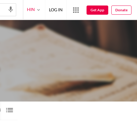
HIN
LOG IN
Get App
Donate
यरी
ऑडियो
वीडियो
रुबाई
गेलरी
5
10
5
24
1