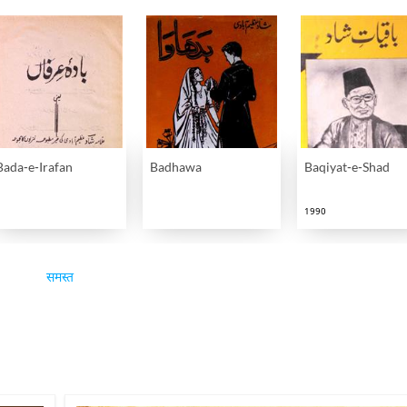
Bada-e-Irafan
Badhawa
Baqiyat-e-Shad
1990
समस्त