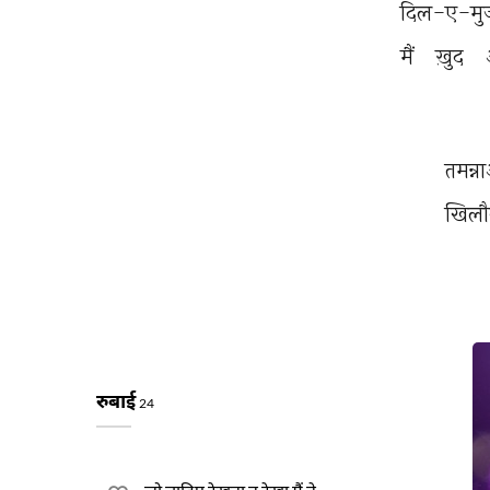
दिल-ए-मुज़
मैं 
ख़ुद 
तमन्ना
खिलौन
रुबाई
24