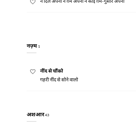
न दिल अपना न ग़म अपना न कोई ग़म-गुसार अपना
नज़्म
1
नींद से चौंको
गहरी नींद से सोने वालो
अशआर
43