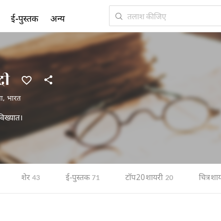
ई-पुस्तक
अन्य
दी
ा
,
भारत
 विख्यात।
शेर
ई-पुस्तक
टॉप 20 शायरी
चित्र शा
43
71
20