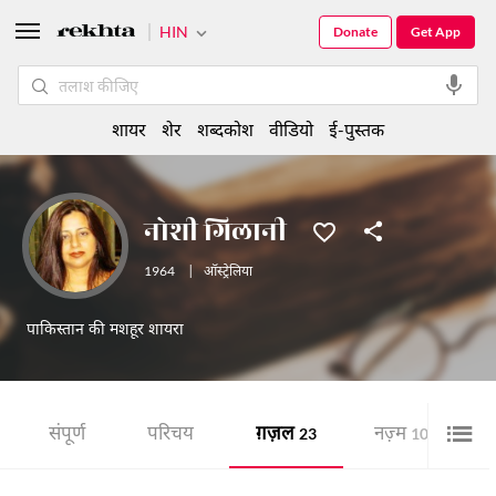
HIN
Donate
Get App
शायर
शेर
शब्दकोश
वीडियो
ई-पुस्तक
नोशी गिलानी
1964
|
ऑस्ट्रेलिया
पाकिस्तान की मशहूर शायरा
संपूर्ण
परिचय
ग़ज़ल
नज़्म
श
23
10