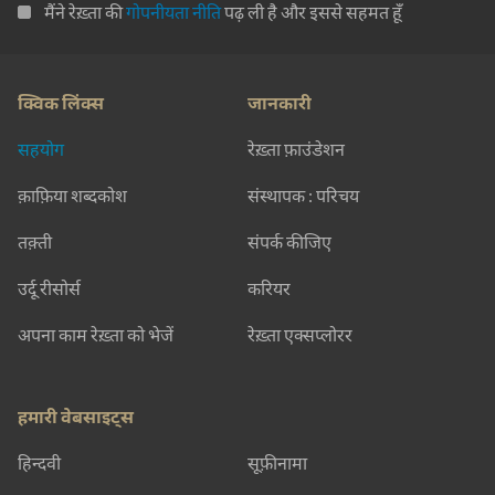
मैंने रेख़्ता की
गोपनीयता नीति
पढ़ ली है और इससे सहमत हूँ
क्विक लिंक्स
जानकारी
सहयोग
रेख़्ता फ़ाउंडेशन
क़ाफ़िया शब्दकोश
संस्थापक : परिचय
तक़्ती
संपर्क कीजिए
उर्दू रीसोर्स
करियर
अपना काम रेख़्ता को भेजें
रेख़्ता एक्सप्लोरर
हमारी वेबसाइट्स
हिन्दवी
सूफ़ीनामा