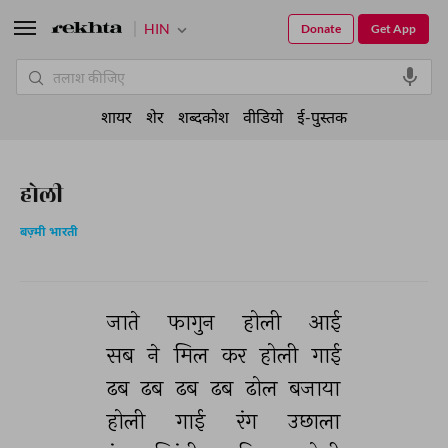
HIN
Donate
Get App
शायर
शेर
शब्दकोश
वीडियो
ई-पुस्तक
होली
बज़्मी भारती
जाते 
फागुन 
होली 
आई 
सब 
ने 
मिल 
कर 
होली 
गाई 
ढब 
ढब 
ढब 
ढब 
ढोल 
बजाया 
होली 
गाई 
रंग 
उछाला 