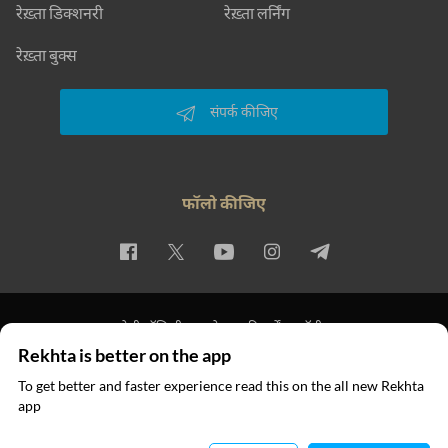
रेख़्ता डिक्शनरी
रेख़्ता लर्निंग
रेख़्ता बुक्स
संपर्क कीजिए
फॉलो कीजिए
प्राइवेसी पॉलिसी
इस्तेमाल की शर्तें
कॉपीराइट
Rekhta is better on the app
© 2026 Rekhta™ Foundation. All rights reserved.
To get better and faster experience read this on the all new Rekhta
app
ऐप में पढ़िए