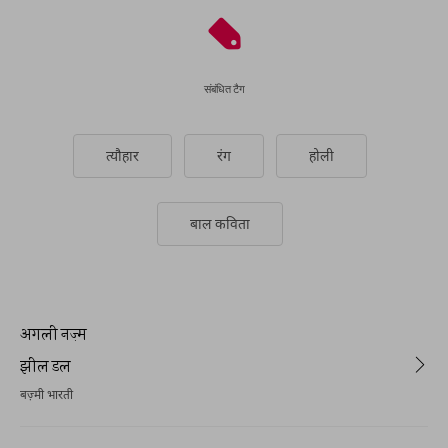
संबंधित टैग
त्यौहार
रंग
होली
बाल कविता
अगली नज़्म
झील डल
बज़्मी भारती