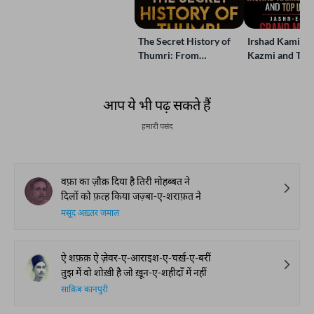
Storytelling | Live at
Jashn-e-Rekhta
The Secret History of
Irshad Kamil, B
Thumri: From
Kazmi and Top
Lucknow’s Courts to
Poets Live at t
Global Stages
e-Rekhta Lond
Mushaira
आप ये भी पढ़ सकते हैं
हमारी पसंद
वफ़ा का ज़ौक़ दिया है तिरी मोहब्बत ने
दिलों को फ़त्ह किया जज़्बा-ए-शराफ़त ने
मसूद अख़्तर जमाल
ऐ शफ़क़ ऐ ज़ेवर-ए-आराइश-ए-चर्ख़-ए-बरीं
तुझ में वो शोख़ी है जो ख़ून-ए-शहीदाँ में नहीं
साक़िब कानपुरी