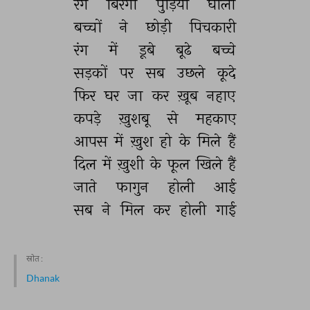
रंग 
बिरंगी 
पुड़िया 
घोली 
बच्चों 
ने 
छोड़ी 
पिचकारी 
रंग 
में 
डूबे 
बूढे 
बच्चे 
सड़कों 
पर 
सब 
उछले 
कूदे 
फिर 
घर 
जा 
कर 
ख़ूब 
नहाए 
कपड़े 
ख़ुशबू 
से 
महकाए 
आपस 
में 
ख़ुश 
हो 
के 
मिले 
हैं 
दिल 
में 
ख़ुशी 
के 
फूल 
खिले 
हैं 
जाते 
फागुन 
होली 
आई 
सब 
ने 
मिल 
कर 
होली 
गाई 
स्रोत :
Dhanak