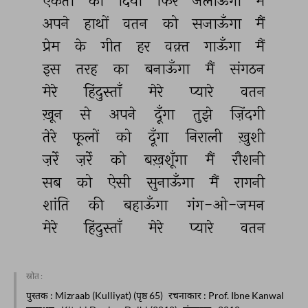
एकता 
का 
दिया 
फिर 
जलाऊँगा 
मैं 
अपने 
हाथों 
वतन 
को 
सजाऊँगा 
मैं 
प्रेम 
के 
गीत 
हर 
वक़्त 
गाऊँगा 
मैं 
इस 
तरह 
का 
बनाऊँगा 
मैं 
संगठन 
मेरे 
हिंदुस्ताँ 
मेरे 
प्यारे 
वतन 
ख़ून 
से 
अपने 
दूँगा 
तुझे 
ज़िंदगी 
तेरे 
फूलों 
को 
दूँगा 
निराली 
ख़ुशी 
ज़र्रे 
ज़र्रे 
को 
बख़़शूँगा 
मैं 
रौशनी 
सब 
को 
ऐसी 
सुनाऊँगा 
मैं 
रागनी 
शांति 
की 
बहाऊँगा 
गंग-ओ-जमन 
मेरे 
हिंदुस्ताँ 
मेरे 
प्यारे 
वतन 
स्रोत :
पुस्तक
: Mizraab (Kulliyat) (पृष्ठ 65)
रचनाकार
: Prof. Ibne Kanwal