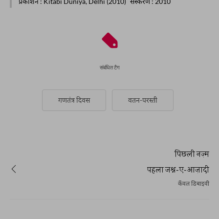
प्रकाशन
: Kitabi Duniya, Delhi (2010)
संस्करण
: 2010
संबंधित टैग
गणतंत्र दिवस
वतन-परस्ती
पिछली नज़्म
पहला जश्न-ए-आज़ादी
कँवल डिबाइवी