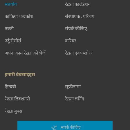
सहयोग
रेख़्ता फ़ाउंडेशन
क़ाफ़िया शब्दकोश
संस्थापक : परिचय
तक़्ती
संपर्क कीजिए
उर्दू रीसोर्स
करियर
अपना काम रेख़्ता को भेजें
रेख़्ता एक्सप्लोरर
हमारी वेबसाइट्स
हिन्दवी
सूफ़ीनामा
रेख़्ता डिक्शनरी
रेख़्ता लर्निंग
रेख़्ता बुक्स
संपर्क कीजिए