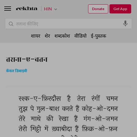
HIN
Donate
Get App
शायर
शेर
शब्दकोश
वीडियो
ई-पुस्तक
तराना-ए-वतन
कँवल डिबाइवी
रश्क-ए-फ़िरदौस 
है 
तेरा 
रंगीं 
चमन 
तुझ 
पे 
गुल-बाश 
करते 
हैं 
कोह-ओ-दमन 
तेरे 
माथे 
की 
रेखा 
हैं 
गंग-ओ-जमन 
तेरी 
मिट्टी 
में 
ख़्वाबीदा 
हैं 
फ़िक्र-ओ-फ़न 