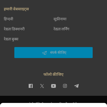
हमारी वेबसाइट्स
हिन्दवी
सूफ़ीनामा
रेख़्ता डिक्शनरी
रेख़्ता लर्निंग
रेख़्ता बुक्स
संपर्क कीजिए
फॉलो कीजिए
प्राइवेसी पॉलिसी
इस्तेमाल की शर्तें
कॉपीराइट