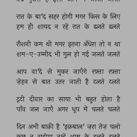
रात 
के 
बा'द 
सहर 
होगी 
मगर 
किस 
के 
लिए 
हम 
ही 
शायद 
न 
रहें 
रात 
के 
ढलते 
ढलते 
रौशनी 
कम 
थी 
मगर 
इतना 
अँधेरा 
तो 
न 
था 
शम-ए-उम्मीद 
भी 
गुल 
हो 
गई 
जलते 
जलते 
आप 
वा'दे 
से 
मुकर 
जाएँगे 
रफ़्ता 
रफ़्ता 
ज़ेहन 
से 
बात 
उतर 
जाती 
है 
टलते 
टलते 
टूटी 
दीवार 
का 
साया 
भी 
बहुत 
होता 
है 
पाँव 
जल 
जाएँ 
अगर 
धूप 
में 
चलते 
चलते 
दिन 
अभी 
बाक़ी 
है 
'इक़बाल' 
ज़रा 
तेज़ 
चलो 
कुछ 
न 
सूझेगा 
तुम्हें 
शाम 
के 
ढलते 
ढलते 