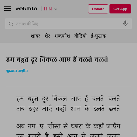
HIN
Donate
Get App
शायर
शेर
शब्दकोश
वीडियो
ई-पुस्तक
हम बहुत दूर निकल आए हैं चलते चलते
इक़बाल अज़ीम
हम 
बहुत 
दूर 
निकल 
आए 
हैं 
चलते 
चलते 
अब 
ठहर 
जाएँ 
कहीं 
शाम 
के 
ढलते 
ढलते 
अब 
ग़म-ए-ज़ीस्त 
से 
घबरा 
के 
कहाँ 
जाएँगे 
उम्र 
गुज़री 
है 
इसी 
आग 
में 
जलते 
जलते 