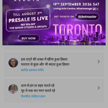
मिरे चेहरे से ग़म आँखों से हैरानी न जाएगी
यही सूरत रहेगी और पहचानी न जाएगी
सिद्दीक़ मुजीबी
रौशनी रंगों में सिमटा हुआ धोका ही न हो
मैं जिसे जिस्म समझता हूँ वो साया ही न हो
सरमद सहबाई
इक दाएरे की शक्ल में खींचा हुआ हिसार
यलग़ार से कुछ और भी बदला हुआ हिसार
ख़ालिद इक़बाल यासिर
शाम से हम ता सहर चलते रहे
चूर थे थक कर मगर चलते रहे
बिलक़ीस ज़फ़ीरुल हसन