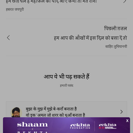
हम छोड़ चले हैं महफ़िल को याद आए कभी तो मत रोना
है,लेकिन उसको सफलता नहीं मिलती । असफलता
हसरत जयपुरी
का यही एहसास साहित्य और शायरी में उदासी को
जन्म देता है । यहाँ उदासी के अलग-अलग भाव को
शायरी के माध्यम से आपके समक्ष पेश किया जा रहा
है ।
पिछली ग़ज़ल
हम आप की आँखों में इस दिल को बसा दें तो
साहिर लुधियानवी
आप ये भी पढ़ सकते हैं
हमारी पसंद
बुझा के मुझ में मुझे बे-कराँ बनाता है
वो इक ‘अमल जो शरर को धुआँ बनाता है
ख़ुशबीर सिंह शाद