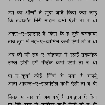
उस 
की 
आँखों 
ने 
ख़ुदा 
जाने 
किया 
क्या 
जादू 
कि 
तबीअ'त 
मिरी 
माइल 
कभी 
ऐसी 
तो 
न 
थी 
अक्स-ए-रुख़्सार 
ने 
किस 
के 
है 
तुझे 
चमकाया 
ताब 
तुझ 
में 
मह-ए-कामिल 
कभी 
ऐसी 
तो 
न 
थी 
अब 
की 
जो 
राह-ए-मोहब्बत 
में 
उठाई 
तकलीफ़ 
सख़्त 
होती 
हमें 
मंज़िल 
कभी 
ऐसी 
तो 
न 
थी 
पा-ए-कूबाँ 
कोई 
ज़िंदाँ 
में 
नया 
है 
मजनूँ 
आती 
आवाज़-ए-सलासिल 
कभी 
ऐसी 
तो 
न 
थी 
निगह-ए-यार 
को 
अब 
क्यूँ 
है 
तग़ाफ़ुल 
ऐ 
दिल 
वो 
तिरे 
हाल 
से 
ग़ाफ़िल 
कभी 
ऐसी 
तो 
न 
थी 