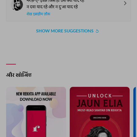
मरज़-ए-'इश्क़ जिसे हो उसे क्या याद रहे
न दवा याद रहे और न दु'आ याद रहे
शेख़ इब्राहीम ज़ौक़
SHOW MORE SUGGESTIONS
और खोजिए