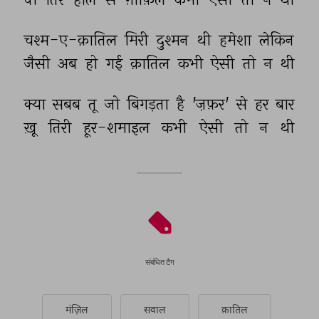
चश्म-ए-क़ातिल 
मिरी 
दुश्मन 
थी 
हमेशा 
लेकिन 
जैसी 
अब 
हो 
गई 
क़ातिल 
कभी 
ऐसी 
तो 
न 
थी 
क्या 
सबब 
तू 
जो 
बिगड़ता 
है 
'ज़फ़र' 
से 
हर 
बार 
ख़ू 
तिरी 
हूर-शमाइल 
कभी 
ऐसी 
तो 
न 
थी 
संबंधित टैग
मंज़िल
सवाल
क़ातिल