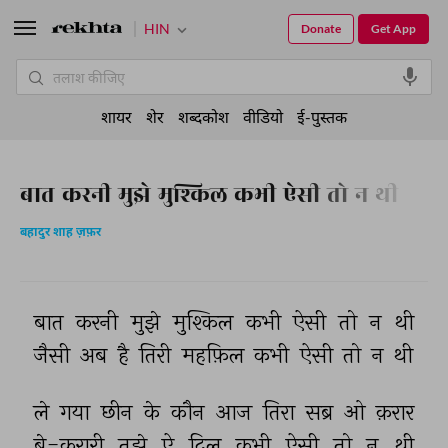
HIN
Donate
Get App
शायर
शेर
शब्दकोश
वीडियो
ई-पुस्तक
बात करनी मुझे मुश्किल कभी ऐसी तो न थी
बहादुर शाह ज़फ़र
बात 
करनी 
मुझे 
मुश्किल 
कभी 
ऐसी 
तो 
न 
थी 
जैसी 
अब 
है 
तिरी 
महफ़िल 
कभी 
ऐसी 
तो 
न 
थी 
ले 
गया 
छीन 
के 
कौन 
आज 
तिरा 
सब्र 
ओ 
क़रार 
बे-क़रारी 
तुझे 
ऐ 
दिल 
कभी 
ऐसी 
तो 
न 
थी 