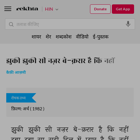
HIN
Donate
Get App
शायर
शेर
शब्दकोश
वीडियो
ई-पुस्तक
झुकी झुकी सी नज़र बे-क़रार है कि नहीं
कैफ़ी आज़मी
रोचक तथ्य
फ़िल्म: अर्थ ( 1982 )
झुकी 
झुकी 
सी 
नज़र 
बे-क़रार 
है 
कि 
नहीं 
दबा 
दबा 
सा 
सही 
दिल 
में 
प्यार 
है 
कि 
नहीं 