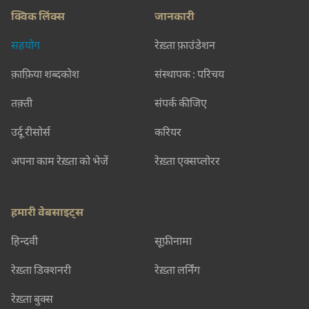
क्विक लिंक्स
जानकारी
सहयोग
रेख़्ता फ़ाउंडेशन
क़ाफ़िया शब्दकोश
संस्थापक : परिचय
तक़्ती
संपर्क कीजिए
उर्दू रीसोर्स
करियर
अपना काम रेख़्ता को भेजें
रेख़्ता एक्सप्लोरर
हमारी वेबसाइट्स
हिन्दवी
सूफ़ीनामा
रेख़्ता डिक्शनरी
रेख़्ता लर्निंग
रेख़्ता बुक्स