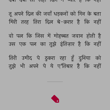
तू 
अपने 
दिल 
की 
जवाँ 
धड़कनों 
को 
गिन 
के 
बता 
मिरी 
तरह 
तिरा 
दिल 
बे-क़रार 
है 
कि 
नहीं 
वो 
पल 
कि 
जिस 
में 
मोहब्बत 
जवान 
होती 
है 
उस 
एक 
पल 
का 
तुझे 
इंतिज़ार 
है 
कि 
नहीं 
तिरी 
उमीद 
पे 
ठुकरा 
रहा 
हूँ 
दुनिया 
को 
तुझे 
भी 
अपने 
पे 
ये 
ए'तिबार 
है 
कि 
नहीं 