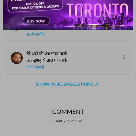
साहिर लुधियानवी
अगर हम कहें और वो मुस्कुरा दें
हम उन के लिए ज़िंदगानी लुटा दें
सुदर्शन फ़ाकिर
तेरे आने की जब ख़बर महके
तेरी ख़ुशबू से सारा घर महके
नवाज़ देवबंदी
SHOW MORE SUGGESTIONS
COMMENT
SHARE YOUR VIEWS