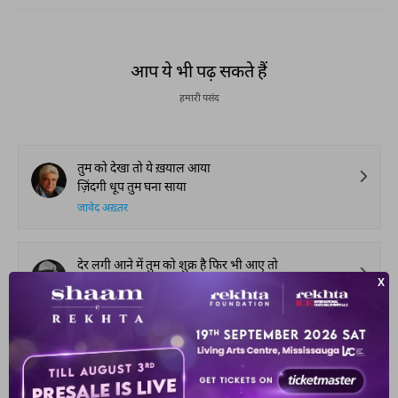
आप ये भी पढ़ सकते हैं
हमारी पसंद
तुम को देखा तो ये ख़याल आया
ज़िंदगी धूप तुम घना साया
जावेद अख़्तर
देर लगी आने में तुम को शुक्र है फिर भी आए तो
आस ने दिल का साथ न छोड़ा वैसे हम घबराए तो
अंदलीब शादानी
चेहरे पे ख़ुशी छा जाती है आँखों में सुरूर आ जाता है
जब तुम मुझे अपना कहते हो अपने पे ग़ुरूर आ जाता है