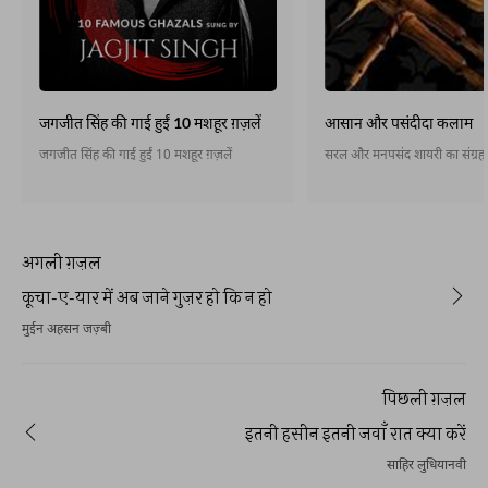
जगजीत सिंह की गाई हुईं 10 मशहूर ग़ज़लें
आसान और पसंदीदा कलाम
जगजीत सिंह की गाई हुईं 10 मशहूर ग़ज़लें
सरल और मनपसंद शायरी का संग्रह
अगली ग़ज़ल
कूचा-ए-यार में अब जाने गुज़र हो कि न हो
मुईन अहसन जज़्बी
पिछली ग़ज़ल
इतनी हसीन इतनी जवाँ रात क्या करें
साहिर लुधियानवी