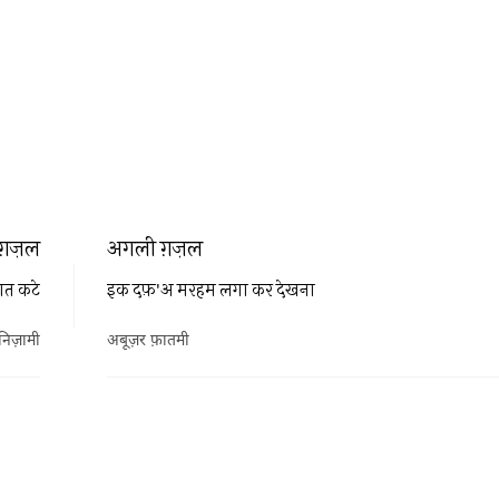
ग़ज़ल
अगली ग़ज़ल
रात कटे
इक दफ़'अ मरहम लगा कर देखना
निज़ामी
अबूज़र फ़ातमी