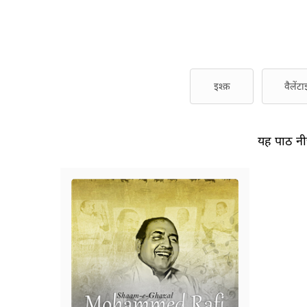
इश्क़
वैलेंटा
यह पाठ नीच