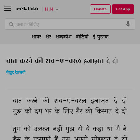
HIN
Donate
Get App
शायर
शेर
शब्दकोश
वीडियो
ई-पुस्तक
बात करने की शब-ए-वस्ल इजाज़त दे दो
बेख़ुद देहलवी
बात 
करने 
की 
शब-ए-वस्ल 
इजाज़त 
दे 
दो 
मुझ 
को 
दम 
भर 
के 
लिए 
ग़ैर 
की 
क़िस्मत 
दे 
दो 
तुम 
को 
उल्फ़त 
नहीं 
मुझ 
से 
ये 
कहा 
था 
मैं 
ने 
हँस 
के 
फ़रमाते 
हैं 
तुम 
अपनी 
मोहब्बत 
दे 
दो 