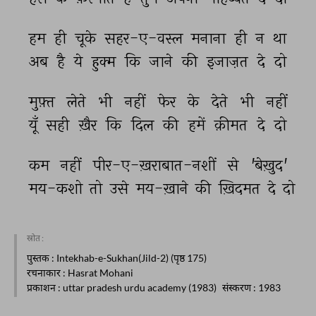
हम 
ही 
चूके 
सहर-ए-वस्ल 
मनाना 
ही 
न 
था 
अब 
है 
ये 
हुक्म 
कि 
जाने 
की 
इजाज़त 
दे 
दो 
मुफ़्त 
लेते 
भी 
नहीं 
फेर 
के 
देते 
भी 
नहीं 
यूँ 
सही 
ख़ैर 
कि 
दिल 
की 
हमें 
क़ीमत 
दे 
दो 
कम 
नहीं 
पीर-ए-ख़राबात-नशीं 
से 
'बेख़ुद' 
मय-कशो 
तो 
उसे 
मय-ख़ाने 
की 
ख़िदमत 
दे 
दो 
स्रोत :
पुस्तक
: Intekhab-e-Sukhan(Jild-2) (पृष्ठ 175)
रचनाकार
: Hasrat Mohani
प्रकाशन
: uttar pradesh urdu academy (1983)
संस्करण
: 1983