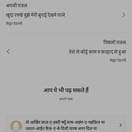
अगली ग़ज़ल
ख़ुदा रक्खे तुझे मेरी बुराई देखने वाले
बेख़ुद देहलवी
पिछली ग़ज़ल
तेशे से कोई काम न फ़रहाद से हुआ
बेख़ुद देहलवी
आप ये भी पढ़ सकते हैं
हमारी पसंद
तो आख़िर साज़-ए-हस्ती क्यूँ तरब-आहंग-ए-महफ़िल था
नशात-आईन कैफ़-ए-बे-दिली यारब अगर दिल था