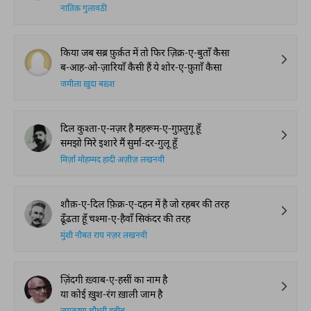
नातिक़ गुलावठी
किया जब सब्र फ़ुर्क़त में तो फिर ज़िक्र-ए-बुताँ कैसा
ब-आह-ओ-ज़ारियाँ कैसी हैं ये शोर-ए-फ़ुग़ाँ कैसा
जमीला ख़ुदा बख़्श
दिल कुश्ता-ए-नज़र है महरूम-ए-गुफ़्तुगू हूँ
समझो मिरे इशारे मैं सुर्मा-दर-गुलू हूँ
मिर्ज़ा मोहम्मद हादी अज़ीज़ लखनवी
शौक़-ए-दिल फ़िक्र-ए-दहन में है जो रहबर की तरह
ढूँढता हूँ चश्मा-ए-हैवाँ सिकंदर की तरह
मुंशी नौबत राय नज़र लखनवी
ज़िंदगी ख़्वाब-ए-हसीं का नाम है
या कोई ख़ुश-रंग ख़ाली जाम है