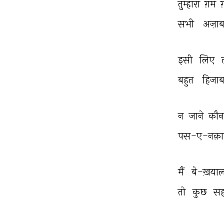
तुम्हारा 
ग़म 
सभी 
अज़ाब
इसी 
लिए 
बहुत 
हिजाब
न 
जाने 
कौन
पस-ए-नक़ा
मैं 
बे-ख़याल
तो 
कुछ 
सह