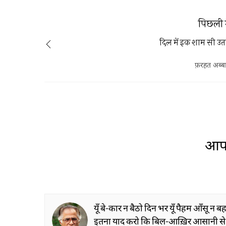
पिछली 
दिल में इक शाम सी उता
फ़रहत अब्ब
आप 
यूँ बे-कार न बैठो दिन भर यूँ पैहम आँसू न 
इतना याद करो कि बिल-आख़िर आसानी स