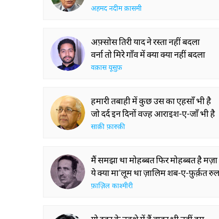
अहमद नदीम क़ासमी
अफ़्सोस तिरी याद ने रस्ता नहीं बदला
वर्ना तो मिरे गाँव में क्या क्या नहीं बदला
वक़ास यूसुफ़
हमारी तबाही में कुछ उस का एहसाँ भी है
जो दर्द इन दिनों वज्ह आराइश-ए-जाँ भी है
साक़ी फ़ारुक़ी
मैं समझा था मोहब्बत फिर मोहब्बत है मज़ा 
ये क्या मा'लूम था ज़ालिम शब-ए-फ़ुर्क़त रुल
फ़ाज़िल काश्मीरी