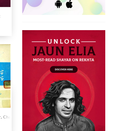
t
r, Chand Aur Muasir