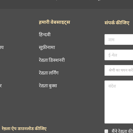
हमारी वेबसाइट्स
संपर्क कीजिए
हिन्दवी
चय
सूफ़ीनामा
रेख़्ता डिक्शनरी
रेख़्ता लर्निंग
रर
रेख़्ता बुक्स
रेख़्ता ऐप डाउनलोड कीजिए
मैंने रेख़्ता क