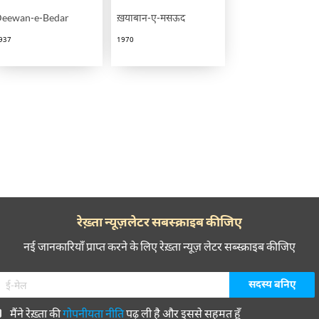
eewan-e-Bedar
ख़याबान-ए-मसऊद
937
1970
रेख़्ता न्यूज़लेटर सबस्क्राइब कीजिए
नई जानकारियाँ प्राप्त करने के लिए रेख़्ता न्यूज़ लेटर सब्स्क्राइब कीजिए
मैंने रेख़्ता की
गोपनीयता नीति
पढ़ ली है और इससे सहमत हूँ