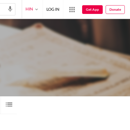
HIN
LOG IN
Get App
Donate