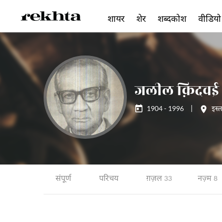
शायर
शेर
शब्दकोश
वीडियो
जलील क़िदवई
1904 - 1996
|
इस्
संपूर्ण
परिचय
ग़ज़ल
नज़्म
33
8