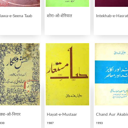
awa-e-Seena Taab
शोरा-ओ-शेरियात
Intekhab-e-Hasra
क़्श-ओ-निगार
Hayat-e-Mustaar
Chand Aur Akabi
930
1987
1993