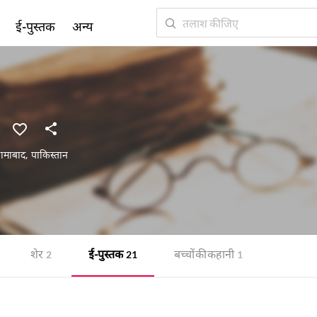
ई-पुस्तक
अन्य
लामाबाद
,
पाकिस्तान
शेर
ई-पुस्तक
बच्चों की कहानी
2
21
1