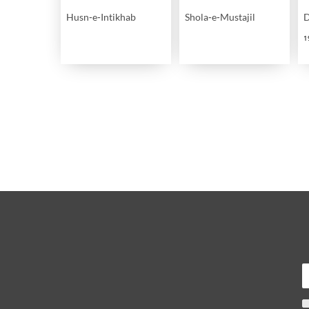
Husn-e-Intikhab
Shola-e-Mustajil
D
1