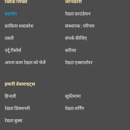
क्विक लिंक्स
जानकारी
सहयोग
रेख़्ता फ़ाउंडेशन
क़ाफ़िया शब्दकोश
संस्थापक : परिचय
तक़्ती
संपर्क कीजिए
उर्दू रीसोर्स
करियर
अपना काम रेख़्ता को भेजें
रेख़्ता एक्सप्लोरर
हमारी वेबसाइट्स
हिन्दवी
सूफ़ीनामा
रेख़्ता डिक्शनरी
रेख़्ता लर्निंग
रेख़्ता बुक्स