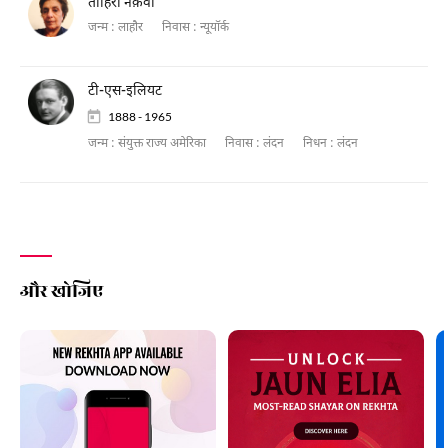
ताहिरा नक़वी
जन्म :
लाहौर
निवास :
न्यूयॉर्क
टी-एस-इलियट
1888 - 1965
जन्म :
संयुक्त राज्य अमेरिका
निवास :
लंदन
निधन :
लंदन
और खोजिए