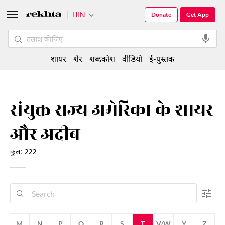
HIN
Donate
Get App
शायर
शेर
शब्दकोश
वीडियो
ई-पुस्तक
संयुक्त राज्य अमेरिका के शायर
और अदीब
कुल: 222
L
M
N
P
Q
R
S
T
V/W
Y
Z