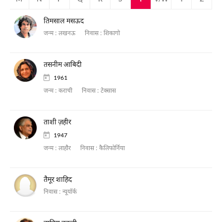
तिमसाल मसऊद
जन्म :
लखनऊ
निवास :
शिकागो
तसनीम आबिदी
1961
जन्म :
कराची
निवास :
टेक्सास
ताशी ज़हीर
1947
जन्म :
लाहौर
निवास :
कैलिफोर्निया
तैमूर शाहिद
निवास :
न्यूयॉर्क