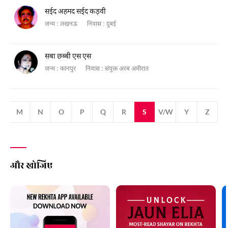
सईद अहमद सईद कड़वी
जन्म :
लखनऊ
निवास :
दुबई
सबा छब्बी एस एस
जन्म :
कानपुर
निवास :
संयुक्त अरब अमीरात
M
N
O
P
Q
R
S
V/W
Y
Z
और खोजिए