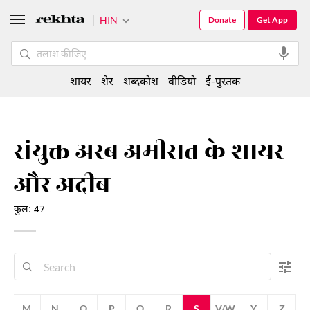
HIN
Donate
Get App
शायर
शेर
शब्दकोश
वीडियो
ई-पुस्तक
संयुक्त अरब अमीरात के शायर
और अदीब
कुल: 47
M
N
O
P
Q
R
S
V/W
Y
Z