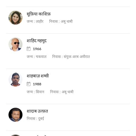
सूफ़िया काशिफ़
जन्म :
लाहौर
निवास :
अबू धाबी
शाहिद महमूद
1966
जन्म :
चकवाल
निवास :
संयुक्त अरब अमीरात
शाहबाज़ शम्सी
1988
जन्म :
सिवान
निवास :
अबू धाबी
शादाब उल्फ़त
निवास :
दुबई