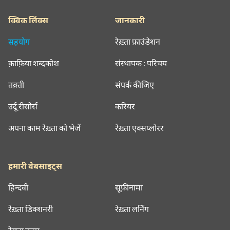
क्विक लिंक्स
जानकारी
सहयोग
रेख़्ता फ़ाउंडेशन
क़ाफ़िया शब्दकोश
संस्थापक : परिचय
तक़्ती
संपर्क कीजिए
उर्दू रीसोर्स
करियर
अपना काम रेख़्ता को भेजें
रेख़्ता एक्सप्लोरर
हमारी वेबसाइट्स
हिन्दवी
सूफ़ीनामा
रेख़्ता डिक्शनरी
रेख़्ता लर्निंग