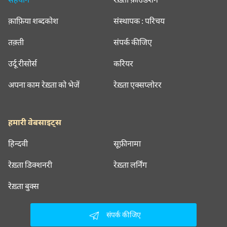
क़ाफ़िया शब्दकोश
संस्थापक : परिचय
तक़्ती
संपर्क कीजिए
उर्दू रीसोर्स
करियर
अपना काम रेख़्ता को भेजें
रेख़्ता एक्सप्लोरर
हमारी वेबसाइट्स
हिन्दवी
सूफ़ीनामा
रेख़्ता डिक्शनरी
रेख़्ता लर्निंग
रेख़्ता बुक्स
संपर्क कीजिए