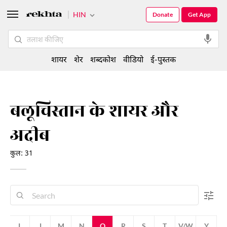
HIN
Donate
Get App
शायर
शेर
शब्दकोश
वीडियो
ई-पुस्तक
बलूचिस्तान के शायर और
अदीब
कुल: 31
G
I
J
M
N
Q
R
S
T
V/W
Y