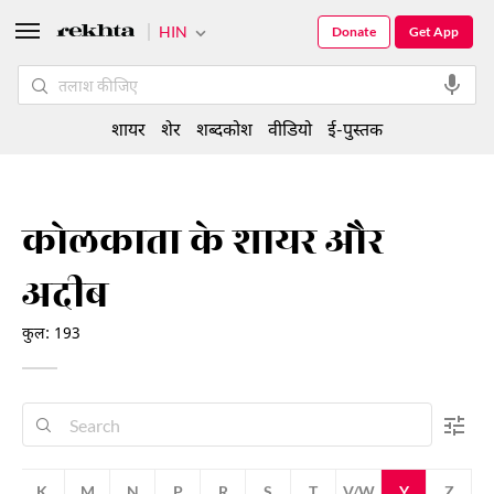
HIN
Donate
Get App
शायर
शेर
शब्दकोश
वीडियो
ई-पुस्तक
कोलकाता के शायर और
अदीब
कुल: 193
K
M
N
P
R
S
T
V/W
Y
Z