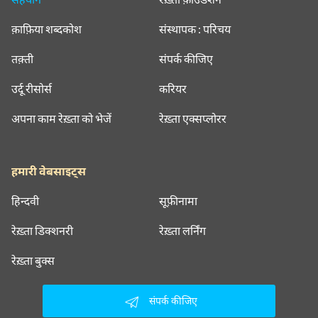
क़ाफ़िया शब्दकोश
संस्थापक : परिचय
तक़्ती
संपर्क कीजिए
उर्दू रीसोर्स
करियर
अपना काम रेख़्ता को भेजें
रेख़्ता एक्सप्लोरर
हमारी वेबसाइट्स
हिन्दवी
सूफ़ीनामा
रेख़्ता डिक्शनरी
रेख़्ता लर्निंग
रेख़्ता बुक्स
संपर्क कीजिए