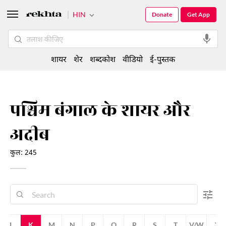
HIN
Donate
Get App
शायर
शेर
शब्दकोश
वीडियो
ई-पुस्तक
पश्चिम बंगाल के शायर और
अदीब
कुल: 245
J
K
M
N
P
Q
R
S
T
V/W
Y