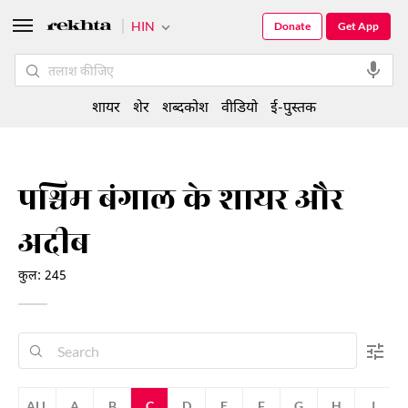
HIN
Donate
Get App
शायर
शेर
शब्दकोश
वीडियो
ई-पुस्तक
पश्चिम बंगाल के शायर और
अदीब
कुल: 245
ALL
A
B
C
D
E
F
G
H
I