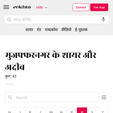
HIN
Donate
Get App
शायर
शेर
शब्दकोश
वीडियो
ई-पुस्तक
मुजफ्फरनगर के शायर और
अदीब
कुल: 43
F
H
J
K
L
M
N
P
R
S
T