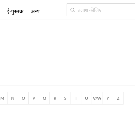
ई-पुस्तक
अन्य
M
N
O
P
Q
R
S
T
U
V/W
Y
Z