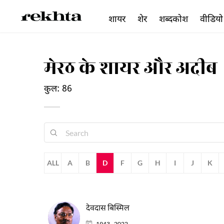
शायर
शेर
शब्दकोश
वीडियो
मेरठ के शायर और अदीब
कुल: 86
ALL
A
B
D
F
G
H
I
J
K
देवदास बिस्मिल
1943 - 2022