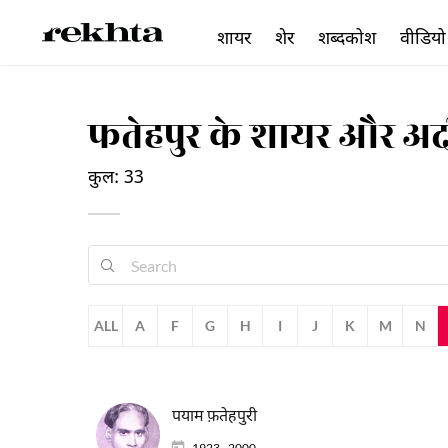
शायर
शेर
शब्दकोश
वीडियो
फतेहपुर के शायर और अ
कुल: 33
ALL
A
F
G
H
I
J
K
M
N
पयाम फ़तेहपुरी
1923 - 2000