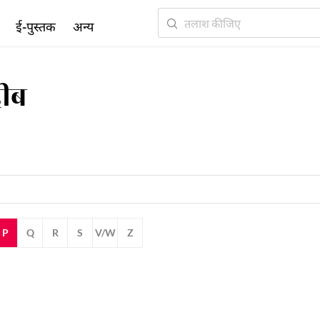
ई-पुस्तक
अन्य
दीब
P
Q
R
S
V/W
Z