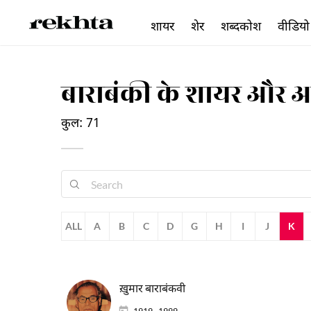
शायर
शेर
शब्दकोश
वीडियो
बाराबंकी के शायर और 
कुल: 71
ALL
A
B
C
D
G
H
I
J
K
ख़ुमार बाराबंकवी
1919 - 1999