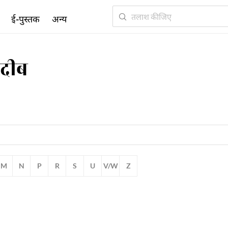
ई-पुस्तक
अन्य
अदीब
M
N
P
R
S
U
V/W
Z