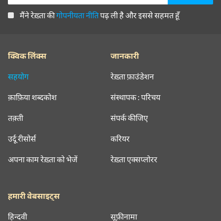
मैंने रेख़्ता की
गोपनीयता नीति
पढ़ ली है और इससे सहमत हूँ
क्विक लिंक्स
जानकारी
सहयोग
रेख़्ता फ़ाउंडेशन
क़ाफ़िया शब्दकोश
संस्थापक : परिचय
तक़्ती
संपर्क कीजिए
उर्दू रीसोर्स
करियर
अपना काम रेख़्ता को भेजें
रेख़्ता एक्सप्लोरर
हमारी वेबसाइट्स
हिन्दवी
सूफ़ीनामा