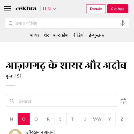
HIN
Donate
Get App
शायर
शेर
शब्दकोश
वीडियो
ई-पुस्तक
आज़मगढ़ के शायर और अदीब
कुल: 151
M
N
O
Q
R
S
T
U
V/W
Y
Z
उबैदुर्रहमान आज़मी