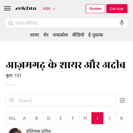
HIN
Donate
Get App
शायर
शेर
शब्दकोश
वीडियो
ई-पुस्तक
आज़मगढ़ के शायर और अदीब
कुल: 151
ALL
A
B
D
E
F
H
I
J
K
इश्तियाक़ दानिश