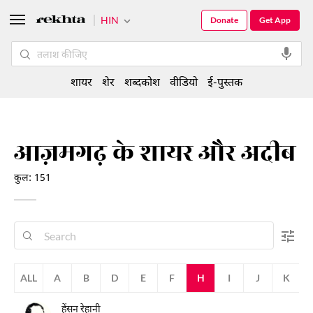
HIN
Donate
Get App
शायर
शेर
शब्दकोश
वीडियो
ई-पुस्तक
आज़मगढ़ के शायर और अदीब
कुल: 151
ALL
A
B
D
E
F
H
I
J
K
हेंसन रेहानी