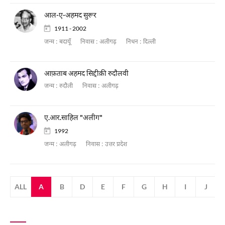
आल-ए-अहमद सुरूर
1911 - 2002
जन्म :
बदायूँ
निवास :
अलीगढ़
निधन :
दिल्ली
आफ़ताब अहमद सिद्दीक़ी रुदाैलवी
जन्म :
रुदौली
निवास :
अलीगढ़
ए.आर.साहिल "अलीग"
1992
जन्म :
अलीगढ़
निवास :
उत्तर प्रदेश
ALL
A
B
D
E
F
G
H
I
J