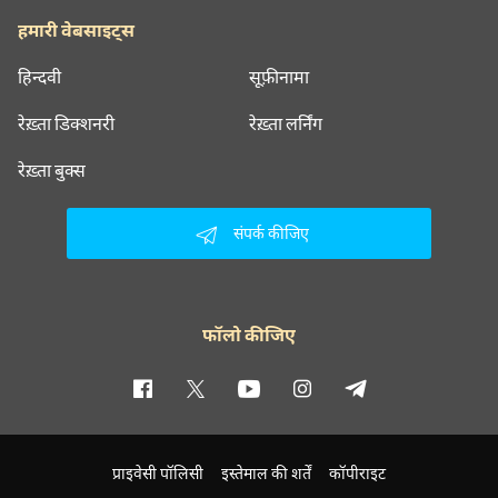
हमारी वेबसाइट्स
हिन्दवी
सूफ़ीनामा
रेख़्ता डिक्शनरी
रेख़्ता लर्निंग
रेख़्ता बुक्स
संपर्क कीजिए
फॉलो कीजिए
प्राइवेसी पॉलिसी
इस्तेमाल की शर्तें
कॉपीराइट