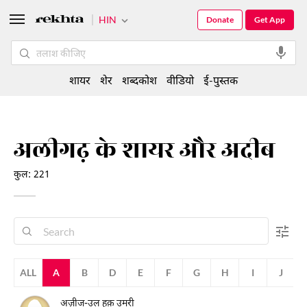
HIN
Donate
Get App
शायर
शेर
शब्दकोश
वीडियो
ई-पुस्तक
अलीगढ़ के शायर और अदीब
कुल: 221
ALL
A
B
D
E
F
G
H
I
J
अज़ीज-उल हक़ उमरी