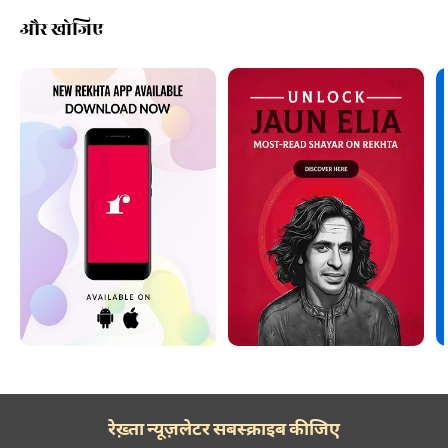
और खोजिए
रेख़्ता न्यूज़लेटर सबस्क्राइब कीजिए