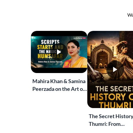
Wa
Mahira Khan & Samina
Peerzada on the Art of
Storytelling | Live at
Jashn-e-Rekhta
The Secret History
Thumri: From
Lucknow’s Courts 