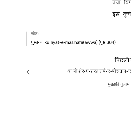
क्या 
बिग
इस 
कूचे
स्रोत :
पुस्तक
: kulliyat-e-mas.hafii(awwa) (पृष्ठ 384)
पिछली 
था जो शेर-ए-रास्त सर्व-ए-बोसतान-ए-र
मुसहफ़ी ग़ुलाम