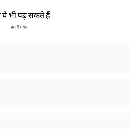
Jashn-e-Rekhta
Dubai Grand Mushaira
Rub
ये भी पढ़ सकते हैं
London Grand
Mushaira
हमारी पसंद