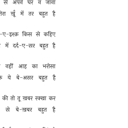
 
से 
अपने 
घर 
न 
जाना 
िरा 
ख़ूँ 
में 
तर 
बहुत 
है 
-ए-इश्क़ 
किस 
से 
कहिए 
 
में 
दर्द-ए-सर 
बहुत 
है 
 
नहीं 
आह 
का 
भरोसा 
ि 
ये 
बे-असर 
बहुत 
है 
 
की 
तो 
तू 
ख़बर 
रक्खा 
कर 
 
से 
बे-ख़बर 
बहुत 
है 