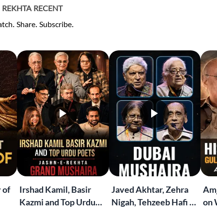
REKHTA RECENT
tch. Share. Subscribe.
 of
Irshad Kamil, Basir
Javed Akhtar, Zehra
Amj
Kazmi and Top Urdu
Nigah, Tehzeeb Hafi &
on 
to
Poets Live at the
More | Live at the
Lif