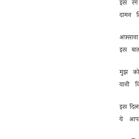
इस 
रंग
दामन 
त
अफ़्साना
इस 
बात
मुझ 
को
यानी 
क
इस 
दिल
ये 
आप