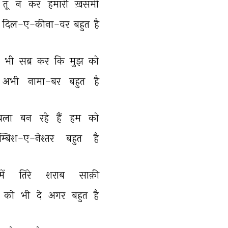
तू 
न 
कर 
हमारी 
ख़समी 
 
दिल-ए-कीना-वर 
बहुत 
है 
 
भी 
सब्र 
कर 
कि 
मुझ 
को 
अभी 
नामा-बर 
बहुत 
है 
ला 
बन 
रहे 
हैं 
हम 
को 
म्बिश-ए-नेश्तर 
बहुत 
है 
में 
तिरे 
शराब 
साक़ी 
 
को 
भी 
दे 
अगर 
बहुत 
है 