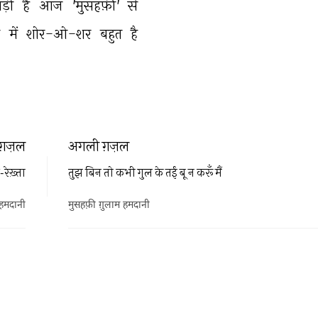
ड़ी 
है 
आज 
'मुसहफ़ी' 
से 
 
में 
शोर-ओ-शर 
बहुत 
है 
ग़ज़ल
अगली ग़ज़ल
ेख़्ता
तुझ बिन तो कभी गुल के तईं बू न करूँ मैं
 हमदानी
मुसहफ़ी ग़ुलाम हमदानी