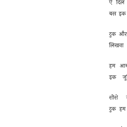
ऐ 
दिल 
बस 
इक
टुक 
और
लिखना 
हम 
आब
इक 
जु
शीशे 
टुक 
हम