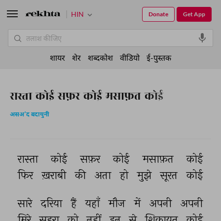
HIN
Donate
Get App
शायर
शेर
शब्दकोश
वीडियो
ई-पुस्तक
रास्ता कोई सफ़र कोई मसाफ़त कोई
असअ'द बदायुनी
रास्ता 
कोई 
सफ़र 
कोई 
मसाफ़त 
कोई 
फिर 
ख़राबी 
की 
अता 
हो 
मुझे 
सूरत 
कोई 
सारे 
दरिया 
हैं 
यहाँ 
मौज 
में 
अपनी 
अपनी 
मिरे 
सहरा 
को 
नहीं 
इन 
से 
शिकायत 
कोई 