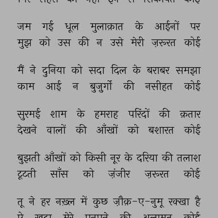
जम 
गई 
धूल 
मुलाक़ात 
के 
आईनों 
पर 
मुझ 
को 
उस 
की 
न 
उसे 
मेरी 
ज़रूरत 
कोई 
मैं 
ने 
दुनिया 
को 
सदा 
दिल 
के 
बराबर 
समझा 
काम 
आई 
न 
बुज़ुर्गों 
की 
नसीहत 
कोई 
सुरमई 
शाम 
के 
हमराह 
परिंदों 
की 
क़तार 
देखने 
वालों 
की 
आँखों 
को 
बशारत 
कोई 
बुझती 
आँखों 
को 
किसी 
नूर 
के 
दरिया 
की 
तलाश 
टूटती 
साँस 
को 
ज़ंजीर 
ज़रूरत 
कोई 
तू 
ने 
हर 
नख़्ल 
में 
कुछ 
ज़ौक़-ए-नुमू 
रक्खा 
है 
ऐ 
ख़ुदा 
मेरे 
पनपने 
की 
अलामत 
कोई 