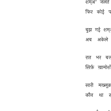
शम्अ' 
जलते 
फिर 
कोई 
प
बुझ 
गई 
शम्
अब 
अकेले 
रात 
भर 
बज़
सिर्फ़ 
ख़ामोश
सारी 
मख़्लूक
कौन 
था 