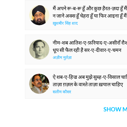
मैं अपने रू-ब-रू हूँ और कुछ हैरत-ज़दा हूँ मैं
न जाने अक्स हूँ चेहरा हूँ या फिर आइना हूँ मैं
ख़ुशबीर सिंह शाद
नीम-शब आतिश-ए-फ़रियाद-ए-असीराँ रौ
धूप सी फैल रही है सर-ए-दीवार-ए-चमन
अज़ीम मुर्तज़ा
ऐ शब-ए-हिज्र अब मुझे सुब्ह-ए-विसाल चा
ताज़ा ग़ज़ल के वास्ते ताज़ा ख़याल चाहिए
सलीम कौसर
SHOW M