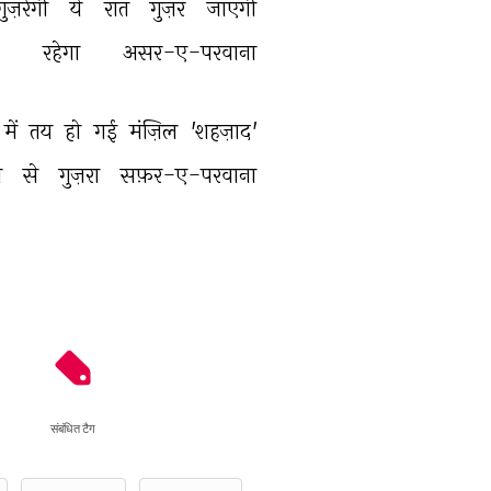
गुज़रेगी 
ये 
रात 
गुज़र 
जाएगी 
 
रहेगा 
असर-ए-परवाना 
में 
तय 
हो 
गई 
मंज़िल 
'शहज़ाद' 
 
से 
गुज़रा 
सफ़र-ए-परवाना 
संबंधित टैग