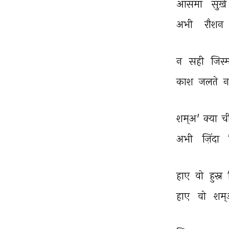
आसमाँ 
सुर्ख़ 
अभी 
रौशन 
न 
सही 
जिस्
काश 
जलते 
न
शम्अ' 
क्या 
ची
अभी 
ज़िंदा 
हाए 
वो 
हुस्न 
हाए 
वो 
शम्