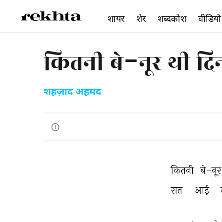
शायर
शेर
शब्दकोश
वीडियो
कितनी बे-नूर थी द
शहज़ाद अहमद
कितनी 
बे-नूर
रात 
आई 