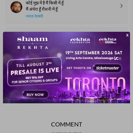
कोई मुझ में है मैं किसी में हूँ
मैं अंधेरा हूँ रौशनी में हूँ
नवाज़ देवबंदी
तक़दीर का फ़साना जा कर किसे सुनाएँ
इस दिल में जल रही हैं अरमान की चिताएँ
हसरत जयपुरी
रास्ता कोई सफ़र कोई मसाफ़त कोई
फिर ख़राबी की अता हो मुझे सूरत कोई
असअ'द बदायुनी
SHOW MORE SUGGESTIONS
COMMENT