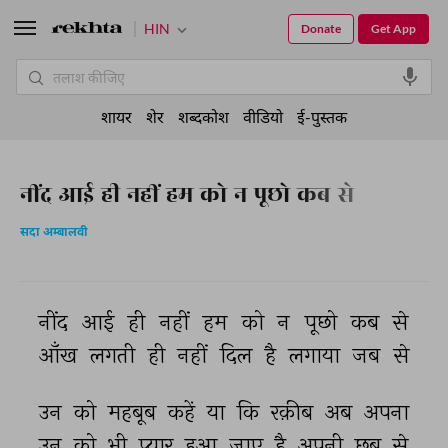
HIN
Donate
Get App
शायर
शेर
शब्दकोश
वीडियो
ई-पुस्तक
नींद आई ही नहीं हम को न पूछो कब से
सदा अम्बालवी
नींद 
आई 
ही 
नहीं 
हम 
को 
न 
पूछो 
कब 
से 
आँख 
लगती 
ही 
नहीं 
दिल 
है 
लगाया 
जब 
से 
उन 
को 
महबूब 
कहें 
या 
कि 
रक़ीब 
अब 
अपना 
उन 
को 
भी 
प्यार 
हुआ 
जाए 
है 
अपनी 
छब 
से 