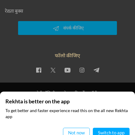
रेख़्ता बुक्स
संपर्क कीजिए
फॉलो कीजिए
प्राइवेसी पॉलिसी
इस्तेमाल की शर्तें
कॉपीराइट
Rekhta is better on the app
© 2026 Rekhta™ Foundation. All rights reserved.
To get better and faster experience read this on the all new Rekhta
app
ऐप में पढ़िए
Not now
Switch to app