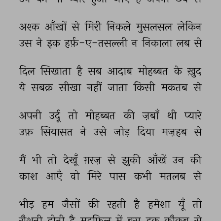
अश्क 
आँखों 
से 
मिरी 
निकले 
मुसलसल 
लेकिन 
उस 
ने 
इक 
हर्फ़-ए-तसल्ली 
न 
निकाला 
लब 
से 
दिल 
सिखाता 
है 
सब 
आदाब 
मोहब्बत 
के 
ख़ुद 
ये 
सबक़ 
सीखा 
नहीं 
जाता 
किसी 
मकतब 
से 
अपनी 
उर्दू 
तो 
मोहब्बत 
की 
ज़बाँ 
थी 
प्यारे 
उफ़ 
सियासत 
ने 
उसे 
जोड़ 
दिया 
मज़हब 
से 
मैं 
भी 
तो 
देखूँ 
ग़रज़ 
से 
झुकी 
आँखें 
उन 
की 
काश 
आएँ 
वो 
मिरे 
पास 
कभी 
मतलब 
से 
भीड़ 
हम 
जैसों 
की 
रहती 
है 
हमेशा 
यूँ 
तो 
रौशनी 
होती 
है 
महफ़िल 
में 
बस 
इक 
कौकब 
से 