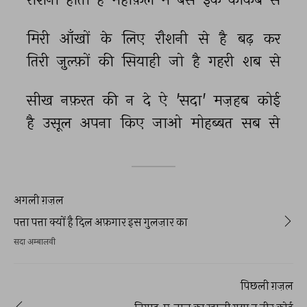
मिरी 
आँखों 
के 
लिए 
रौशनी 
से 
है 
बढ़ 
कर 
तिरी 
ज़ुल्फ़ों 
की 
सियाही 
जो 
है 
गहरी 
शब 
से 
सीख 
नफ़रत 
की 
न 
दे 
ऐ 
'सदा' 
मज़हब 
कोई 
है 
उसूल 
अपना 
किए 
जाओ 
मोहब्बत 
सब 
से 
अगली ग़ज़ल
पत्ता पत्ता क्यों है दिल अफ़गार इस गुलज़ार का
सदा अम्बालवी
पिछली ग़ज़ल