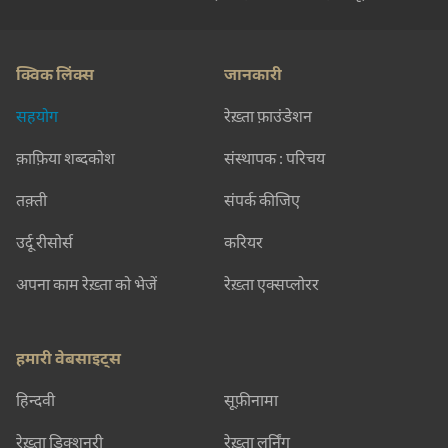
क्विक लिंक्स
जानकारी
सहयोग
रेख़्ता फ़ाउंडेशन
क़ाफ़िया शब्दकोश
संस्थापक : परिचय
तक़्ती
संपर्क कीजिए
उर्दू रीसोर्स
करियर
अपना काम रेख़्ता को भेजें
रेख़्ता एक्सप्लोरर
हमारी वेबसाइट्स
हिन्दवी
सूफ़ीनामा
रेख़्ता डिक्शनरी
रेख़्ता लर्निंग