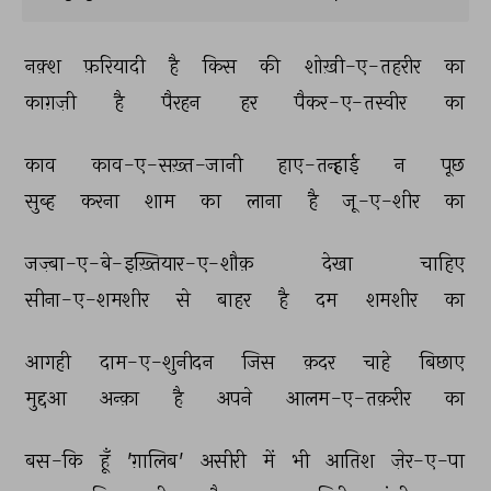
नक़्श 
फ़रियादी 
है 
किस 
की 
शोख़ी-ए-तहरीर 
का 
काग़ज़ी 
है 
पैरहन 
हर 
पैकर-ए-तस्वीर 
का 
काव 
काव-ए-सख़्त-जानी 
हाए-तन्हाई 
न 
पूछ 
सुब्ह 
करना 
शाम 
का 
लाना 
है 
जू-ए-शीर 
का 
जज़्बा-ए-बे-इख़्तियार-ए-शौक़ 
देखा 
चाहिए 
सीना-ए-शमशीर 
से 
बाहर 
है 
दम 
शमशीर 
का 
आगही 
दाम-ए-शुनीदन 
जिस 
क़दर 
चाहे 
बिछाए 
मुद्दआ 
अन्क़ा 
है 
अपने 
आलम-ए-तक़रीर 
का 
बस-कि 
हूँ 
'ग़ालिब' 
असीरी 
में 
भी 
आतिश 
ज़ेर-ए-पा 