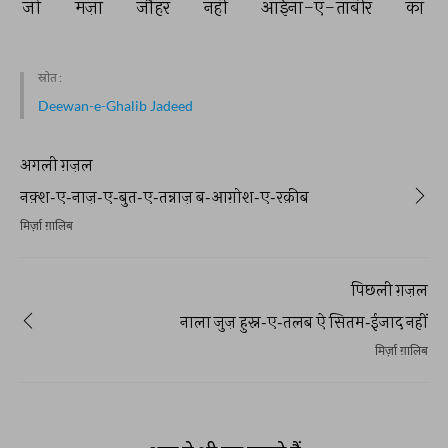
जो 
मज़ा 
जौहर 
नहीं 
आईना-ए-ताबीर 
का 
स्रोत :
Deewan-e-Ghalib Jadeed
अगली ग़ज़ल
नक़्श-ए-नाज़-ए-बुत-ए-तन्नाज़ ब-आग़ोश-ए-रक़ीब
मिर्ज़ा ग़ालिब
पिछली ग़ज़ल
नाला जुज़ हुस्न-ए-तलब ऐ सितम-ईजाद नहीं
मिर्ज़ा ग़ालिब