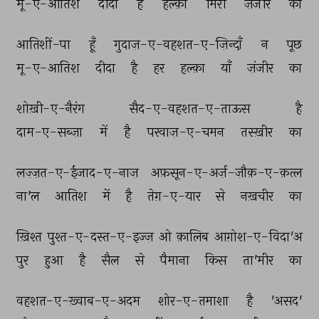
मू-ए-आतिश 
दीदा 
है 
हल्क़ा 
मिरी 
ज़ंजीर 
का 
आतिशीं-पा 
हूँ 
गुदाज़-ए-वहशत-ए-ज़िन्दाँ 
न 
पूछ 
मू-ए-आतिश 
दीदा 
है 
हर 
हल्क़ा 
याँ 
ज़ंजीर 
का 
शोख़ी-ए-नैरंग 
सैद-ए-वहशत-ए-ताऊस 
है 
दाम-ए-सब्ज़ा 
में 
है 
परवाज़-ए-चमन 
तस्ख़ीर 
का 
लज़्ज़त-ए-ईजाद-ए-नाज़ 
अफ़सून-ए-अर्ज़-ज़ौक़-ए-क़त्ल 
ना'ल 
आतिश 
में 
है 
तेग़-ए-यार 
से 
नख़चीर 
का 
ख़िश्त 
पुश्त-ए-दस्त-ए-इज्ज़ 
ओ 
क़ालिब 
आग़ोश-ए-विदा'अ 
पुर 
हुआ 
है 
सैल 
से 
पैमाना 
किस 
ता'मीर 
का 
वहशत-ए-ख़्वाब-ए-अदम 
शोर-ए-तमाशा 
है 
'असद' 