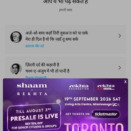
आप ये भी पढ़ सकते हैं
हमारी पसंद
अर्ज़-ओ-समा कहाँ तिरी वुसअ'त को पा सके
मेरा ही दिल है वो कि जहाँ तू समा सके
ख़्वाजा मीर दर्द
ज़िंदगी दर्द की कहानी है
चश्म-ए-अंजुम में भी तो पानी है
फ़िराक़ गोरखपुरी
दिल सोज़ से ख़ाली है निगह पाक नहीं है
फिर इस में अजब क्या कि तू बेबाक नहीं है
अल्लामा इक़बाल
क़ुरआँ किताब है रुख़-ए-जानाँ के सामने