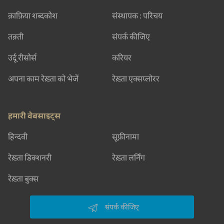
क़ाफ़िया शब्दकोश
संस्थापक : परिचय
तक़्ती
संपर्क कीजिए
उर्दू रीसोर्स
करियर
अपना काम रेख़्ता को भेजें
रेख़्ता एक्सप्लोरर
हमारी वेबसाइट्स
हिन्दवी
सूफ़ीनामा
रेख़्ता डिक्शनरी
रेख़्ता लर्निंग
रेख़्ता बुक्स
संपर्क कीजिए