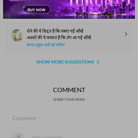
मुसहफ़ उठा लूँ साहिब-ए-क़ुरआँ के सामने
रजब अली बेग सुरूर
रोने की ये शिद्दत है कि घबरा गईं आँखें
अश्कों की ये कसरत है कि तंग आ गईं आँखें
सय्यद यूसुफ़ अली खाँ नाज़िम
SHOW MORE SUGGESTIONS
COMMENT
SHARE YOUR VIEWS
Comment