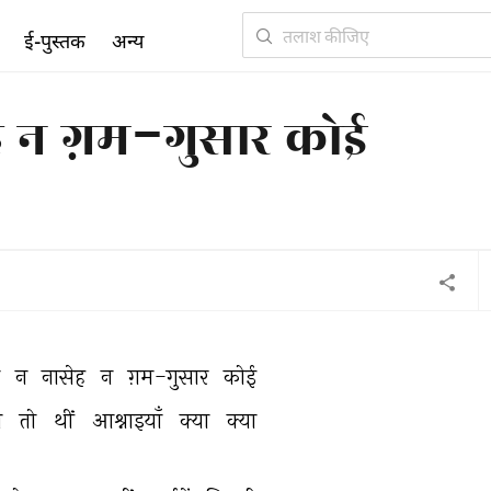
ई-पुस्तक
अन्य
ह न ग़म-गुसार कोई
 
न 
नासेह 
न 
ग़म-गुसार 
कोई 
े 
तो 
थीं 
आश्नाइयाँ 
क्या 
क्या 