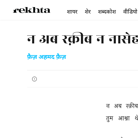
शायर
शेर
शब्दकोश
वीडियो
न अब रक़ीब न नासे
फ़ैज़ अहमद फ़ैज़
न 
अब 
रक़ीब
तुम 
आश्ना 
थ