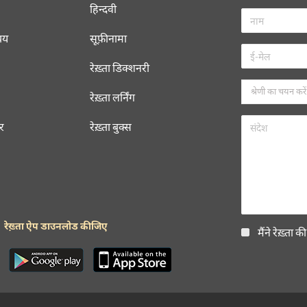
हिन्दवी
चय
सूफ़ीनामा
रेख़्ता डिक्शनरी
रेख़्ता लर्निंग
रर
रेख़्ता बुक्स
रेख़्ता ऐप डाउनलोड कीजिए
मैंने रेख़्ता क