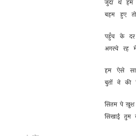
जुदा 
थे 
हम 
बहम 
हुए 
तो
पहुँच 
के 
दर
अगरचे 
रह 
म
हम 
ऐसे 
सा
बुतों 
ने 
की 
सितम 
पे 
ख़ुश 
सिखाईं 
तुम 