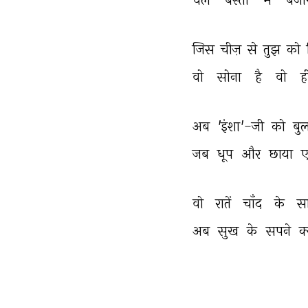
जिस 
चीज़ 
से 
तुझ 
को 
वो 
सोना 
है 
वो 
ह
अब 
'इंशा'-जी 
को 
बुल
जब 
धूप 
और 
छाया 
ए
वो 
रातें 
चाँद 
के 
स
अब 
सुख 
के 
सपने 
क्