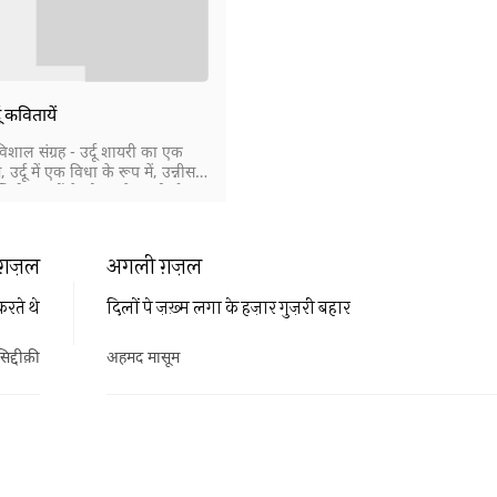
दू कवितायें
विशाल संग्रह - उर्दू शायरी का एक
, उर्दू में एक विधा के रूप में, उन्नीसवीं
़िरी दशकों के दौरान पैदा हुई और
पूरी तरह स्थापित हो गई। नज़्म बहर
ए में भी होती है और इसके बिना भी।
्म (गद्द-कविता) भी उर्दू में स्थापित
ग़ज़ल
अगली ग़ज़ल
करते थे
दिलों पे ज़ख़्म लगा के हज़ार गुज़री बहार
िद्दीक़ी
अहमद मासूम