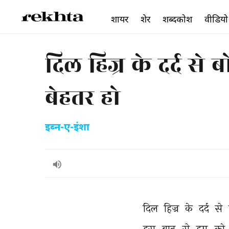
शायर
शेर
शब्दकोश
वीडियो
दिल हिज्र के दर्द 
बेहतर हो
इब्न-ए-इंशा
दिल 
हिज्र 
के 
दर्द 
से 
इस 
बात 
से 
हम 
को 