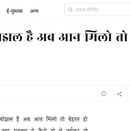
ई-पुस्तक
अन्य
से बोझल है अब आन मिलो तो
बोझल 
है 
अब 
आन 
मिलो 
तो 
बेहतर 
हो 
क्या 
मतलब 
ये 
कैसे 
हो 
ये 
क्यूँकर 
हो 