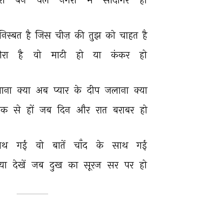
निस्बत 
है 
जिस 
चीज़ 
की 
तुझ 
को 
चाहत 
है 
ीरा 
है 
वो 
माटी 
हो 
या 
कंकर 
हो 
ाना 
क्या 
अब 
प्यार 
के 
दीप 
जलाना 
क्या 
क 
से 
हों 
जब 
दिन 
और 
रात 
बराबर 
हो 
ाथ 
गईं 
वो 
बातें 
चाँद 
के 
साथ 
गईं 
या 
देखें 
जब 
दुख 
का 
सूरज 
सर 
पर 
हो 