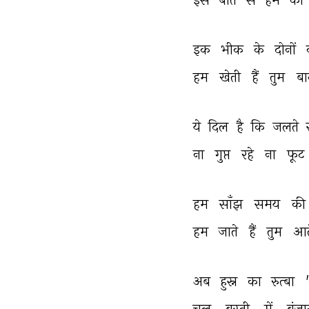
इक 
भीक 
के 
दोनों 
हम 
खेती 
हैं 
तुम 
बा
ये 
दिल 
है 
कि 
जलते 
ना 
गुप्त 
रहे 
ना 
फूट 
हम 
साँझ 
समय 
की 
हम 
जाते 
हैं 
तुम 
आत
अब 
हुस्न 
का 
रुत्बा 
चल 
बस्ती 
में 
बंजा