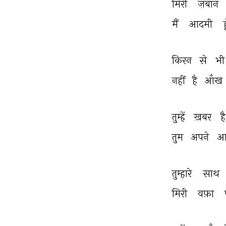
मिरी 
ज़बान 
मैं 
आदमी 
ह
किरन 
से 
भी
नहीं 
है 
आँख 
तुम्हें 
ख़बर 
है
तुम 
अपने 
आ
तुम्हारे 
साथ 
मिरी 
वफ़ा 
THIS VIDEO IS PLAYING FROM YOUTUBE