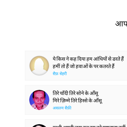
Wa
Mahira Khan & Samina
The Secret History
Peerzada on the Art of
Thumri: From
Storytelling | Live at
Lucknow’s Courts 
Jashn-e-Rekhta
Global Stages
आप 