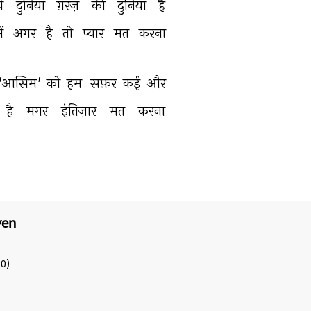
े 
दुनिया 
ग़रज़ 
की 
दुनिया 
है 
ें 
अगर 
है 
तो 
प्यार 
मत 
करना 
'आसिम' 
को 
हम-सफ़र 
कई 
और 
है 
मगर 
इंतिज़ार 
मत 
करना 
yen
0)