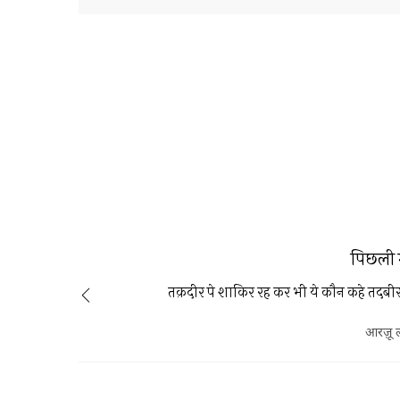
पिछली 
तक़दीर पे शाकिर रह कर भी ये कौन कहे तदबी
आरज़ू