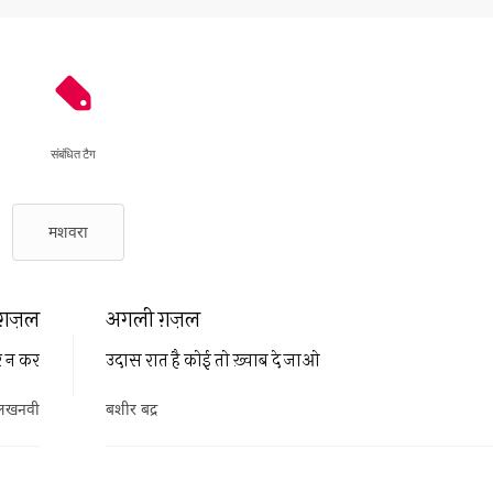
संबंधित टैग
मशवरा
ग़ज़ल
अगली ग़ज़ल
र न कर
उदास रात है कोई तो ख़्वाब दे जाओ
 लखनवी
बशीर बद्र