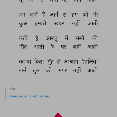
हम 
वहाँ 
हैं 
जहाँ 
से 
हम 
को 
भी 
कुछ 
हमारी 
ख़बर 
नहीं 
आती 
मरते 
हैं 
आरज़ू 
में 
मरने 
की 
मौत 
आती 
है 
पर 
नहीं 
आती 
का'बा 
किस 
मुँह 
से 
जाओगे 
'ग़ालिब' 
शर्म 
तुम 
को 
मगर 
नहीं 
आती 
स्रोत :
Deewan-e-Ghalib Jadeed