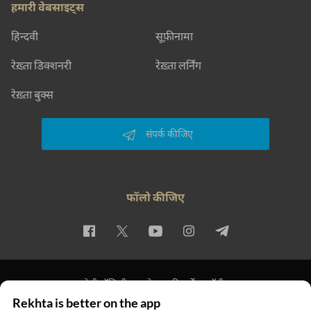
हमारी वेबसाइट्स
हिन्दवी
सूफ़ीनामा
रेख़्ता डिक्शनरी
रेख़्ता लर्निंग
रेख़्ता बुक्स
संपर्क कीजिए
फॉलो कीजिए
प्राइवेसी पॉलिसी
इस्तेमाल की शर्तें
कॉपीराइट
Rekhta is better on the app
© 2026 Rekhta™ Foundation. All rights reserved.