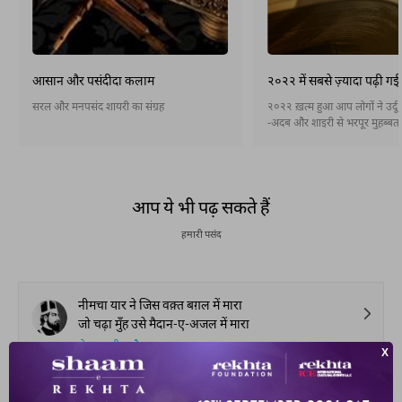
आसान और पसंदीदा कलाम
२०२२ में सबसे ज़्यादा पढ़ी गई
सरल और मनपसंद शायरी का संग्रह
२०२२ ख़त्म हुआ आप लोगों ने उर्द
-अदब और शाइरी से भरपूर मुहब्बत का इज़हार
किया है । इस कलेक्शन में हम उन 10 ग़ज़लों को
पेश कर रहे हैं जो २०२२ में रेख़्ता पर सबसे ज़्यादा
पढ़ी गईं हैं।
आप ये भी पढ़ सकते हैं
हमारी पसंद
नीमचा यार ने जिस वक़्त बग़ल में मारा
जो चढ़ा मुँह उसे मैदान-ए-अजल में मारा
शेख़ इब्राहीम ज़ौक़