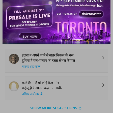
मिरी ख़ातिर में साक़ी कब तिरा पैमाना आता है
कि याँ हर-दम ख़याल-ए-नर्गिस-ए-मस्ताना आता है
क़ुर्बान अली सालिक बेग
मैं वस्ल में भी 'शेफ़्ता' हसरत-तलब रहा
गुस्ताख़ियों में भी मुझे पास-ए-अदब रहा
मुस्तफ़ा ख़ाँ शेफ़्ता
इतना न अपने जामे से बाहर निकल के चल
दुनिया है चल-चलाव का रस्ता सँभल के चल
बहादुर शाह ज़फ़र
कोई हैरान है याँ कोई दिल-गीर
कहे तू है ये आलम बज़्म-ए-तस्वीर
रासिख़ अज़ीमाबादी
SHOW MORE SUGGESTIONS