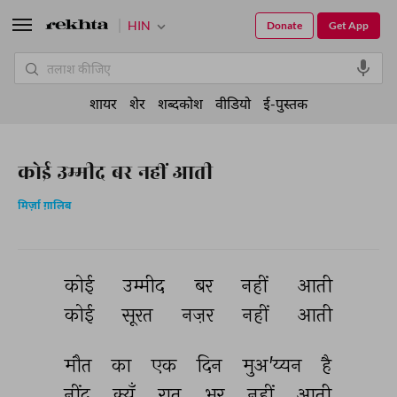
HIN
Donate
Get App
शायर
शेर
शब्दकोश
वीडियो
ई-पुस्तक
कोई उम्मीद बर नहीं आती
मिर्ज़ा ग़ालिब
कोई 
उम्मीद 
बर 
नहीं 
आती 
कोई 
सूरत 
नज़र 
नहीं 
आती 
मौत 
का 
एक 
दिन 
मुअ'य्यन 
है 
नींद 
क्यूँ 
रात 
भर 
नहीं 
आती 