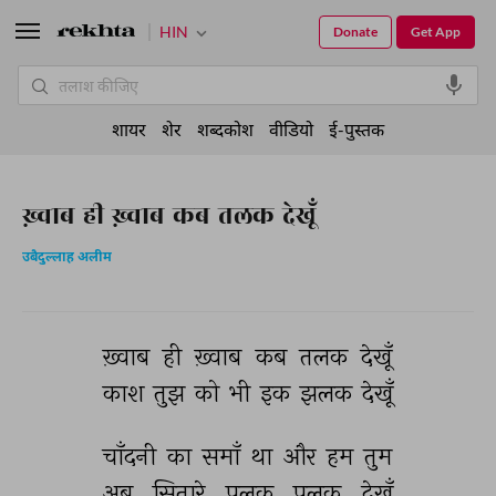
HIN
Donate
Get App
शायर
शेर
शब्दकोश
वीडियो
ई-पुस्तक
ख़्वाब ही ख़्वाब कब तलक देखूँ
उबैदुल्लाह अलीम
ख़्वाब 
ही 
ख़्वाब 
कब 
तलक 
देखूँ 
काश 
तुझ 
को 
भी 
इक 
झलक 
देखूँ 
चाँदनी 
का 
समाँ 
था 
और 
हम 
तुम 
अब 
सितारे 
पलक 
पलक 
देखूँ 