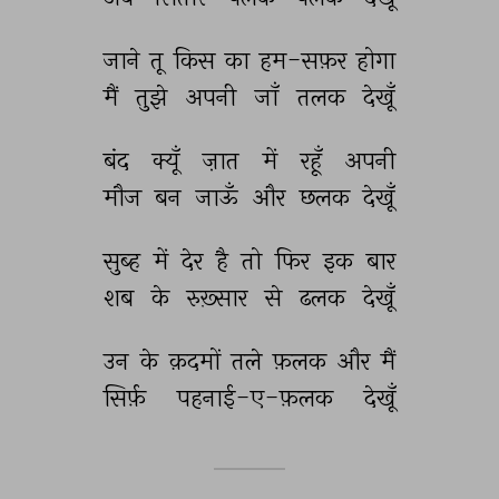
जाने 
तू 
किस 
का 
हम-सफ़र 
होगा 
मैं 
तुझे 
अपनी 
जाँ 
तलक 
देखूँ 
बंद 
क्यूँ 
ज़ात 
में 
रहूँ 
अपनी 
मौज 
बन 
जाऊँ 
और 
छलक 
देखूँ 
सुब्ह 
में 
देर 
है 
तो 
फिर 
इक 
बार 
शब 
के 
रुख़्सार 
से 
ढलक 
देखूँ 
उन 
के 
क़दमों 
तले 
फ़लक 
और 
मैं 
सिर्फ़ 
पहनाई-ए-फ़लक 
देखूँ 