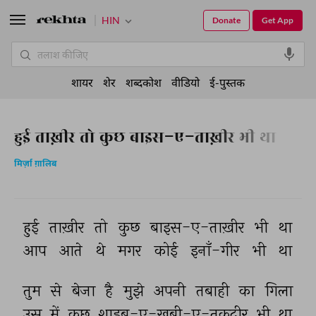
HIN
Donate
Get App
शायर
शेर
शब्दकोश
वीडियो
ई-पुस्तक
हुई ताख़ीर तो कुछ बाइस-ए-ताख़ीर भी था
मिर्ज़ा ग़ालिब
हुई 
ताख़ीर 
तो 
कुछ 
बाइस-ए-ताख़ीर 
भी 
था 
आप 
आते 
थे 
मगर 
कोई 
इनाँ-गीर 
भी 
था 
तुम 
से 
बेजा 
है 
मुझे 
अपनी 
तबाही 
का 
गिला 
उस 
में 
कुछ 
शाइब-ए-ख़ूबी-ए-तक़दीर 
भी 
था 