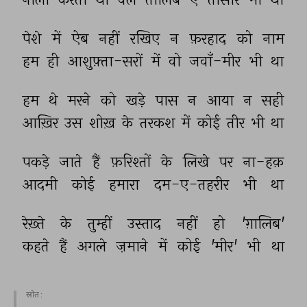
पेशे 
में 
ऐब 
नहीं 
रखिए 
न 
फ़रहाद 
को 
नाम 
हम 
ही 
आशुफ़्ता-सरों 
में 
वो 
जवाँ-मीर 
भी 
था 
हम 
थे 
मरने 
को 
खड़े 
पास 
न 
आया 
न 
सही 
आख़िर 
उस 
शोख़ 
के 
तरकश 
में 
कोई 
तीर 
भी 
था 
पकड़े 
जाते 
हैं 
फ़रिश्तों 
के 
लिखे 
पर 
ना-हक़ 
आदमी 
कोई 
हमारा 
दम-ए-तहरीर 
भी 
था 
रेख़्ते 
के 
तुम्हीं 
उस्ताद 
नहीं 
हो 
'ग़ालिब' 
कहते 
हैं 
अगले 
ज़माने 
में 
कोई 
'मीर' 
भी 
था 
स्रोत :