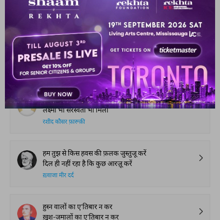
बहुत आलम करेगा ग़म हमारा
मीर तक़ी मीर
न कोई ममनूअा दाना खाना न ख़ौफ़ दिल में उतारना था
जो हम ने पहला गुनह किया था किसी की नक़लें उतारना था
सरफ़राज़ आरिश
ऐसे मंतर भी हो गए ईजाद
लक्ष्मी भी सरस्वती भी मिली
रशीद कौसर फ़ारूक़ी
हम तुझ से किस हवस की फ़लक जुस्तुजू करें
दिल ही नहीं रहा है कि कुछ आरज़ू करें
ख़्वाजा मीर दर्द
हुस्न वालों का ए'तिबार न कर
ख़ुश-जमालों का ए'तिबार न कर