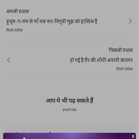
अगली ग़ज़ल
हुजूम-ए-ग़म से याँ तक सर-निगूनी मुझ को हासिल है
मिर्ज़ा ग़ालिब
पिछली ग़ज़ल
हो गई है ग़ैर की शीरीं-बयानी कारगर
मिर्ज़ा ग़ालिब
आप ये भी पढ़ सकते हैं
हमारी पसंद
सुख़न मुश्ताक़ है आलम हमारा