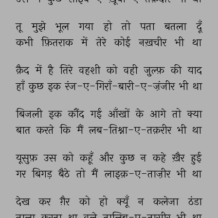
तू 
मुझे 
भूल 
गया 
हो 
तो 
पता 
बतला 
दूँ 
कभी 
फ़ितराक 
में 
तेरे 
कोई 
नख़चीर 
भी 
था 
क़ैद 
में 
है 
तिरे 
वहशी 
को 
वही 
ज़ुल्फ़ 
की 
याद 
हाँ 
कुछ 
इक 
रंज-ए-गिराँ-बारी-ए-ज़ंजीर 
भी 
था 
बिजली 
इक 
कौंद 
गई 
आँखों 
के 
आगे 
तो 
क्या 
बात 
करते 
कि 
मैं 
लब-तिश्ना-ए-तक़रीर 
भी 
था 
यूसुफ़ 
उस 
को 
कहूँ 
और 
कुछ 
न 
कहे 
ख़ैर 
हुई 
गर 
बिगड़ 
बैठे 
तो 
मैं 
लाइक़-ए-ताज़ीर 
भी 
था 
देख 
कर 
ग़ैर 
को 
हो 
क्यूँ 
न 
कलेजा 
ठंडा 
नाला 
करता 
था 
वले 
तालिब-ए-तासीर 
भी 
था 